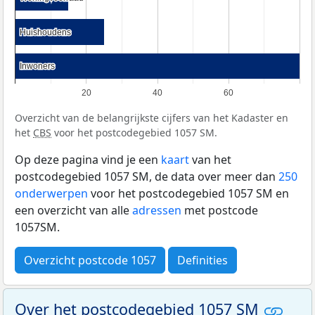
Huishoudens
Huishoudens
Inwoners
Inwoners
20
40
60
Overzicht van de belangrijkste cijfers van het Kadaster en
het
CBS
voor het postcodegebied 1057 SM.
Op deze pagina vind je een
kaart
van het
postcodegebied 1057 SM, de data over meer dan
250
onderwerpen
voor het postcodegebied 1057 SM en
een overzicht van alle
adressen
met postcode
1057SM.
Overzicht postcode 1057
Definities
Over het postcodegebied 1057 SM