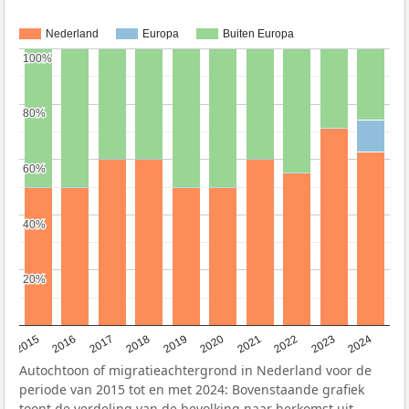
Nederland
Europa
Buiten Europa
100%
100%
80%
80%
60%
60%
40%
40%
20%
20%
2015
2016
2017
2018
2019
2020
2021
2022
2023
2024
Autochtoon of migratieachtergrond in Nederland voor de
periode van 2015 tot en met 2024: Bovenstaande grafiek
toont de verdeling van de bevolking naar herkomst uit