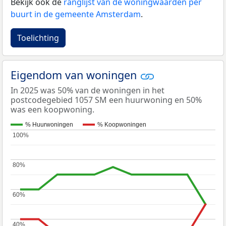
Bekijk ook de
ranglijst van de woningwaarden per
buurt in de gemeente Amsterdam
.
Toelichting
Eigendom van woningen
In 2025 was 50% van de woningen in het
postcodegebied 1057 SM een huurwoning en 50%
was een koopwoning.
% Huurwoningen
% Koopwoningen
100%
100%
80%
80%
60%
60%
40%
40%