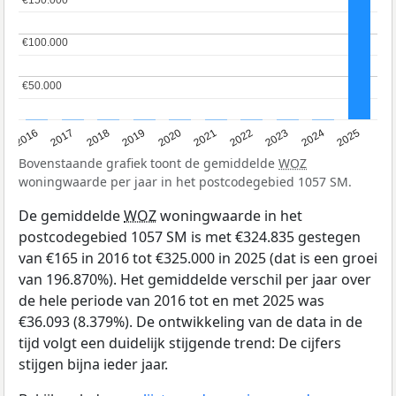
€100.000
€100.000
€50.000
€50.000
2016
2017
2018
2019
2020
2021
2022
2023
2024
2025
Bovenstaande grafiek toont de gemiddelde
WOZ
woningwaarde per jaar in het postcodegebied 1057 SM.
De gemiddelde
WOZ
woningwaarde in het
postcodegebied 1057 SM is met €324.835 gestegen
van €165 in 2016 tot €325.000 in 2025 (dat is een groei
van 196.870%). Het gemiddelde verschil per jaar over
de hele periode van 2016 tot en met 2025 was
€36.093 (8.379%). De ontwikkeling van de data in de
tijd volgt een duidelijk stijgende trend: De cijfers
stijgen bijna ieder jaar.