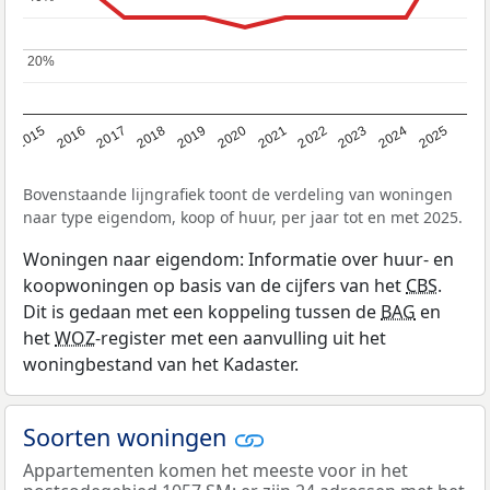
20%
20%
2019
2022
2025
2017
2020
2023
2015
2018
2021
2024
2016
Bovenstaande lijngrafiek toont de verdeling van woningen
naar type eigendom, koop of huur, per jaar tot en met 2025.
Woningen naar eigendom: Informatie over huur- en
koopwoningen op basis van de cijfers van het
CBS
.
Dit is gedaan met een koppeling tussen de
BAG
en
het
WOZ
-register met een aanvulling uit het
woningbestand van het Kadaster.
Soorten woningen
Appartementen komen het meeste voor in het