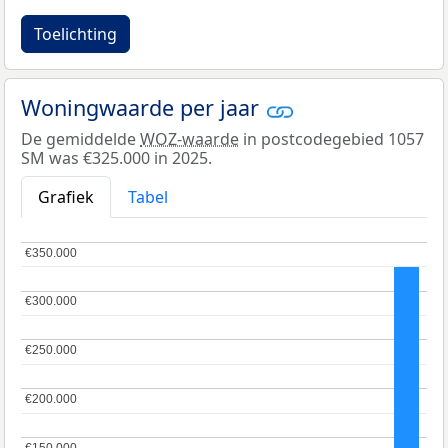
Toelichting
Woningwaarde per jaar
De gemiddelde
WOZ-waarde
in postcodegebied 1057
SM was €325.000 in 2025.
Grafiek
Tabel
€350.000
€350.000
€300.000
€300.000
€250.000
€250.000
€200.000
€200.000
€150.000
€150.000