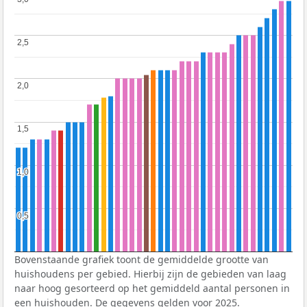
2,5
2,5
2,0
2,0
1,5
1,5
1,0
1,0
0,5
0,5
Bovenstaande grafiek toont de gemiddelde grootte van
huishoudens per gebied. Hierbij zijn de gebieden van laag
naar hoog gesorteerd op het gemiddeld aantal personen in
een huishouden. De gegevens gelden voor 2025.