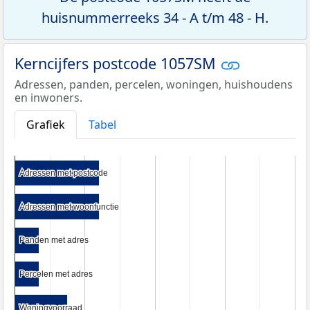
huisnummerreeks 34 - A t/m 48 - H.
Kerncijfers postcode 1057SM
Adressen, panden, percelen, woningen, huishoudens
en inwoners.
Grafiek
Tabel
Adressen met postcode
Adressen met postcode
Adressen met woonfunctie
Adressen met woonfunctie
Panden met adres
Panden met adres
Percelen met adres
Percelen met adres
Woningvoorraad
Woningvoorraad