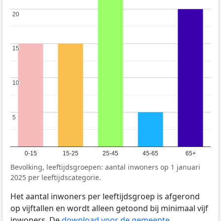
20
20
15
15
10
10
5
5
0-15
15-25
25-45
45-65
65+
Bevolking, leeftijdsgroepen: aantal inwoners op 1 januari
2025 per leeftijdscategorie.
Het aantal inwoners per leeftijdsgroep is afgerond
op vijftallen en wordt alleen getoond bij minimaal vijf
inwoners. De
download voor de gemeente