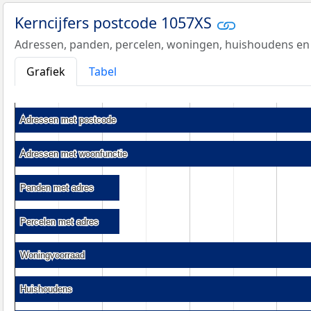
Kerncijfers postcode 1057XS
Adressen, panden, percelen, woningen, huishoudens en
Grafiek
Tabel
Adressen met postcode
Adressen met postcode
Adressen met woonfunctie
Adressen met woonfunctie
Panden met adres
Panden met adres
Percelen met adres
Percelen met adres
Woningvoorraad
Woningvoorraad
Huishoudens
Huishoudens