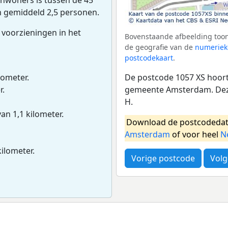
n gemiddeld 2,5 personen.
 voorzieningen in het
Bovenstaande afbeelding toon
de geografie van de
numeriek
postcodekaart
.
De postcode 1057 XS hoort
lometer.
gemeente Amsterdam. Deze
r.
H.
van 1,1 kilometer.
Download de postcodedat
Amsterdam
of voor heel
N
kilometer.
Vorige postcode
Volg