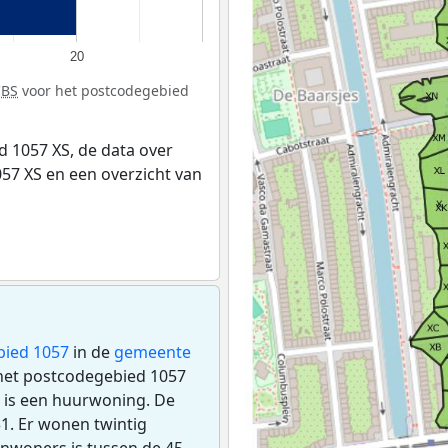
20
CBS
voor het postcodegebied
 1057 XS, de data over
57 XS en een overzicht van
bied 1057
in de
gemeente
n het postcodegebied 1057
 is een huurwoning. De
1. Er wonen twintig
inwoners is tussen de 45