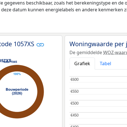
de gegevens beschikbaar, zoals het berekeningstype en de
na deze datum kunnen energielabels en andere kenmerken zij
tcode 1057XS
Woningwaarde per 
De gemiddelde
WOZ-waar
Grafiek
Tabel
€600
€600
€550
€550
€500
€500
€450
€450