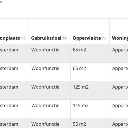
S.
onplaats
Gebruiksdoel
Oppervlakte
Wonin
onplaats
Gebruiksdoel
Oppervlakte
Wonin
sterdam
Woonfunctie
65 m2
Appar
sterdam
Woonfunctie
65 m2
Appar
sterdam
Woonfunctie
125 m2
Appar
sterdam
Woonfunctie
115 m2
Appar
sterdam
Woonfunctie
55 m2
Appar