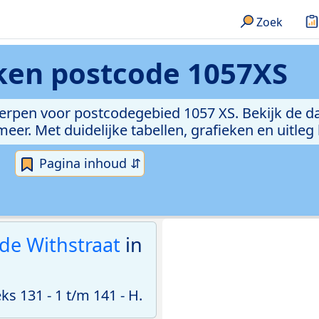
Zoek
eken
postcode 1057XS
erpen voor postcodegebied 1057 XS. Bekijk de da
er. Met duidelijke tabellen, grafieken en uitleg
Pagina inhoud ⇵
 de Withstraat
in
 131 - 1 t/m 141 - H.