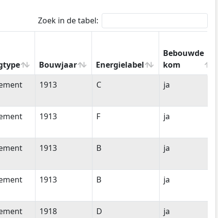
Zoek in de tabel:
Bebouwde
gtype
Bouwjaar
Energielabel
kom
gtype
Bouwjaar
Energielabel
Bebouwde
tement
1913
C
ja
kom
tement
1913
F
ja
tement
1913
B
ja
tement
1913
B
ja
tement
1918
D
ja