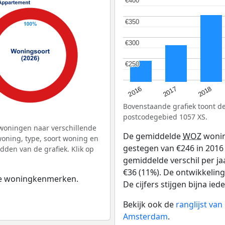
€400
€400
€350
€350
€300
€300
€250
€250
2016
2018
2017
Bovenstaande grafiek toont 
postcodegebied 1057 XS.
woningen naar verschillende
De gemiddelde
WOZ
wonin
ning, type, soort woning en
gestegen van €246 in 2016 
dden van de grafiek. Klik op
gemiddelde verschil per ja
€36 (11%). De ontwikkeling 
 de woningkenmerken.
De cijfers stijgen bijna iede
Bekijk ook de
ranglijst va
Amsterdam
.