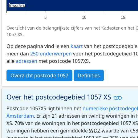
Inwoners
Inwoners
5
10
15
Overzicht van de belangrijkste cijfers van het Kadaster en het
1057 XS.
Op deze pagina vind je een
kaart
van het postcodegebied
meer dan
250 onderwerpen
voor het postcodegebied 10
alle
adressen
met postcode 1057XS.
Overzicht postcode 1057
Definities
Over het postcodegebied 1057 XS
Postcode 1057XS ligt binnen het
numerieke postcodege
Amsterdam
. Er zijn 21 adressen en twintig woningen i
XS. 70% van de woningen in het postcodegebied 1057 XS
woningen hebben een gemiddelde
WOZ
waarde van €53
inwoners in het postcodegebied 1057 XS en 25% van de 