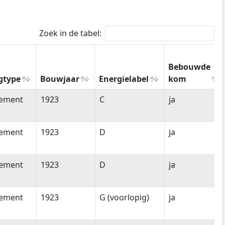
Zoek in de tabel:
Bebouwde
gtype
Bouwjaar
Energielabel
kom
gtype
Bouwjaar
Energielabel
Bebouwde
tement
1923
C
ja
kom
tement
1923
D
ja
tement
1923
D
ja
tement
1923
G (voorlopig)
ja