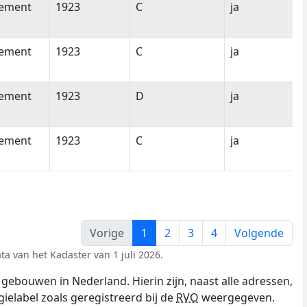
tement
1923
C
ja
tement
1923
C
ja
tement
1923
D
ja
tement
1923
C
ja
Vorige
1
2
3
4
Volgende
ta van het Kadaster van 1 juli 2026.
gebouwen in Nederland. Hierin zijn, naast alle adressen,
gielabel zoals geregistreerd bij de
RVO
weergegeven.