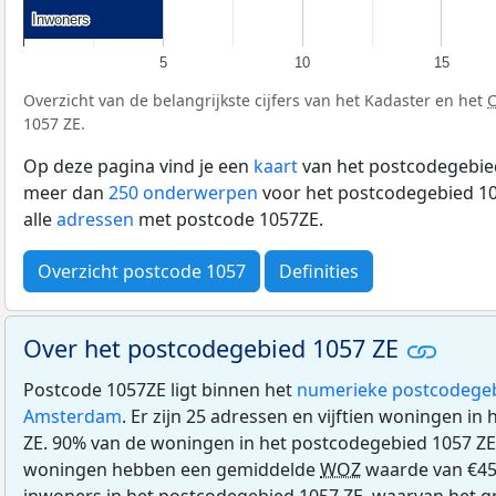
Inwoners
Inwoners
5
10
15
Overzicht van de belangrijkste cijfers van het Kadaster en het
1057 ZE.
Op deze pagina vind je een
kaart
van het postcodegebied
meer dan
250 onderwerpen
voor het postcodegebied 10
alle
adressen
met postcode 1057ZE.
Overzicht postcode 1057
Definities
Over het postcodegebied 1057 ZE
Postcode 1057ZE ligt binnen het
numerieke postcodege
Amsterdam
. Er zijn 25 adressen en vijftien woningen i
ZE. 90% van de woningen in het postcodegebied 1057 ZE
woningen hebben een gemiddelde
WOZ
waarde van €456
inwoners in het postcodegebied 1057 ZE, waarvan het gr