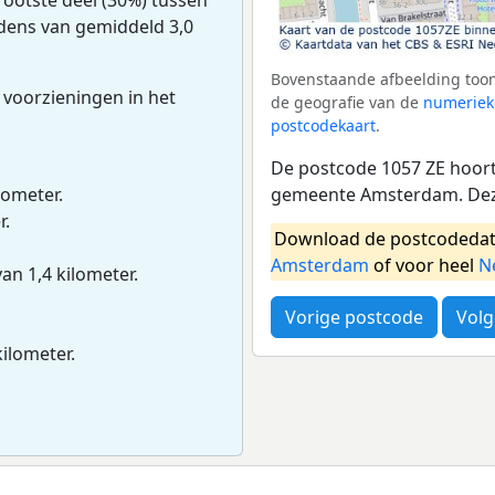
udens van gemiddeld 3,0
Bovenstaande afbeelding toon
 voorzieningen in het
de geografie van de
numeriek
postcodekaart
.
De postcode 1057 ZE hoort
gemeente Amsterdam. Deze
lometer.
r.
Download de postcodedat
Amsterdam
of voor heel
N
van 1,4 kilometer.
Vorige postcode
Volg
kilometer.