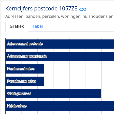
Kerncijfers postcode 1057ZE
Adressen, panden, percelen, woningen, huishoudens en
Grafiek
Tabel
Adressen met postcode
Adressen met postcode
Adressen met woonfunctie
Adressen met woonfunctie
Panden met adres
Panden met adres
Percelen met adres
Percelen met adres
Woningvoorraad
Woningvoorraad
Huishoudens
Huishoudens