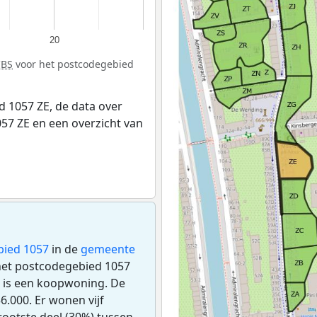
20
CBS
voor het postcodegebied
 1057 ZE, de data over
57 ZE en een overzicht van
bied 1057
in de
gemeente
n het postcodegebied 1057
 is een koopwoning. De
.000. Er wonen vijf
ootste deel (30%) tussen