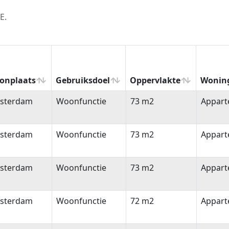
E.
onplaats
Gebruiksdoel
Oppervlakte
Wonin
onplaats
Gebruiksdoel
Oppervlakte
Wonin
sterdam
Woonfunctie
73 m2
Appar
sterdam
Woonfunctie
73 m2
Appar
sterdam
Woonfunctie
73 m2
Appar
sterdam
Woonfunctie
72 m2
Appar