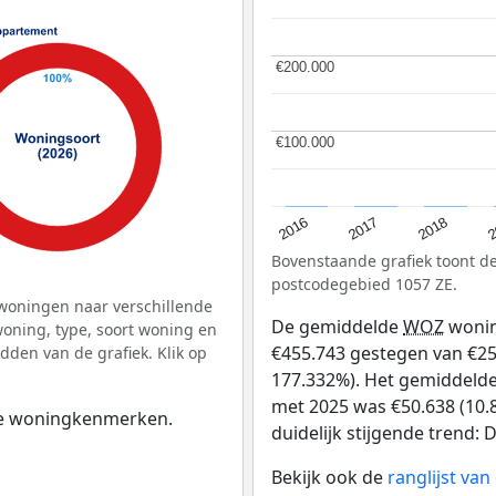
€200.000
€200.000
€100.000
€100.000
2
2016
2018
2017
Bovenstaande grafiek toont 
postcodegebied 1057 ZE.
woningen naar verschillende
De gemiddelde
WOZ
wonin
ning, type, soort woning en
€455.743 gestegen van €257
dden van de grafiek. Klik op
177.332%). Het gemiddelde 
met 2025 was €50.638 (10.8
 de woningkenmerken.
duidelijk stijgende trend: De
Bekijk ook de
ranglijst va