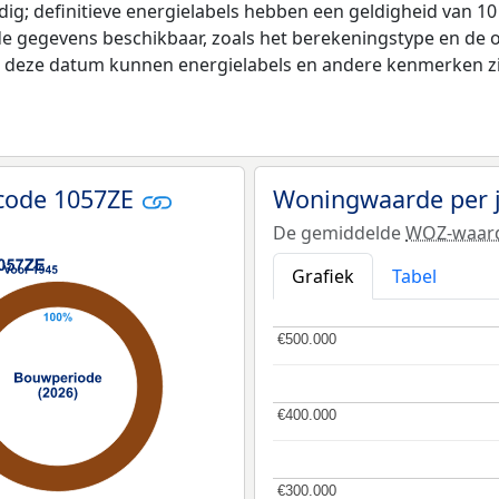
ldig; definitieve energielabels hebben een geldigheid van 1
de gegevens beschikbaar, zoals het berekeningstype en de
na deze datum kunnen energielabels en andere kenmerken zij
code 1057ZE
Woningwaarde per 
De gemiddelde
WOZ-waar
Grafiek
Tabel
€500.000
€500.000
€400.000
€400.000
€300.000
€300.000