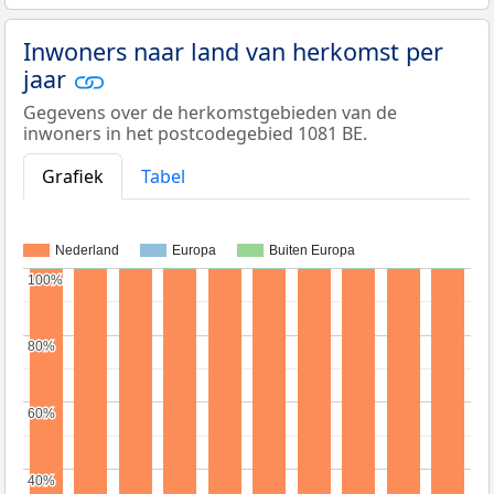
Inwoners naar land van herkomst per
jaar
Gegevens over de herkomstgebieden van de
inwoners in het postcodegebied 1081 BE.
Grafiek
Tabel
Nederland
Europa
Buiten Europa
100%
100%
80%
80%
60%
60%
40%
40%