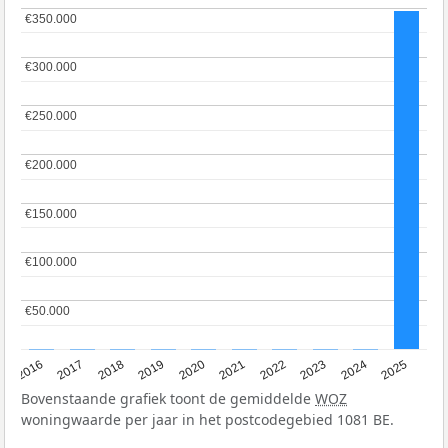
€350.000
€350.000
€300.000
€300.000
€250.000
€250.000
€200.000
€200.000
€150.000
€150.000
€100.000
€100.000
€50.000
€50.000
2016
2017
2018
2019
2020
2021
2022
2023
2024
2025
Bovenstaande grafiek toont de gemiddelde
WOZ
woningwaarde per jaar in het postcodegebied 1081 BE.