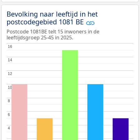
Bevolking naar leeftijd in het
postcodegebied 1081 BE
Postcode 1081BE telt 15 inwoners in de
leeftijdsgroep 25-45 in 2025.
16
16
14
14
12
12
10
10
8
8
6
6
4
4