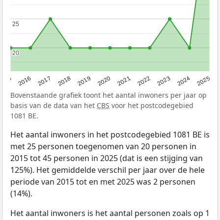
25
25
20
20
2015
2016
2017
2018
2019
2020
2021
2022
2023
2024
2025
Bovenstaande grafiek toont het aantal inwoners per jaar op
basis van de data van het
CBS
voor het postcodegebied
1081 BE.
Het aantal inwoners in het postcodegebied 1081 BE is
met 25 personen toegenomen van 20 personen in
2015 tot 45 personen in 2025 (dat is een stijging van
125%). Het gemiddelde verschil per jaar over de hele
periode van 2015 tot en met 2025 was 2 personen
(14%).
Het aantal inwoners is het aantal personen zoals op 1