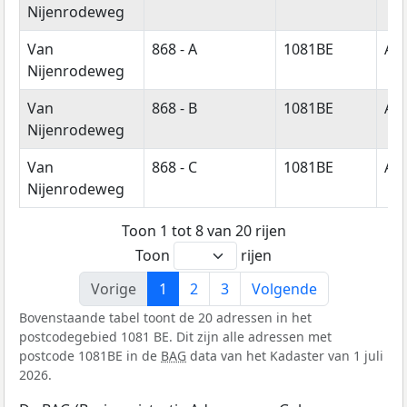
Nijenrodeweg
Van
868 - A
1081BE
Am
Nijenrodeweg
Van
868 - B
1081BE
Am
Nijenrodeweg
Van
868 - C
1081BE
Am
Nijenrodeweg
Toon 1 tot 8 van 20 rijen
Toon
rijen
Vorige
1
2
3
Volgende
Bovenstaande tabel toont de 20 adressen in het
postcodegebied 1081 BE. Dit zijn alle adressen met
postcode 1081BE in de
BAG
data van het Kadaster van 1 juli
2026.