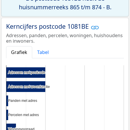
huisnummerreeks 865 t/m 874 - B.
Kerncijfers postcode 1081BE
Adressen, panden, percelen, woningen, huishoudens
en inwoners.
Grafiek
Tabel
Adressen met postcode
Adressen met postcode
Adressen met woonfunctie
Adressen met woonfunctie
Panden met adres
Panden met adres
Percelen met adres
Percelen met adres
Woningvoorraad
Woningvoorraad