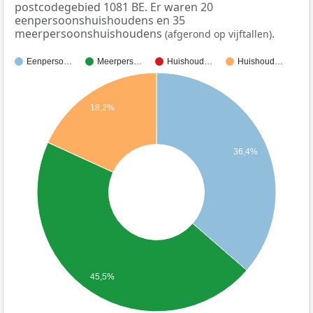
postcodegebied 1081 BE. Er waren 20
eenpersoonshuishoudens en 35
meerpersoonshuishoudens
.
(afgerond op vijftallen)
Eenperso…
Meerpers…
Huishoud…
Huishoud…
18,2%
36,4%
45,5%