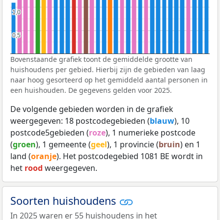
1,0
1,0
0,5
0,5
Bovenstaande grafiek toont de gemiddelde grootte van
huishoudens per gebied. Hierbij zijn de gebieden van laag
naar hoog gesorteerd op het gemiddeld aantal personen in
een huishouden. De gegevens gelden voor 2025.
De volgende gebieden worden in de grafiek
weergegeven: 18 postcodegebieden (
blauw
), 10
postcode5gebieden (
roze
), 1 numerieke postcode
(
groen
), 1 gemeente (
geel
), 1 provincie (
bruin
) en 1
land (
oranje
). Het postcodegebied 1081 BE wordt in
het
rood
weergegeven.
Soorten huishoudens
In 2025 waren er 55 huishoudens in het