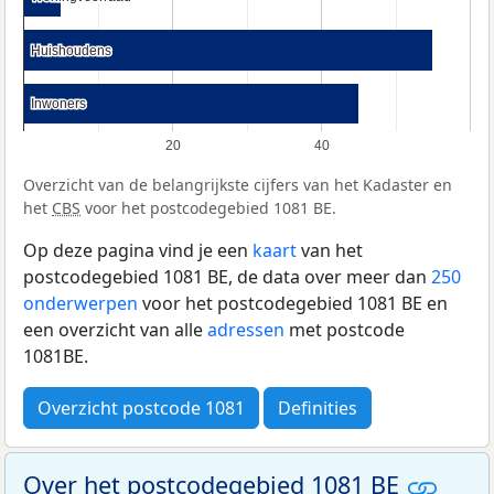
Huishoudens
Huishoudens
Inwoners
Inwoners
20
40
Overzicht van de belangrijkste cijfers van het Kadaster en
het
CBS
voor het postcodegebied 1081 BE.
Op deze pagina vind je een
kaart
van het
postcodegebied 1081 BE, de data over meer dan
250
onderwerpen
voor het postcodegebied 1081 BE en
een overzicht van alle
adressen
met postcode
1081BE.
Overzicht postcode 1081
Definities
Over het postcodegebied 1081 BE