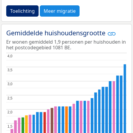
Toelichting
Meer migratie
Gemiddelde huishoudensgrootte
Er wonen gemiddeld 1,9 personen per huishouden in
het postcodegebied 1081 BE.
4,0
4,0
3,5
3,5
3,0
3,0
2,5
2,5
2,0
2,0
1,5
1,5