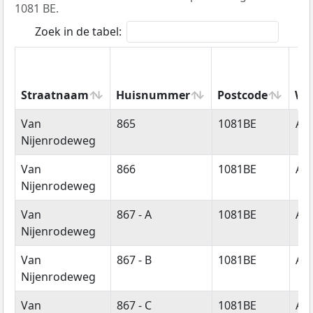
1081 BE.
Zoek in de tabel:
Straatnaam
Huisnummer
Postcode
Wo
Straatnaam
Huisnummer
Postcode
Wo
Van
865
1081BE
Am
Nijenrodeweg
Van
866
1081BE
Am
Nijenrodeweg
Van
867 - A
1081BE
Am
Nijenrodeweg
Van
867 - B
1081BE
Am
Nijenrodeweg
Van
867 - C
1081BE
Am