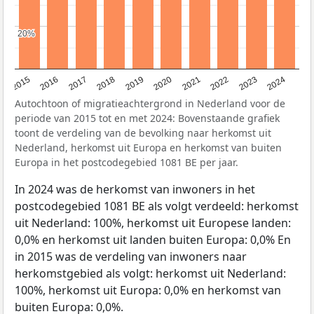
20%
20%
2015
2016
2017
2018
2019
2020
2021
2022
2023
2024
Autochtoon of migratieachtergrond in Nederland voor de
periode van 2015 tot en met 2024: Bovenstaande grafiek
toont de verdeling van de bevolking naar herkomst uit
Nederland, herkomst uit Europa en herkomst van buiten
Europa in het postcodegebied 1081 BE per jaar.
In 2024 was de herkomst van inwoners in het
postcodegebied 1081 BE als volgt verdeeld: herkomst
uit Nederland: 100%, herkomst uit Europese landen:
0,0% en herkomst uit landen buiten Europa: 0,0% En
in 2015 was de verdeling van inwoners naar
herkomstgebied als volgt: herkomst uit Nederland:
100%, herkomst uit Europa: 0,0% en herkomst van
buiten Europa: 0,0%.