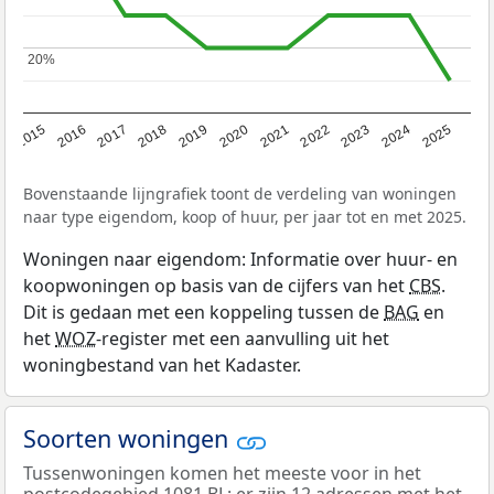
20%
20%
2019
2022
2025
2017
2020
2023
2015
2018
2021
2024
2016
Bovenstaande lijngrafiek toont de verdeling van woningen
naar type eigendom, koop of huur, per jaar tot en met 2025.
Woningen naar eigendom: Informatie over huur- en
koopwoningen op basis van de cijfers van het
CBS
.
Dit is gedaan met een koppeling tussen de
BAG
en
het
WOZ
-register met een aanvulling uit het
woningbestand van het Kadaster.
Soorten woningen
Tussenwoningen komen het meeste voor in het
postcodegebied 1081 BL: er zijn 12 adressen met het