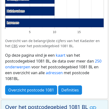
Huishoudens
Huishoudens
Inwoners
Inwoners
5
10
15
Overzicht van de belangrijkste cijfers van het Kadaster en
het
CBS
voor het postcodegebied 1081 BL.
Op deze pagina vind je een
kaart
van het
postcodegebied 1081 BL, de data over meer dan
250
onderwerpen
voor het postcodegebied 1081 BL en
een overzicht van alle
adressen
met postcode
1081BL.
Overzicht postcode 1081
Definities
Over het postcodegebied 1081 BL