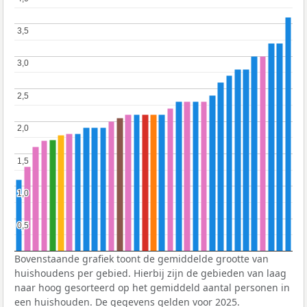
3,5
3,5
3,0
3,0
2,5
2,5
2,0
2,0
1,5
1,5
1,0
1,0
0,5
0,5
Bovenstaande grafiek toont de gemiddelde grootte van
huishoudens per gebied. Hierbij zijn de gebieden van laag
naar hoog gesorteerd op het gemiddeld aantal personen in
een huishouden. De gegevens gelden voor 2025.