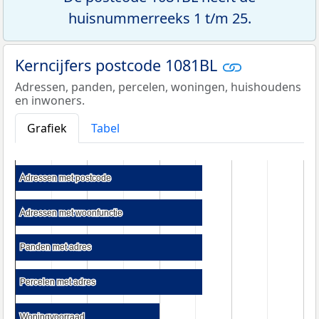
huisnummerreeks 1 t/m 25.
Kerncijfers postcode 1081BL
Adressen, panden, percelen, woningen, huishoudens
en inwoners.
Grafiek
Tabel
Adressen met postcode
Adressen met postcode
Adressen met woonfunctie
Adressen met woonfunctie
Panden met adres
Panden met adres
Percelen met adres
Percelen met adres
Woningvoorraad
Woningvoorraad