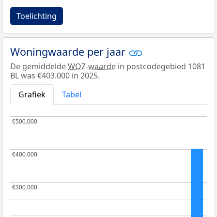
Toelichting
Woningwaarde per jaar
De gemiddelde
WOZ-waarde
in postcodegebied 1081
BL was €403.000 in 2025.
Grafiek
Tabel
€500.000
€500.000
€400.000
€400.000
€300.000
€300.000