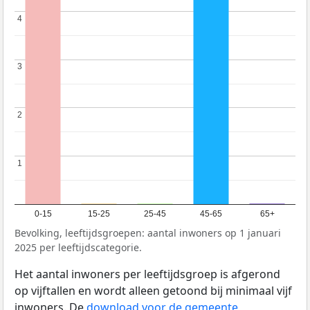
4
4
3
3
2
2
1
1
0-15
15-25
25-45
45-65
65+
Bevolking, leeftijdsgroepen: aantal inwoners op 1 januari
2025 per leeftijdscategorie.
Het aantal inwoners per leeftijdsgroep is afgerond
op vijftallen en wordt alleen getoond bij minimaal vijf
inwoners. De
download voor de gemeente