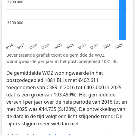
€200.000
€200.000
€100.000
€100.000
2016
2017
2018
2019
2020
2021
2022
2023
2024
2025
Bovenstaande grafiek toont de gemiddelde
WOZ
woningwaarde per jaar in het postcodegebied 1081 BL.
De gemiddelde
WOZ
woningwaarde in het
postcodegebied 1081 BL is met €402.611
toegenomen van €389 in 2016 tot €403.000 in 2025
(dat is een groei van 103.499%). Het gemiddelde
verschil per jaar over de hele periode van 2016 tot en
met 2025 was €44.735 (5.123%). De ontwikkeling van
de data in de tijd volgt een licht stijgende trend: De
cijfers stijgen meer wel dan niet.