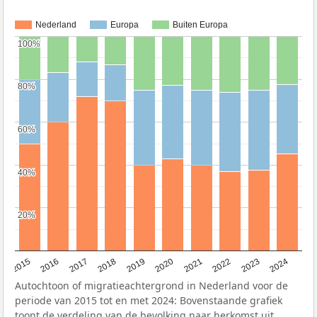
Nederland
Europa
Buiten Europa
100%
100%
80%
80%
60%
60%
40%
40%
20%
20%
2015
2016
2017
2018
2019
2020
2021
2022
2023
2024
Autochtoon of migratieachtergrond in Nederland voor de
periode van 2015 tot en met 2024: Bovenstaande grafiek
toont de verdeling van de bevolking naar herkomst uit