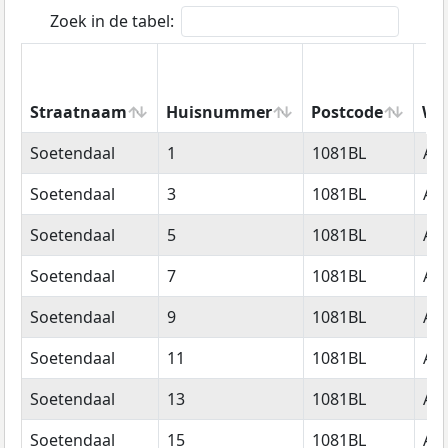
Zoek in de tabel:
Straatnaam
Huisnummer
Postcode
Wo
Straatnaam
Huisnummer
Postcode
Wo
Soetendaal
1
1081BL
Am
Soetendaal
3
1081BL
Am
Soetendaal
5
1081BL
Am
Soetendaal
7
1081BL
Am
Soetendaal
9
1081BL
Am
Soetendaal
11
1081BL
Am
Soetendaal
13
1081BL
Am
Soetendaal
15
1081BL
Am