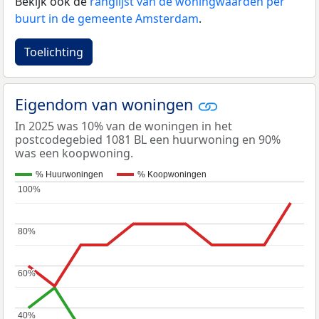
Bekijk ook de
ranglijst van de woningwaarden per
buurt in de gemeente Amsterdam
.
Toelichting
Eigendom van woningen
In 2025 was 10% van de woningen in het
postcodegebied 1081 BL een huurwoning en 90%
was een koopwoning.
% Huurwoningen
% Koopwoningen
100%
100%
80%
80%
60%
60%
40%
40%