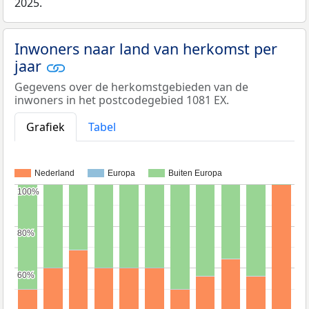
2025.
Inwoners naar land van herkomst per
jaar
Gegevens over de herkomstgebieden van de
inwoners in het postcodegebied 1081 EX.
Grafiek
Tabel
Nederland
Europa
Buiten Europa
100%
100%
80%
80%
60%
60%