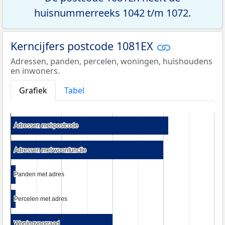
huisnummerreeks 1042 t/m 1072.
Kerncijfers postcode 1081EX
Adressen, panden, percelen, woningen, huishoudens
en inwoners.
Grafiek
Tabel
Adressen met postcode
Adressen met postcode
Adressen met woonfunctie
Adressen met woonfunctie
Panden met adres
Panden met adres
Percelen met adres
Percelen met adres
Woningvoorraad
Woningvoorraad