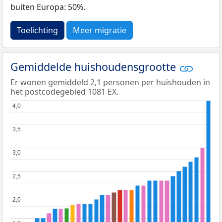
buiten Europa: 50%.
Toelichting
Meer migratie
Gemiddelde huishoudensgrootte
Er wonen gemiddeld 2,1 personen per huishouden in
het postcodegebied 1081 EX.
4,0
4,0
3,5
3,5
3,0
3,0
2,5
2,5
2,0
2,0