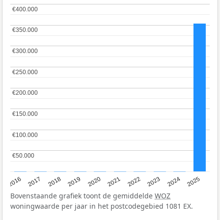
€400.000
€400.000
€350.000
€350.000
€300.000
€300.000
€250.000
€250.000
€200.000
€200.000
€150.000
€150.000
€100.000
€100.000
€50.000
€50.000
2016
2017
2018
2019
2020
2021
2022
2023
2024
2025
Bovenstaande grafiek toont de gemiddelde
WOZ
woningwaarde per jaar in het postcodegebied 1081 EX.