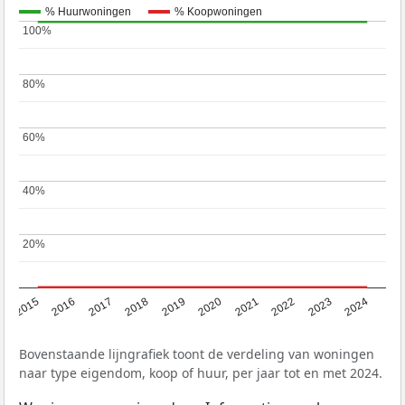
% Huurwoningen
% Koopwoningen
100%
100%
80%
80%
60%
60%
40%
40%
20%
20%
2015
2016
2017
2018
2019
2020
2021
2022
2023
2024
Bovenstaande lijngrafiek toont de verdeling van woningen
naar type eigendom, koop of huur, per jaar tot en met 2024.