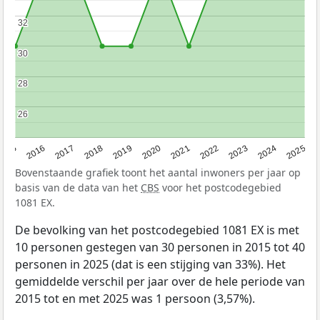
32
32
30
30
28
28
26
26
2015
2016
2017
2018
2019
2020
2021
2022
2023
2024
2025
Bovenstaande grafiek toont het aantal inwoners per jaar op
basis van de data van het
CBS
voor het postcodegebied
1081 EX.
De bevolking van het postcodegebied 1081 EX is met
10 personen gestegen van 30 personen in 2015 tot 40
personen in 2025 (dat is een stijging van 33%). Het
gemiddelde verschil per jaar over de hele periode van
2015 tot en met 2025 was 1 persoon (3,57%).