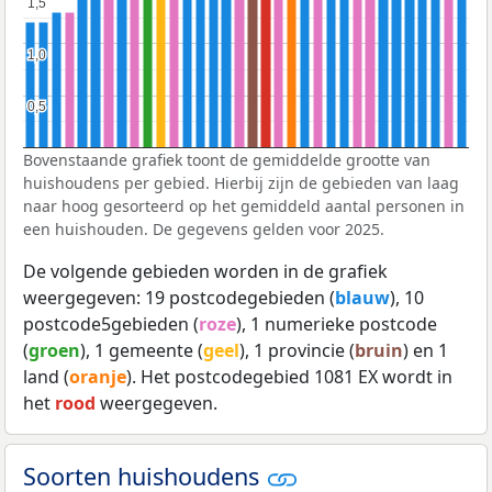
1,5
1,5
1,0
1,0
0,5
0,5
Bovenstaande grafiek toont de gemiddelde grootte van
huishoudens per gebied. Hierbij zijn de gebieden van laag
naar hoog gesorteerd op het gemiddeld aantal personen in
een huishouden. De gegevens gelden voor 2025.
De volgende gebieden worden in de grafiek
weergegeven: 19 postcodegebieden (
blauw
), 10
postcode5gebieden (
roze
), 1 numerieke postcode
(
groen
), 1 gemeente (
geel
), 1 provincie (
bruin
) en 1
land (
oranje
). Het postcodegebied 1081 EX wordt in
het
rood
weergegeven.
Soorten huishoudens