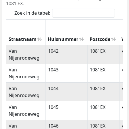
1081 EX.
Zoek in de tabel:
Straatnaam
Huisnummer
Postcode
Wo
Straatnaam
Huisnummer
Postcode
Wo
Van
1042
1081EX
Am
Nijenrodeweg
Van
1043
1081EX
Am
Nijenrodeweg
Van
1044
1081EX
Am
Nijenrodeweg
Van
1045
1081EX
Am
Nijenrodeweg
Van
1046
1081EX
Am