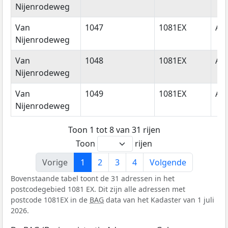
Nijenrodeweg
Van
1047
1081EX
Am
Nijenrodeweg
Van
1048
1081EX
Am
Nijenrodeweg
Van
1049
1081EX
Am
Nijenrodeweg
Toon 1 tot 8 van 31 rijen
Toon
rijen
Vorige
1
2
3
4
Volgende
Bovenstaande tabel toont de 31 adressen in het
postcodegebied 1081 EX. Dit zijn alle adressen met
postcode 1081EX in de
BAG
data van het Kadaster van 1 juli
2026.