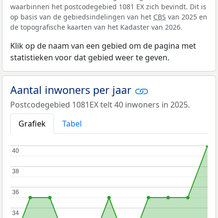
waarbinnen het postcodegebied 1081 EX zich bevindt. Dit is
op basis van de gebiedsindelingen van het
CBS
van 2025 en
de topografische kaarten van het Kadaster van 2026.
Klik op de naam van een gebied om de pagina met
statistieken voor dat gebied weer te geven.
Aantal inwoners per jaar
Postcodegebied 1081EX telt 40 inwoners in 2025.
Grafiek
Tabel
40
40
38
38
36
36
34
34