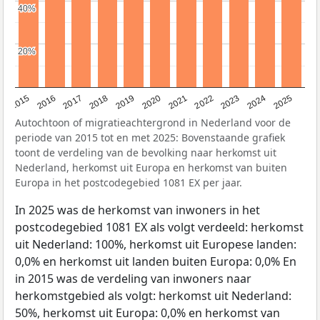
40%
40%
20%
20%
2019
2022
2017
2025
2020
2015
2023
2018
2021
2016
2024
Autochtoon of migratieachtergrond in Nederland voor de
periode van 2015 tot en met 2025: Bovenstaande grafiek
toont de verdeling van de bevolking naar herkomst uit
Nederland, herkomst uit Europa en herkomst van buiten
Europa in het postcodegebied 1081 EX per jaar.
In 2025 was de herkomst van inwoners in het
postcodegebied 1081 EX als volgt verdeeld: herkomst
uit Nederland: 100%, herkomst uit Europese landen:
0,0% en herkomst uit landen buiten Europa: 0,0% En
in 2015 was de verdeling van inwoners naar
herkomstgebied als volgt: herkomst uit Nederland:
50%, herkomst uit Europa: 0,0% en herkomst van