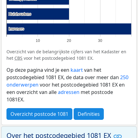
Huishoudens
Huishoudens
Inwoners
Inwoners
10
20
30
Overzicht van de belangrijkste cijfers van het Kadaster en
het
CBS
voor het postcodegebied 1081 EX.
Op deze pagina vind je een
kaart
van het
postcodegebied 1081 EX, de data over meer dan
250
onderwerpen
voor het postcodegebied 1081 EX en
een overzicht van alle
adressen
met postcode
1081EX.
Overzicht postcode 1081
Definities
Over het postcodegebied 1081 EX