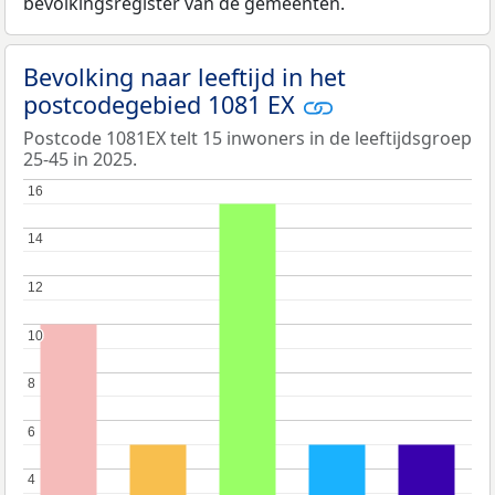
bevolkingsregister van de gemeenten.
Bevolking naar leeftijd in het
postcodegebied 1081 EX
Postcode 1081EX telt 15 inwoners in de leeftijdsgroep
25-45 in 2025.
16
16
14
14
12
12
10
10
8
8
6
6
4
4