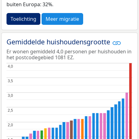
buiten Europa: 32%.
Toelichting
Meer migratie
Gemiddelde huishoudensgrootte
Er wonen gemiddeld 4,0 personen per huishouden in
het postcodegebied 1081 EZ.
4,0
4,0
3,5
3,5
3,0
3,0
2,5
2,5
2,0
2,0