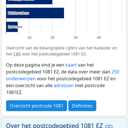
Huishoudens
Huishoudens
Inwoners
Inwoners
10
20
30
40
Overzicht van de belangrijkste cijfers van het Kadaster en
het
CBS
voor het postcodegebied 1081 EZ.
Op deze pagina vind je een
kaart
van het
postcodegebied 1081 EZ, de data over meer dan
250
onderwerpen
voor het postcodegebied 1081 EZ en
een overzicht van alle
adressen
met postcode
1081EZ.
Overzicht postcode 1081
Definities
Over het postcodegebied 1081 EZ