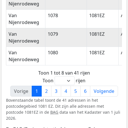
Nijenrodeweg
Van
1078
1081EZ
Am
Nijenrodeweg
Van
1079
1081EZ
Am
Nijenrodeweg
Van
1080
1081EZ
Am
Nijenrodeweg
Toon 1 tot 8 van 41 rijen
Toon
rijen
Vorige
1
2
3
4
5
6
Volgende
Bovenstaande tabel toont de 41 adressen in het
postcodegebied 1081 EZ. Dit zijn alle adressen met
postcode 1081EZ in de
BAG
data van het Kadaster van 1 juli
2026.