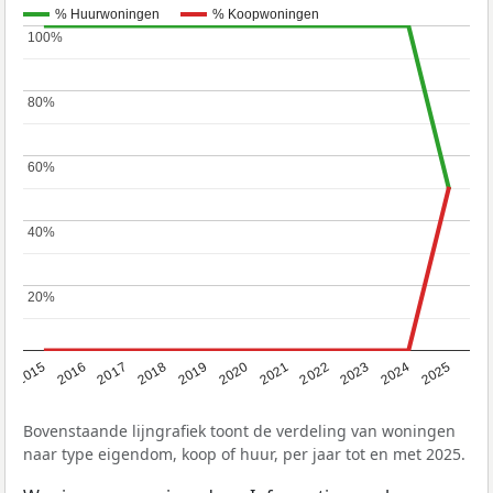
% Huurwoningen
% Koopwoningen
100%
100%
80%
80%
60%
60%
40%
40%
20%
20%
2019
2022
2025
2017
2020
2023
2015
2018
2021
2024
2016
Bovenstaande lijngrafiek toont de verdeling van woningen
naar type eigendom, koop of huur, per jaar tot en met 2025.