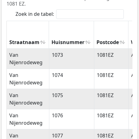
1081 EZ.
Zoek in de tabel:
Straatnaam
Huisnummer
Postcode
Wo
Straatnaam
Huisnummer
Postcode
Wo
Van
1073
1081EZ
Am
Nijenrodeweg
Van
1074
1081EZ
Am
Nijenrodeweg
Van
1075
1081EZ
Am
Nijenrodeweg
Van
1076
1081EZ
Am
Nijenrodeweg
Van
1077
1081EZ
Am