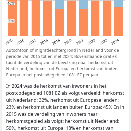
40%
40%
20%
20%
2015
2016
2017
2018
2019
2020
2021
2022
2023
2024
Autochtoon of migratieachtergrond in Nederland voor de
periode van 2015 tot en met 2024: Bovenstaande grafiek
toont de verdeling van de bevolking naar herkomst uit
Nederland, herkomst uit Europa en herkomst van buiten
Europa in het postcodegebied 1081 EZ per jaar.
In 2024 was de herkomst van inwoners in het
postcodegebied 1081 EZ als volgt verdeeld: herkomst
uit Nederland: 32%, herkomst uit Europese landen:
23% en herkomst uit landen buiten Europa: 45% En in
2015 was de verdeling van inwoners naar
herkomstgebied als volgt: herkomst uit Nederland:
50%, herkomst uit Europa: 18% en herkomst van