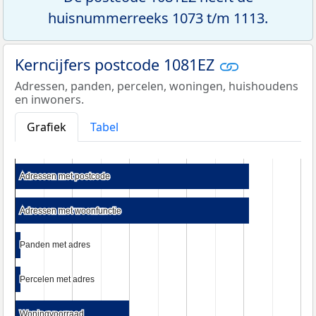
huisnummerreeks 1073 t/m 1113.
Kerncijfers postcode 1081EZ
Adressen, panden, percelen, woningen, huishoudens
en inwoners.
Grafiek
Tabel
Adressen met postcode
Adressen met postcode
Adressen met woonfunctie
Adressen met woonfunctie
Panden met adres
Panden met adres
Percelen met adres
Percelen met adres
Woningvoorraad
Woningvoorraad