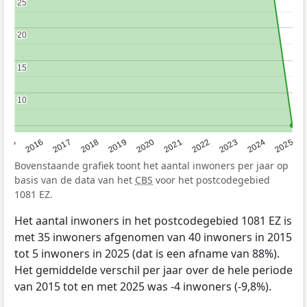
25
25
20
20
15
15
10
10
2015
2016
2017
2018
2019
2020
2021
2022
2023
2024
2025
Bovenstaande grafiek toont het aantal inwoners per jaar op
basis van de data van het
CBS
voor het postcodegebied
1081 EZ.
Het aantal inwoners in het postcodegebied 1081 EZ is
met 35 inwoners afgenomen van 40 inwoners in 2015
tot 5 inwoners in 2025 (dat is een afname van 88%).
Het gemiddelde verschil per jaar over de hele periode
van 2015 tot en met 2025 was -4 inwoners (-9,8%).