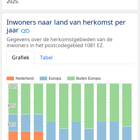
2025.
Inwoners naar land van herkomst per
jaar
Gegevens over de herkomstgebieden van de
inwoners in het postcodegebied 1081 EZ.
Grafiek
Tabel
Nederland
Europa
Buiten Europa
100%
100%
80%
80%
60%
60%