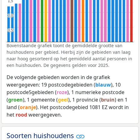
1,5
1,5
1,0
1,0
0,5
0,5
Bovenstaande grafiek toont de gemiddelde grootte van
huishoudens per gebied. Hierbij zijn de gebieden van laag
naar hoog gesorteerd op het gemiddeld aantal personen in
een huishouden. De gegevens gelden voor 2025.
De volgende gebieden worden in de grafiek
weergegeven: 19 postcodegebieden (
blauw
), 10
postcode5gebieden (
roze
), 1 numerieke postcode
(
groen
), 1 gemeente (
geel
), 1 provincie (
bruin
) en 1
land (
oranje
). Het postcodegebied 1081 EZ wordt in
het
rood
weergegeven.
Soorten huishoudens