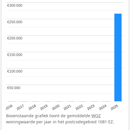
€300.000
€300.000
€250.000
€250.000
€200.000
€200.000
€150.000
€150.000
€100.000
€100.000
€50.000
€50.000
2016
2017
2018
2019
2020
2021
2022
2023
2024
2025
Bovenstaande grafiek toont de gemiddelde
WOZ
woningwaarde per jaar in het postcodegebied 1081 EZ.