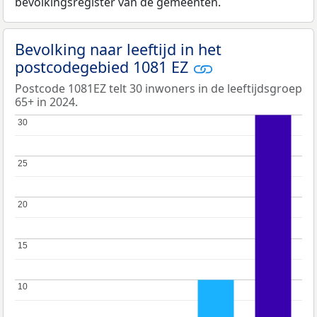
bevolkingsregister van de gemeenten.
Bevolking naar leeftijd in het
postcodegebied 1081 EZ
Postcode 1081EZ telt 30 inwoners in de leeftijdsgroep
65+ in 2024.
30
30
25
25
20
20
15
15
10
10