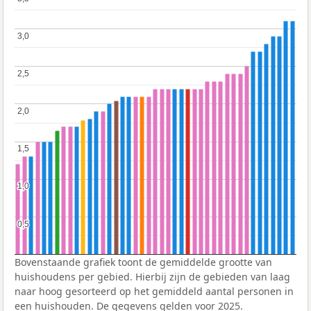
3,0
3,0
2,5
2,5
2,0
2,0
1,5
1,5
1,0
1,0
0,5
0,5
Bovenstaande grafiek toont de gemiddelde grootte van
huishoudens per gebied. Hierbij zijn de gebieden van laag
naar hoog gesorteerd op het gemiddeld aantal personen in
een huishouden. De gegevens gelden voor 2025.