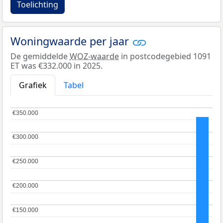
Toelichting
Woningwaarde per jaar
De gemiddelde
WOZ-waarde
in postcodegebied 1091
ET was €332.000 in 2025.
Grafiek
Tabel
€350.000
€350.000
€300.000
€300.000
€250.000
€250.000
€200.000
€200.000
€150.000
€150.000