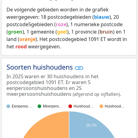
De volgende gebieden worden in de grafiek
weergegeven: 18 postcodegebieden (
blauw
), 20
postcode5gebieden (
roze
), 1 numerieke postcode
(
groen
), 1 gemeente (
geel
), 1 provincie (
bruin
) en 1
land (
oranje
). Het postcodegebied 1091 ET wordt in
het
rood
weergegeven.
Soorten huishoudens
In 2025 waren er 30 huishoudens in het
postcodegebied 1091 ET. Er waren 5
eenpersoonshuishoudens en 25
meerpersoonshuishoudens
.
(afgerond op vijftallen)
Eenperso…
Meerpers…
Huishoud…
Huishoud…
16,7%