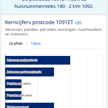
huisnummerreeks 140 - 2 t/m 1092.
Kerncijfers postcode 1091ET
Adressen, panden, percelen, woningen, huishoudens
en inwoners.
Grafiek
Tabel
Adressen met postcode
Adressen met postcode
Adressen met woonfunctie
Adressen met woonfunctie
Panden met adres
Panden met adres
Percelen met adres
Percelen met adres
Woningvoorraad
Woningvoorraad