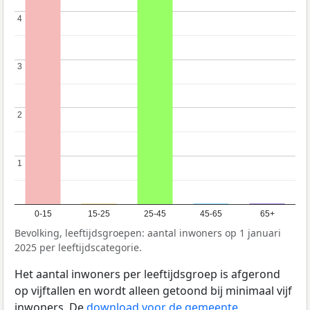
4
4
3
3
2
2
1
1
0-15
15-25
25-45
45-65
65+
Bevolking, leeftijdsgroepen: aantal inwoners op 1 januari
2025 per leeftijdscategorie.
Het aantal inwoners per leeftijdsgroep is afgerond
op vijftallen en wordt alleen getoond bij minimaal vijf
inwoners. De
download voor de gemeente