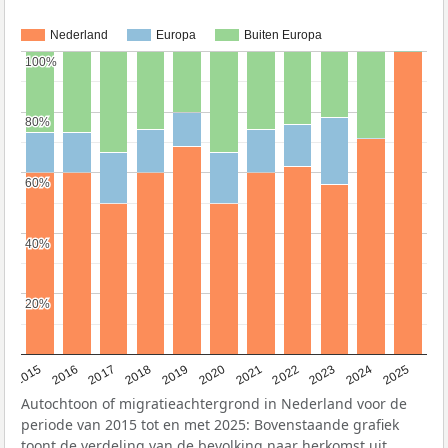
Nederland
Europa
Buiten Europa
100%
100%
80%
80%
60%
60%
40%
40%
20%
20%
2019
2022
2017
2025
2020
2015
2023
2018
2021
2016
2024
Autochtoon of migratieachtergrond in Nederland voor de
periode van 2015 tot en met 2025: Bovenstaande grafiek
toont de verdeling van de bevolking naar herkomst uit