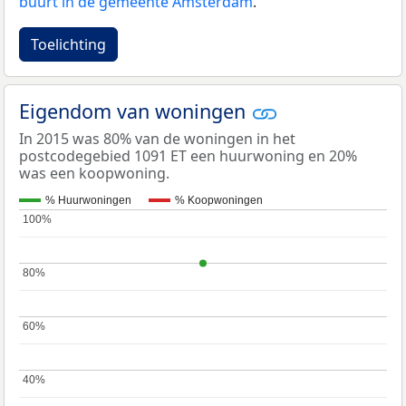
buurt in de gemeente Amsterdam
.
Toelichting
Eigendom van woningen
In 2015 was 80% van de woningen in het
postcodegebied 1091 ET een huurwoning en 20%
was een koopwoning.
% Huurwoningen
% Koopwoningen
100%
100%
80%
80%
60%
60%
40%
40%