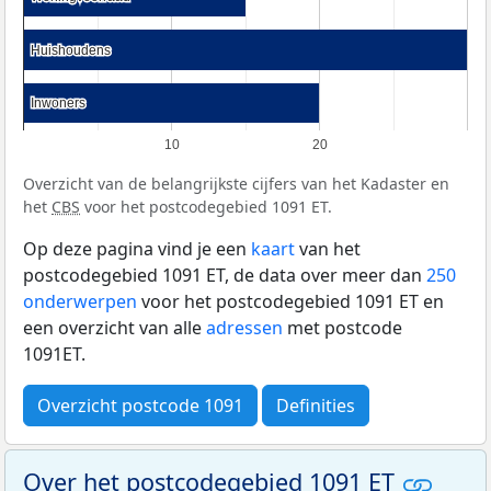
Huishoudens
Huishoudens
Inwoners
Inwoners
10
20
Overzicht van de belangrijkste cijfers van het Kadaster en
het
CBS
voor het postcodegebied 1091 ET.
Op deze pagina vind je een
kaart
van het
postcodegebied 1091 ET, de data over meer dan
250
onderwerpen
voor het postcodegebied 1091 ET en
een overzicht van alle
adressen
met postcode
1091ET.
Overzicht postcode 1091
Definities
Over het postcodegebied 1091 ET