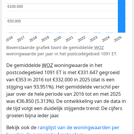
€100.000
€100.000
€50.000
€50.000
2016
2017
2018
2019
2020
2021
2022
2023
2024
2025
Bovenstaande grafiek toont de gemiddelde
WOZ
woningwaarde per jaar in het postcodegebied 1091 ET.
De gemiddelde
WOZ
woningwaarde in het
postcodegebied 1091 ET is met €331.647 gegroeid
van €353 in 2016 tot €332.000 in 2025 (dat is een
stijging van 93.951%). Het gemiddelde verschil per
jaar over de hele periode van 2016 tot en met 2025
was €36.850 (5.313%). De ontwikkeling van de data in
de tijd volgt een duidelijk stijgende trend: De cijfers
groeien bijna ieder jaar.
Bekijk ook de
ranglijst van de woningwaarden per