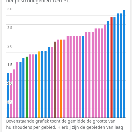
het postcodegebied 1091 SL.
3,0
3,0
2,5
2,5
2,0
2,0
1,5
1,5
1,0
1,0
0,5
0,5
Bovenstaande grafiek toont de gemiddelde grootte van
huishoudens per gebied. Hierbij zijn de gebieden van laag