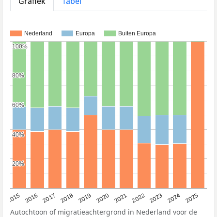
Grafiek
Tabel
Nederland
Europa
Buiten Europa
100%
100%
80%
80%
60%
60%
40%
40%
20%
20%
2019
2022
2017
2025
2020
2015
2023
2018
2021
2016
2024
Autochtoon of migratieachtergrond in Nederland voor de