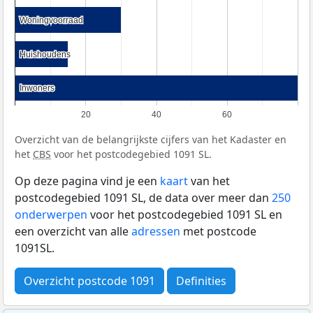
Woningvoorraad
Woningvoorraad
Huishoudens
Huishoudens
Inwoners
Inwoners
20
40
60
Overzicht van de belangrijkste cijfers van het Kadaster en
het
CBS
voor het postcodegebied 1091 SL.
Op deze pagina vind je een
kaart
van het
postcodegebied 1091 SL, de data over meer dan
250
onderwerpen
voor het postcodegebied 1091 SL en
een overzicht van alle
adressen
met postcode
1091SL.
Overzicht postcode 1091
Definities