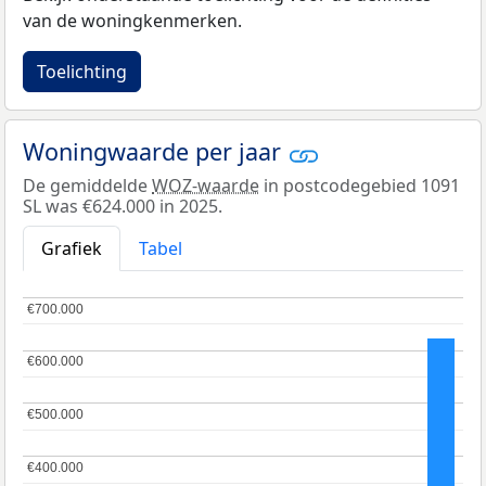
van de woningkenmerken.
Toelichting
Woningwaarde per jaar
De gemiddelde
WOZ-waarde
in postcodegebied 1091
SL was €624.000 in 2025.
Grafiek
Tabel
€700.000
€700.000
€600.000
€600.000
€500.000
€500.000
€400.000
€400.000