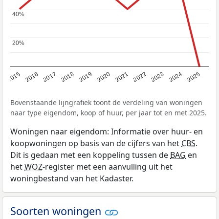
40%
40%
20%
20%
2019
2022
2025
2017
2020
2023
2015
2018
2021
2024
2016
Bovenstaande lijngrafiek toont de verdeling van woningen
naar type eigendom, koop of huur, per jaar tot en met 2025.
Woningen naar eigendom: Informatie over huur- en
koopwoningen op basis van de cijfers van het
CBS
.
Dit is gedaan met een koppeling tussen de
BAG
en
het
WOZ
-register met een aanvulling uit het
woningbestand van het Kadaster.
Soorten woningen