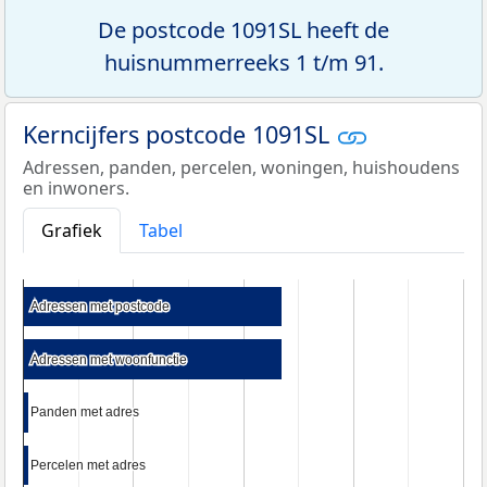
De postcode 1091SL heeft de
huisnummerreeks 1 t/m 91.
Kerncijfers postcode 1091SL
Adressen, panden, percelen, woningen, huishoudens
en inwoners.
Grafiek
Tabel
Adressen met postcode
Adressen met postcode
Adressen met woonfunctie
Adressen met woonfunctie
Panden met adres
Panden met adres
Percelen met adres
Percelen met adres