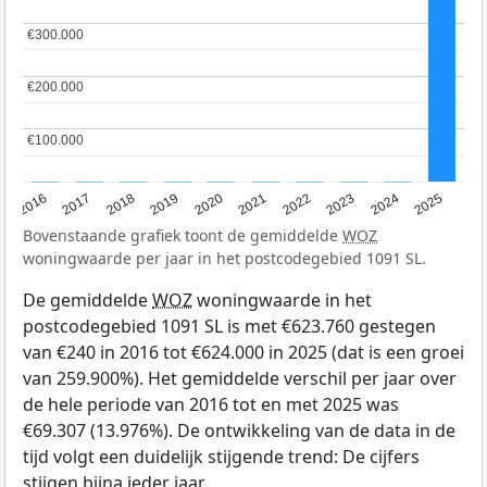
€300.000
€300.000
€200.000
€200.000
€100.000
€100.000
2016
2017
2018
2019
2020
2021
2022
2023
2024
2025
Bovenstaande grafiek toont de gemiddelde
WOZ
woningwaarde per jaar in het postcodegebied 1091 SL.
De gemiddelde
WOZ
woningwaarde in het
postcodegebied 1091 SL is met €623.760 gestegen
van €240 in 2016 tot €624.000 in 2025 (dat is een groei
van 259.900%). Het gemiddelde verschil per jaar over
de hele periode van 2016 tot en met 2025 was
€69.307 (13.976%). De ontwikkeling van de data in de
tijd volgt een duidelijk stijgende trend: De cijfers
stijgen bijna ieder jaar.