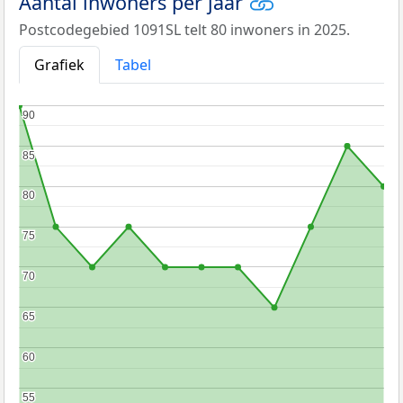
Aantal inwoners per jaar
Postcodegebied 1091SL telt 80 inwoners in 2025.
Grafiek
Tabel
90
90
85
85
80
80
75
75
70
70
65
65
60
60
55
55