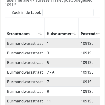
Tabel met alle 47 adressen in het postcodegebied
1091 SL.
Zoek in de tabel:
Straatnaam
Huisnummer
Postcode
Straatnaam
Huisnummer
Postcode
Burmandwarsstraat
1
1091SL
Burmandwarsstraat
3
1091SL
Burmandwarsstraat
5
1091SL
Burmandwarsstraat
7 - A
1091SL
Burmandwarsstraat
7
1091SL
Burmandwarsstraat
9
1091SL
Burmandwarsstraat
11
1091SL