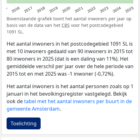
2015
2016
2017
2018
2019
2020
2021
2022
2023
2024
2025
Bovenstaande grafiek toont het aantal inwoners per jaar op
basis van de data van het
CBS
voor het postcodegebied
1091 SL.
Het aantal inwoners in het postcodegebied 1091 SL is
met 10 inwoners gedaald van 90 inwoners in 2015 tot
80 inwoners in 2025 (dat is een daling van 11%). Het
gemiddelde verschil per jaar over de hele periode van
2015 tot en met 2025 was -1 inwoner (-0,72%).
Het aantal inwoners is het aantal personen zoals op 1
januari in het bevolkingsregister vastgelegd. Bekijk
ook de
tabel met het aantal inwoners per buurt in de
gemeente Amsterdam
.
Toelichting