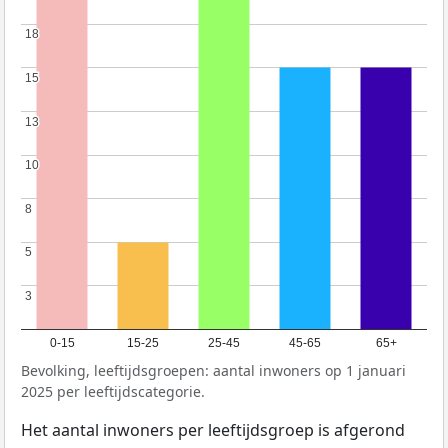
18
18
15
15
13
13
10
10
8
8
5
5
3
3
0-15
15-25
25-45
45-65
65+
Bevolking, leeftijdsgroepen: aantal inwoners op 1 januari
2025 per leeftijdscategorie.
Het aantal inwoners per leeftijdsgroep is afgerond