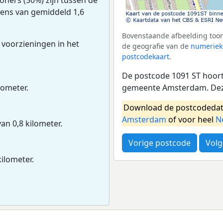
udens van gemiddeld 1,6
Bovenstaande afbeelding toon
 voorzieningen in het
de geografie van de
numeriek
postcodekaart
.
De postcode 1091 ST hoort 
gemeente Amsterdam. Deze
lometer.
Download de postcodedat
Amsterdam
of voor heel
N
van 0,8 kilometer.
Vorige postcode
Volg
kilometer.