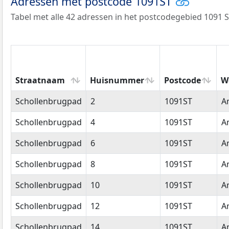
Adressen met postcode 1091ST
Tabel met alle 42 adressen in het postcodegebied 1091 S
Straatnaam
Huisnummer
Postcode
W
Straatnaam
Huisnummer
Postcode
W
Schollenbrugpad
2
1091ST
A
Schollenbrugpad
4
1091ST
A
Schollenbrugpad
6
1091ST
A
Schollenbrugpad
8
1091ST
A
Schollenbrugpad
10
1091ST
A
Schollenbrugpad
12
1091ST
A
Schollenbrugpad
14
1091ST
A