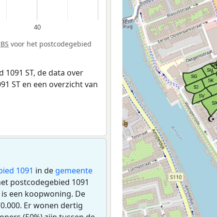
40
CBS
voor het postcodegebied
 1091 ST, de data over
91 ST en een overzicht van
bied 1091
in de
gemeente
n het postcodegebied 1091
 is een koopwoning. De
0.000. Er wonen dertig
ners (50%) zijn tussen de