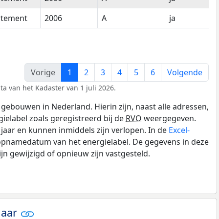
rtement
2006
A
ja
Vorige
1
2
3
4
5
6
Volgende
ta van het Kadaster van 1 juli 2026.
gebouwen in Nederland. Hierin zijn, naast alle adressen,
gielabel zoals geregistreerd bij de
RVO
weergegeven.
0 jaar en kunnen inmiddels zijn verlopen. In de
Excel-
 opnamedatum van het energielabel. De gegevens in deze
n gewijzigd of opnieuw zijn vastgesteld.
jaar