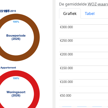
De gemiddelde
WOZ-waar
Grafiek
Tabel
€300.000
€300.000
€250.000
€250.000
€200.000
€200.000
€150.000
€150.000
€100.000
€100.000
€50.000
€50.000