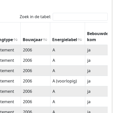
Zoek in de tabel:
Bebouwde
ngtype
Bouwjaar
Energielabel
kom
ngtype
Bouwjaar
Energielabel
Bebouwde
rtement
2006
A
ja
kom
rtement
2006
A
ja
rtement
2006
A
ja
rtement
2006
A (voorlopig)
ja
rtement
2006
A
ja
rtement
2006
A
ja
rtement
2006
A
ja