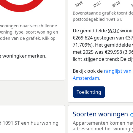
2
2016
2018
2017
Bovenstaande grafiek toont 
postcodegebied 1091 ST.
woningen naar verschillende
De gemiddelde
WOZ
wonin
ning, type, soort woning en
€269.624 gestegen van €376
dden van de grafiek. Klik op
71.709%). Het gemiddelde v
met 2025 was €29.958 (3.96
 de woningkenmerken.
licht stijgende trend: De ci
Bekijk ook de
ranglijst va
Amsterdam
.
Toelichting
Soorten woningen
d 1091 ST een huurwoning
Appartementen komen het m
adressen met het woningt