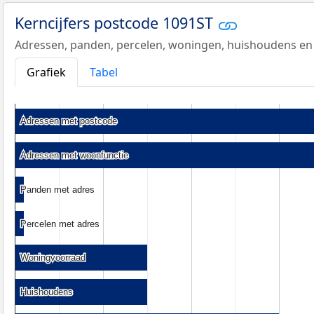
Kerncijfers postcode 1091ST
Adressen, panden, percelen, woningen, huishoudens en
Grafiek
Tabel
Adressen met postcode
Adressen met postcode
Adressen met woonfunctie
Adressen met woonfunctie
Panden met adres
Panden met adres
Percelen met adres
Percelen met adres
Woningvoorraad
Woningvoorraad
Huishoudens
Huishoudens