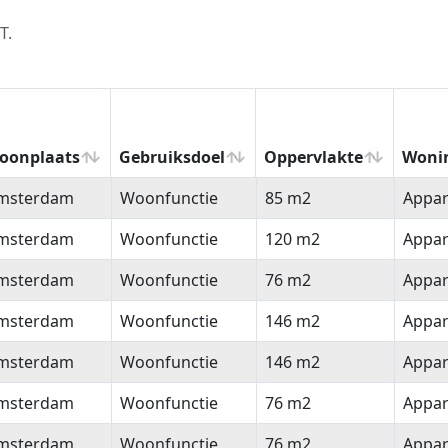
T.
oonplaats
Gebruiksdoel
Oppervlakte
Woni
oonplaats
Gebruiksdoel
Oppervlakte
Woni
msterdam
Woonfunctie
85 m2
Appa
msterdam
Woonfunctie
120 m2
Appa
msterdam
Woonfunctie
76 m2
Appa
msterdam
Woonfunctie
146 m2
Appa
msterdam
Woonfunctie
146 m2
Appa
msterdam
Woonfunctie
76 m2
Appa
msterdam
Woonfunctie
76 m2
Appa