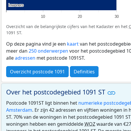
Inwoners
Inwoners
10
20
30
Overzicht van de belangrijkste cijfers van het Kadaster en het
1091 ST.
Op deze pagina vind je een
kaart
van het postcodegebied
meer dan
250 onderwerpen
voor het postcodegebied 10
alle
adressen
met postcode 1091ST.
Overzicht postcode 1091
Definities
Over het postcodegebied 1091 ST
Postcode 1091ST ligt binnen het
numerieke postcodege
Amsterdam
. Er zijn 42 adressen en vijftien woningen i
ST. 70% van de woningen in het postcodegebied 1091 ST
woningen hebben een gemiddelde
WOZ
waarde van €27
inwoners in het postcodegebied 1091 ST. De meeste inwo