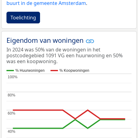
buurt in de gemeente Amsterdam
.
Toelichting
Eigendom van woningen
In 2024 was 50% van de woningen in het
postcodegebied 1091 VG een huurwoning en 50%
was een koopwoning.
% Huurwoningen
% Koopwoningen
100%
100%
80%
80%
60%
60%
40%
40%