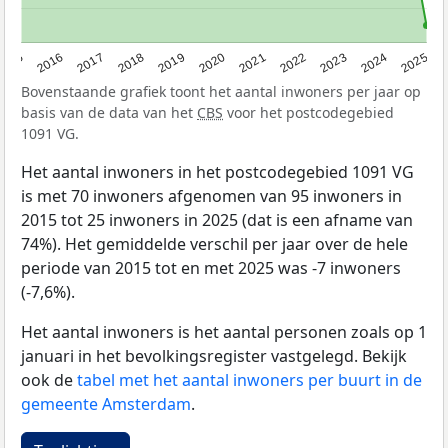
2015
2016
2017
2018
2019
2020
2021
2022
2023
2024
2025
Bovenstaande grafiek toont het aantal inwoners per jaar op
basis van de data van het
CBS
voor het postcodegebied
1091 VG.
Het aantal inwoners in het postcodegebied 1091 VG
is met 70 inwoners afgenomen van 95 inwoners in
2015 tot 25 inwoners in 2025 (dat is een afname van
74%). Het gemiddelde verschil per jaar over de hele
periode van 2015 tot en met 2025 was -7 inwoners
(-7,6%).
Het aantal inwoners is het aantal personen zoals op 1
januari in het bevolkingsregister vastgelegd. Bekijk
ook de
tabel met het aantal inwoners per buurt in de
gemeente Amsterdam
.