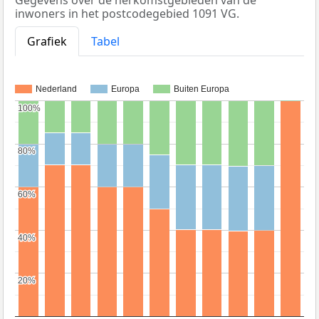
Gegevens over de herkomstgebieden van de
inwoners in het postcodegebied 1091 VG.
Grafiek
Tabel
Nederland
Europa
Buiten Europa
100%
100%
80%
80%
60%
60%
40%
40%
20%
20%