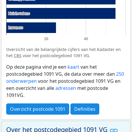
Huishoudens
Huishoudens
Inwoners
Inwoners
20
40
Overzicht van de belangrijkste cijfers van het Kadaster en
het
CBS
voor het postcodegebied 1091 VG.
Op deze pagina vind je een
kaart
van het
postcodegebied 1091 VG, de data over meer dan
250
onderwerpen
voor het postcodegebied 1091 VG en
een overzicht van alle
adressen
met postcode
1091VG.
Overzicht postcode 1091
Definities
Over het postcodegebied 1091 VG