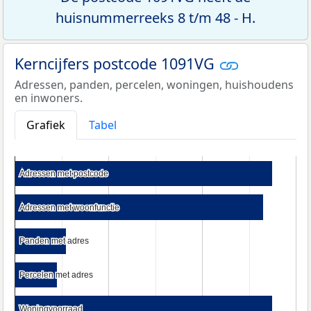
huisnummerreeks 8 t/m 48 - H.
Kerncijfers postcode 1091VG
Adressen, panden, percelen, woningen, huishoudens
en inwoners.
Grafiek
Tabel
Adressen met postcode
Adressen met postcode
Adressen met woonfunctie
Adressen met woonfunctie
Panden met adres
Panden met adres
Percelen met adres
Percelen met adres
Woningvoorraad
Woningvoorraad