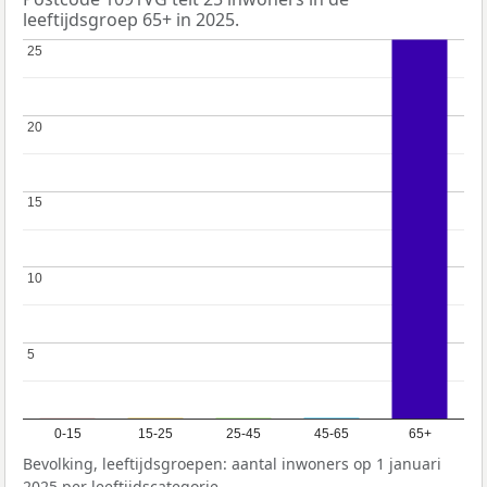
leeftijdsgroep 65+ in 2025.
25
25
20
20
15
15
10
10
5
5
0-15
15-25
25-45
45-65
65+
Bevolking, leeftijdsgroepen: aantal inwoners op 1 januari
2025 per leeftijdscategorie.