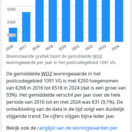
€350
€350
€300
€300
€250
€250
2016
2017
2018
2019
2020
2021
2022
2023
2024
Bovenstaande grafiek toont de gemiddelde
WOZ
woningwaarde per jaar in het postcodegebied 1091 VG.
De gemiddelde
WOZ
woningwaarde in het
postcodegebied 1091 VG is met €250 toegenomen
van €268 in 2016 tot €518 in 2024 (dat is een groei van
93%). Het gemiddelde verschil per jaar over de hele
periode van 2016 tot en met 2024 was €31 (9,1%). De
ontwikkeling van de data in de tijd volgt een duidelijk
stijgende trend: De cijfers stijgen bijna ieder jaar.
Bekijk ook de
ranglijst van de woningwaarden per