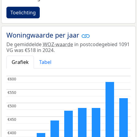
Toelichting
Woningwaarde per jaar
De gemiddelde
WOZ-waarde
in postcodegebied 1091
VG was €518 in 2024.
Grafiek
Tabel
€600
€600
€550
€550
€500
€500
€450
€450
€400
€400