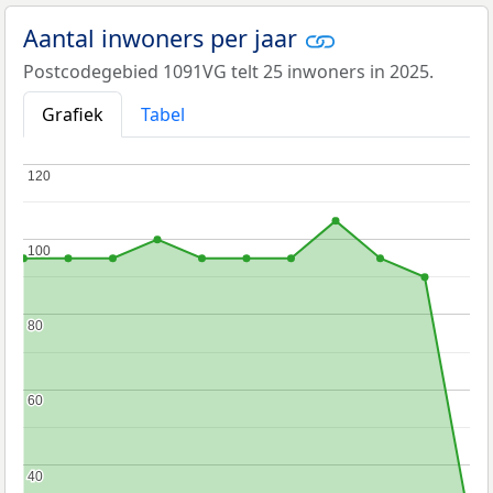
Aantal inwoners per jaar
Postcodegebied 1091VG telt 25 inwoners in 2025.
Grafiek
Tabel
120
120
100
100
80
80
60
60
40
40