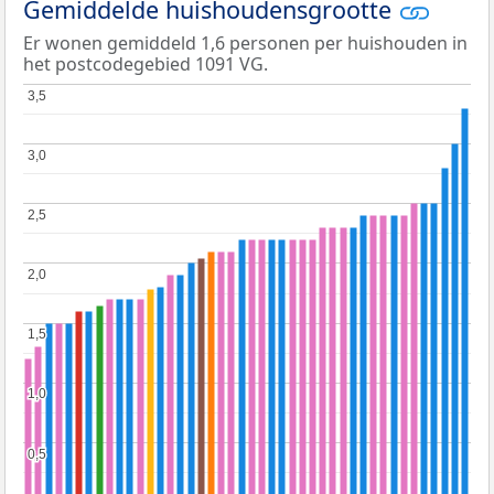
Gemiddelde huishoudensgrootte
Er wonen gemiddeld 1,6 personen per huishouden in
het postcodegebied 1091 VG.
3,5
3,5
3,0
3,0
2,5
2,5
2,0
2,0
1,5
1,5
1,0
1,0
0,5
0,5