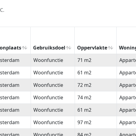
C.
onplaats
Gebruiksdoel
Oppervlakte
Wonin
onplaats
Gebruiksdoel
Oppervlakte
Wonin
sterdam
Woonfunctie
71 m2
Appar
sterdam
Woonfunctie
61 m2
Appar
sterdam
Woonfunctie
72 m2
Appar
sterdam
Woonfunctie
74 m2
Appar
sterdam
Woonfunctie
61 m2
Appar
sterdam
Woonfunctie
97 m2
Appar
sterdam
Woonfunctie
84 m2
Appar