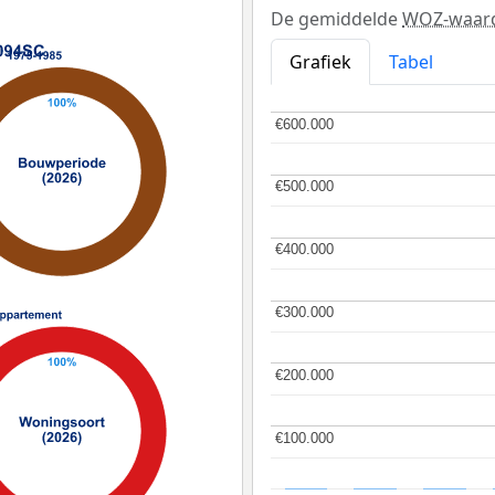
De gemiddelde
WOZ-waar
Grafiek
Tabel
€600.000
€600.000
€500.000
€500.000
€400.000
€400.000
€300.000
€300.000
€200.000
€200.000
€100.000
€100.000