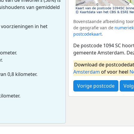
 huishoudens van gemiddeld
Bovenstaande afbeelding toon
 voorzieningen in het
de geografie van de
numeriek
postcodekaart
.
De postcode 1094 SC hoort 
gemeente Amsterdam. Deze
lometer.
r.
Download de postcodedat
Amsterdam
of voor heel
N
van 0,8 kilometer.
Vorige postcode
Volg
kilometer.