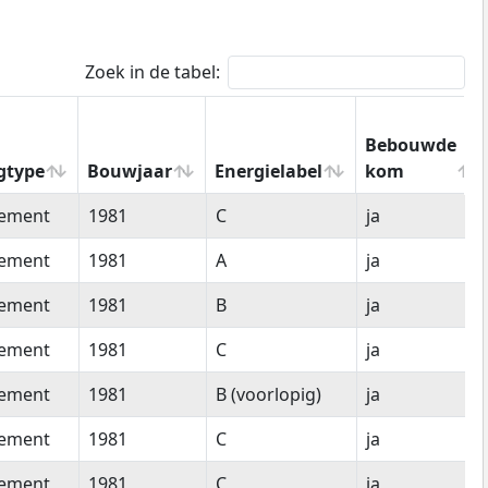
Zoek in de tabel:
Bebouwde
gtype
Bouwjaar
Energielabel
kom
gtype
Bouwjaar
Energielabel
Bebouwde
tement
1981
C
ja
kom
tement
1981
A
ja
tement
1981
B
ja
tement
1981
C
ja
tement
1981
B (voorlopig)
ja
tement
1981
C
ja
tement
1981
C
ja