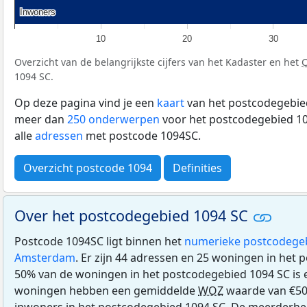
Inwoners
Inwoners
10
20
30
Overzicht van de belangrijkste cijfers van het Kadaster en het
1094 SC.
Op deze pagina vind je een
kaart
van het postcodegebied
meer dan
250 onderwerpen
voor het postcodegebied 10
alle
adressen
met postcode 1094SC.
Overzicht postcode 1094
Definities
Over het postcodegebied 1094 SC
Postcode 1094SC ligt binnen het
numerieke postcodege
Amsterdam
. Er zijn 44 adressen en 25 woningen in het
50% van de woningen in het postcodegebied 1094 SC is
woningen hebben een gemiddelde
WOZ
waarde van €501
inwoners in het postcodegebied 1094 SC. De meerderhei