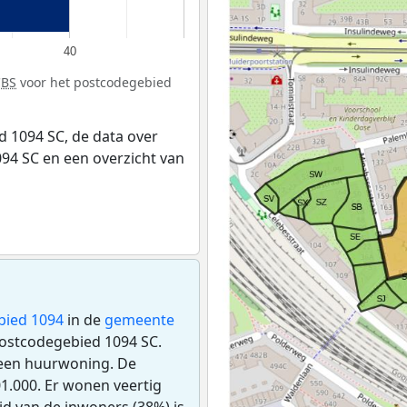
40
CBS
voor het postcodegebied
 1094 SC, de data over
94 SC en een overzicht van
bied 1094
in de
gemeente
 postcodegebied 1094 SC.
 een huurwoning. De
.000. Er wonen veertig
d van de inwoners (38%) is