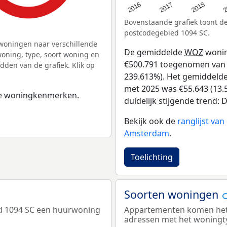
2
2016
2018
2017
Bovenstaande grafiek toont 
postcodegebied 1094 SC.
woningen naar verschillende
De gemiddelde
WOZ
wonin
ning, type, soort woning en
€500.791 toegenomen van €2
dden van de grafiek. Klik op
239.613%). Het gemiddelde 
met 2025 was €55.643 (13.5
 de woningkenmerken.
duidelijk stijgende trend: De
Bekijk ook de
ranglijst va
Amsterdam
.
Toelichting
Soorten woningen
ed 1094 SC een huurwoning
Appartementen komen het m
adressen met het woningt