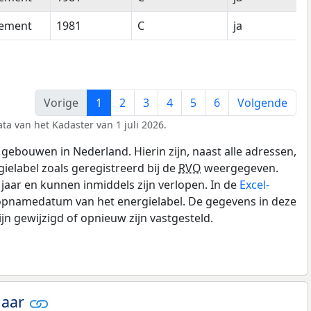
tement
1981
C
ja
Vorige
1
2
3
4
5
6
Volgende
ta van het Kadaster van 1 juli 2026.
gebouwen in Nederland. Hierin zijn, naast alle adressen,
gielabel zoals geregistreerd bij de
RVO
weergegeven.
0 jaar en kunnen inmiddels zijn verlopen. In de
Excel-
 opnamedatum van het energielabel. De gegevens in deze
n gewijzigd of opnieuw zijn vastgesteld.
jaar