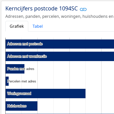
Kerncijfers postcode 1094SC
Adressen, panden, percelen, woningen, huishoudens en
Grafiek
Tabel
Adressen met postcode
Adressen met postcode
Adressen met woonfunctie
Adressen met woonfunctie
Panden met adres
Panden met adres
Percelen met adres
Percelen met adres
Woningvoorraad
Woningvoorraad
Huishoudens
Huishoudens