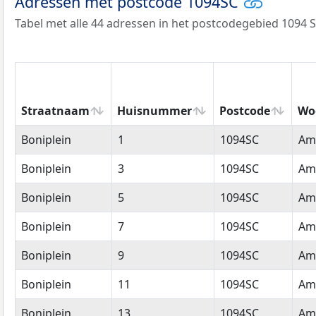
Adressen met postcode 1094SC
Tabel met alle 44 adressen in het postcodegebied 1094 S
Straatnaam
Huisnummer
Postcode
Wo
Straatnaam
Huisnummer
Postcode
Wo
Boniplein
1
1094SC
Am
Boniplein
3
1094SC
Am
Boniplein
5
1094SC
Am
Boniplein
7
1094SC
Am
Boniplein
9
1094SC
Am
Boniplein
11
1094SC
Am
Boniplein
13
1094SC
Am