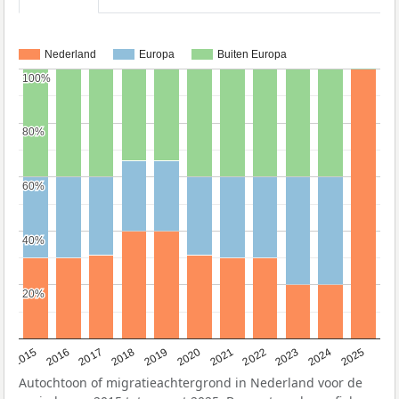
Nederland
Europa
Buiten Europa
100%
100%
80%
80%
60%
60%
40%
40%
20%
20%
2019
2022
2017
2025
2020
2015
2023
2018
2021
2016
2024
Autochtoon of migratieachtergrond in Nederland voor de