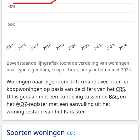
40%
40%
20%
20%
2015
2016
2017
2018
2019
2020
2021
2022
2023
2024
Bovenstaande lijngrafiek toont de verdeling van woningen
naar type eigendom, koop of huur, per jaar tot en met 2024.
Woningen naar eigendom: Informatie over huur- en
koopwoningen op basis van de cijfers van het
CBS
.
Dit is gedaan met een koppeling tussen de
BAG
en
het
WOZ
-register met een aanvulling uit het
woningbestand van het Kadaster.
Soorten woningen