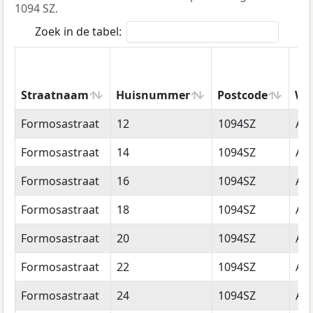
1094 SZ.
Zoek in de tabel:
Straatnaam
Huisnummer
Postcode
Wo
Straatnaam
Huisnummer
Postcode
Wo
Formosastraat
12
1094SZ
Am
Formosastraat
14
1094SZ
Am
Formosastraat
16
1094SZ
Am
Formosastraat
18
1094SZ
Am
Formosastraat
20
1094SZ
Am
Formosastraat
22
1094SZ
Am
Formosastraat
24
1094SZ
Am