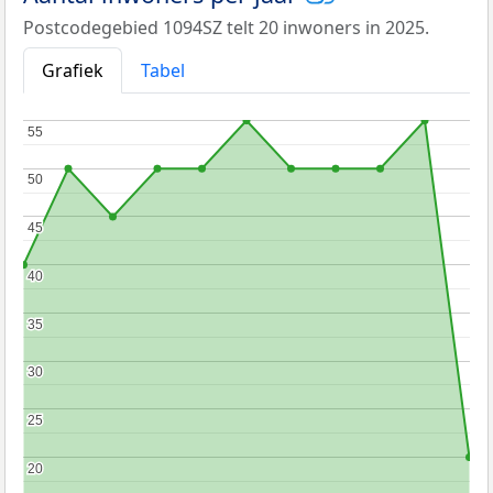
Postcodegebied 1094SZ telt 20 inwoners in 2025.
Grafiek
Tabel
55
55
50
50
45
45
40
40
35
35
30
30
25
25
20
20