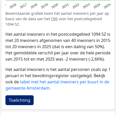
2015
2016
2017
2018
2019
2020
2021
2022
2023
2024
2025
Bovenstaande grafiek toont het aantal inwoners per jaar op
basis van de data van het
CBS
voor het postcodegebied
1094 SZ.
Het aantal inwoners in het postcodegebied 1094 SZ is
met 20 inwoners afgenomen van 40 inwoners in 2015
tot 20 inwoners in 2025 (dat is een daling van 50%).
Het gemiddelde verschil per jaar over de hele periode
van 2015 tot en met 2025 was -2 inwoners (-2,66%).
Het aantal inwoners is het aantal personen zoals op 1
januari in het bevolkingsregister vastgelegd. Bekijk
ook de
tabel met het aantal inwoners per buurt in de
gemeente Amsterdam
.
Toelichting