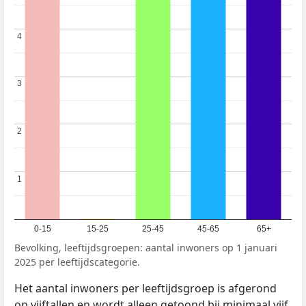
4
4
3
3
2
2
1
1
0-15
15-25
25-45
45-65
65+
Bevolking, leeftijdsgroepen: aantal inwoners op 1 januari
2025 per leeftijdscategorie.
Het aantal inwoners per leeftijdsgroep is afgerond
op vijftallen en wordt alleen getoond bij minimaal vijf