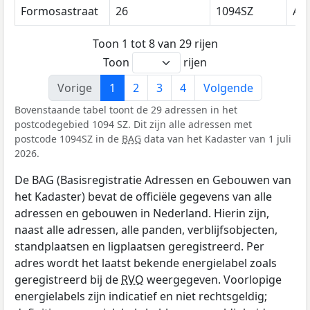
Formosastraat
26
1094SZ
Am
Toon 1 tot 8 van 29 rijen
Toon
rijen
Vorige
1
2
3
4
Volgende
Bovenstaande tabel toont de 29 adressen in het
postcodegebied 1094 SZ. Dit zijn alle adressen met
postcode 1094SZ in de
BAG
data van het Kadaster van 1 juli
2026.
De BAG (Basisregistratie Adressen en Gebouwen van
het Kadaster) bevat de officiële gegevens van alle
adressen en gebouwen in Nederland. Hierin zijn,
naast alle adressen, alle panden, verblijfsobjecten,
standplaatsen en ligplaatsen geregistreerd. Per
adres wordt het laatst bekende energielabel zoals
geregistreerd bij de
RVO
weergegeven. Voorlopige
energielabels zijn indicatief en niet rechtsgeldig;