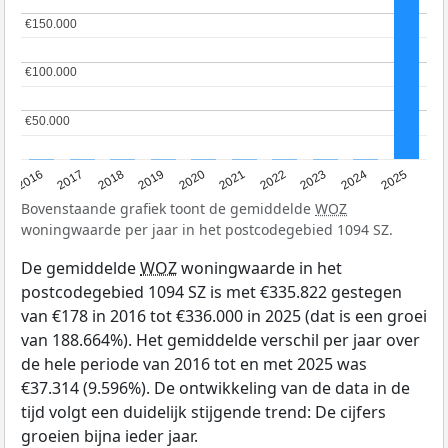
€150.000
€150.000
€100.000
€100.000
€50.000
€50.000
2016
2017
2018
2019
2020
2021
2022
2023
2024
2025
Bovenstaande grafiek toont de gemiddelde
WOZ
woningwaarde per jaar in het postcodegebied 1094 SZ.
De gemiddelde
WOZ
woningwaarde in het
postcodegebied 1094 SZ is met €335.822 gestegen
van €178 in 2016 tot €336.000 in 2025 (dat is een groei
van 188.664%). Het gemiddelde verschil per jaar over
de hele periode van 2016 tot en met 2025 was
€37.314 (9.596%). De ontwikkeling van de data in de
tijd volgt een duidelijk stijgende trend: De cijfers
groeien bijna ieder jaar.