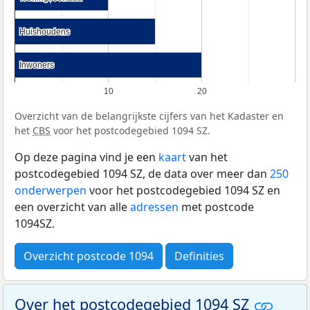
Huishoudens
Huishoudens
Inwoners
Inwoners
10
20
Overzicht van de belangrijkste cijfers van het Kadaster en
het
CBS
voor het postcodegebied 1094 SZ.
Op deze pagina vind je een
kaart
van het
postcodegebied 1094 SZ, de data over meer dan
250
onderwerpen
voor het postcodegebied 1094 SZ en
een overzicht van alle
adressen
met postcode
1094SZ.
Overzicht postcode 1094
Definities
Over het postcodegebied 1094 SZ