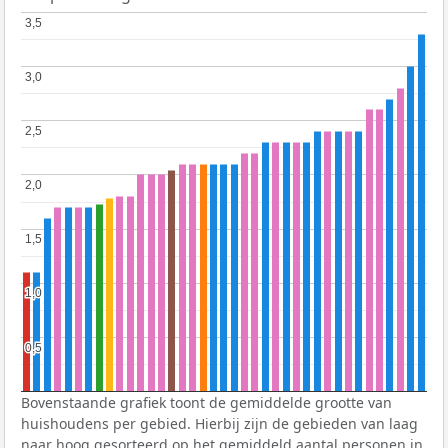
3,5
3,5
3,0
3,0
2,5
2,5
2,0
2,0
1,5
1,5
1,0
1,0
0,5
0,5
Bovenstaande grafiek toont de gemiddelde grootte van
huishoudens per gebied. Hierbij zijn de gebieden van laag
naar hoog gesorteerd op het gemiddeld aantal personen in