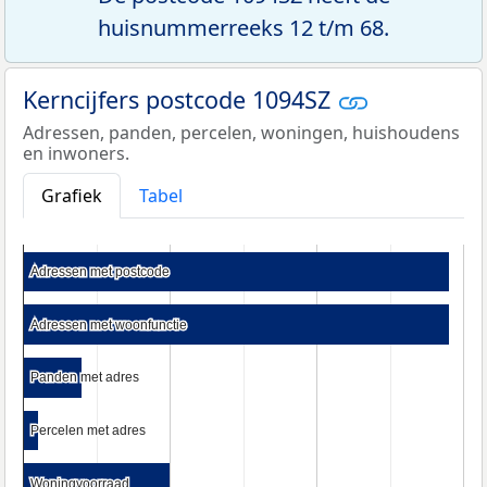
huisnummerreeks 12 t/m 68.
Kerncijfers postcode 1094SZ
Adressen, panden, percelen, woningen, huishoudens
en inwoners.
Grafiek
Tabel
Adressen met postcode
Adressen met postcode
Adressen met woonfunctie
Adressen met woonfunctie
Panden met adres
Panden met adres
Percelen met adres
Percelen met adres
Woningvoorraad
Woningvoorraad