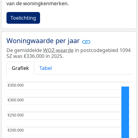
van de woningkenmerken.
Toelichting
Woningwaarde per jaar
De gemiddelde
WOZ-waarde
in postcodegebied 1094
SZ was €336.000 in 2025.
Grafiek
Tabel
€350.000
€350.000
€300.000
€300.000
€250.000
€250.000
€200.000
€200.000