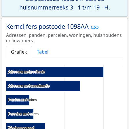
huisnummerreeks 3 - 1 t/m 19 - H.
Kerncijfers postcode 1098AA
Adressen, panden, percelen, woningen, huishoudens
en inwoners.
Grafiek
Tabel
Adressen met postcode
Adressen met postcode
Adressen met woonfunctie
Adressen met woonfunctie
Panden met adres
Panden met adres
Percelen met adres
Percelen met adres
Woningvoorraad
Woningvoorraad