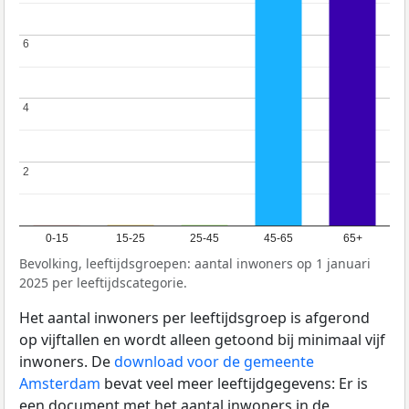
6
6
4
4
2
2
0-15
15-25
25-45
45-65
65+
Bevolking, leeftijdsgroepen: aantal inwoners op 1 januari
2025 per leeftijdscategorie.
Het aantal inwoners per leeftijdsgroep is afgerond
op vijftallen en wordt alleen getoond bij minimaal vijf
inwoners. De
download voor de gemeente
Amsterdam
bevat veel meer leeftijdgegevens: Er is
een document met het aantal inwoners in de