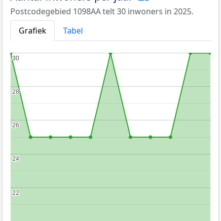
Postcodegebied 1098AA telt 30 inwoners in 2025.
Grafiek
Tabel
30
30
28
28
26
26
24
24
22
22