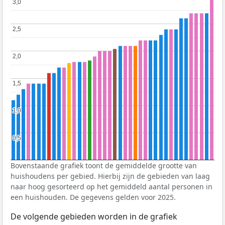
3,0
3,0
2,5
2,5
2,0
2,0
1,5
1,5
1,0
1,0
0,5
0,5
Bovenstaande grafiek toont de gemiddelde grootte van
huishoudens per gebied. Hierbij zijn de gebieden van laag
naar hoog gesorteerd op het gemiddeld aantal personen in
een huishouden. De gegevens gelden voor 2025.
De volgende gebieden worden in de grafiek