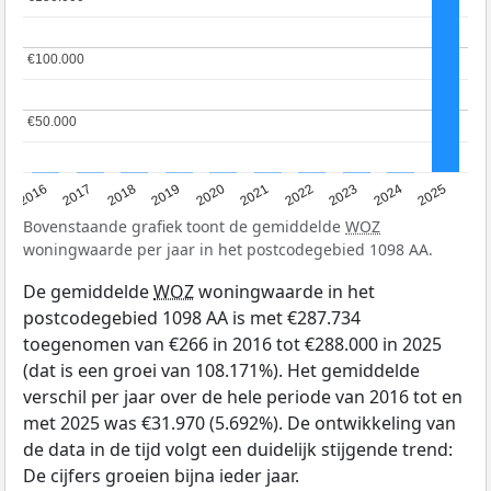
€100.000
€100.000
€50.000
€50.000
2016
2017
2018
2019
2020
2021
2022
2023
2024
2025
Bovenstaande grafiek toont de gemiddelde
WOZ
woningwaarde per jaar in het postcodegebied 1098 AA.
De gemiddelde
WOZ
woningwaarde in het
postcodegebied 1098 AA is met €287.734
toegenomen van €266 in 2016 tot €288.000 in 2025
(dat is een groei van 108.171%). Het gemiddelde
verschil per jaar over de hele periode van 2016 tot en
met 2025 was €31.970 (5.692%). De ontwikkeling van
de data in de tijd volgt een duidelijk stijgende trend:
De cijfers groeien bijna ieder jaar.