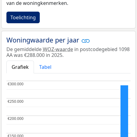
van de woningkenmerken.
Toelichting
Woningwaarde per jaar
De gemiddelde
WOZ-waarde
in postcodegebied 1098
AA was €288.000 in 2025.
Grafiek
Tabel
€300.000
€300.000
€250.000
€250.000
€200.000
€200.000
€150.000
€150.000