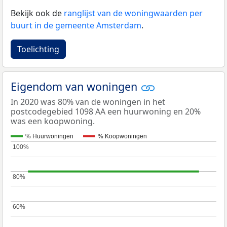
Bekijk ook de
ranglijst van de woningwaarden per
buurt in de gemeente Amsterdam
.
Toelichting
Eigendom van woningen
In 2020 was 80% van de woningen in het
postcodegebied 1098 AA een huurwoning en 20%
was een koopwoning.
% Huurwoningen
% Koopwoningen
100%
100%
80%
80%
60%
60%