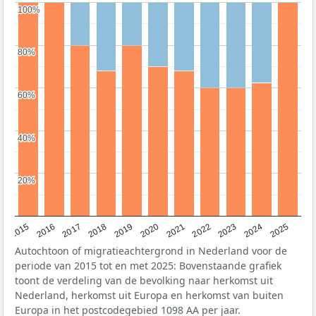
100%
100%
80%
80%
60%
60%
40%
40%
20%
20%
2019
2022
2017
2025
2020
2015
2023
2018
2021
2016
2024
Autochtoon of migratieachtergrond in Nederland voor de
periode van 2015 tot en met 2025: Bovenstaande grafiek
toont de verdeling van de bevolking naar herkomst uit
Nederland, herkomst uit Europa en herkomst van buiten
Europa in het postcodegebied 1098 AA per jaar.