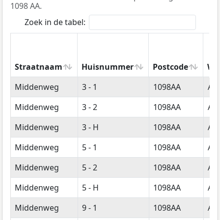
1098 AA.
Zoek in de tabel:
Straatnaam
Huisnummer
Postcode
Wo
Straatnaam
Huisnummer
Postcode
Wo
Middenweg
3 - 1
1098AA
Am
Middenweg
3 - 2
1098AA
Am
Middenweg
3 - H
1098AA
Am
Middenweg
5 - 1
1098AA
Am
Middenweg
5 - 2
1098AA
Am
Middenweg
5 - H
1098AA
Am
Middenweg
9 - 1
1098AA
Am