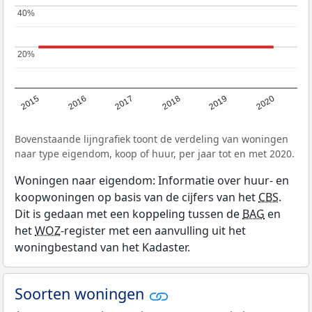
40%
40%
20%
20%
2015
2016
2017
2018
2019
2020
Bovenstaande lijngrafiek toont de verdeling van woningen
naar type eigendom, koop of huur, per jaar tot en met 2020.
Woningen naar eigendom: Informatie over huur- en
koopwoningen op basis van de cijfers van het
CBS
.
Dit is gedaan met een koppeling tussen de
BAG
en
het
WOZ
-register met een aanvulling uit het
woningbestand van het Kadaster.
Soorten woningen