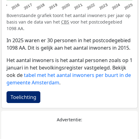
2015
2016
2017
2018
2019
2020
2021
2022
2023
2024
2025
Bovenstaande grafiek toont het aantal inwoners per jaar op
basis van de data van het
CBS
voor het postcodegebied
1098 AA.
In 2025 waren er 30 personen in het postcodegebied
1098 AA. Dit is gelijk aan het aantal inwoners in 2015.
Het aantal inwoners is het aantal personen zoals op 1
januari in het bevolkingsregister vastgelegd. Bekijk
ook de
tabel met het aantal inwoners per buurt in de
gemeente Amsterdam
.
Toelichting
Advertentie: