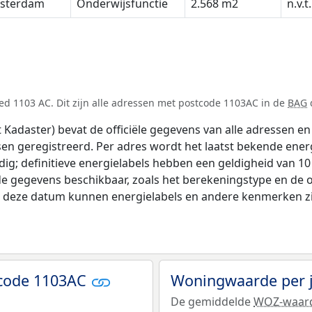
sterdam
Onderwijsfunctie
2.568 m2
n.v.t.
d 1103 AC. Dit zijn alle adressen met postcode 1103AC in de
BAG
d
adaster) bevat de officiële gegevens van alle adressen en 
tsen geregistreerd. Per adres wordt het laatst bekende ener
ldig; definitieve energielabels hebben een geldigheid van 1
de gegevens beschikbaar, zoals het berekeningstype en de
na deze datum kunnen energielabels en andere kenmerken zij
tcode 1103AC
Woningwaarde per 
De gemiddelde
WOZ-waar