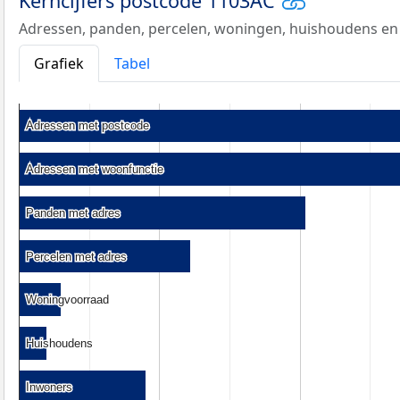
Kerncijfers postcode 1103AC
Adressen, panden, percelen, woningen, huishoudens en
Grafiek
Tabel
Adressen met postcode
Adressen met postcode
Adressen met woonfunctie
Adressen met woonfunctie
Panden met adres
Panden met adres
Percelen met adres
Percelen met adres
Woningvoorraad
Woningvoorraad
Huishoudens
Huishoudens
Inwoners
Inwoners