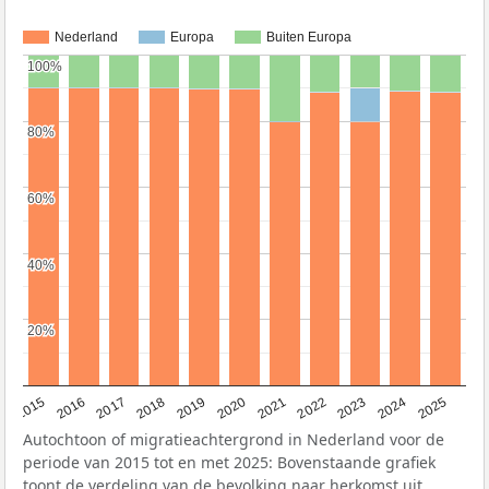
Nederland
Europa
Buiten Europa
100%
100%
80%
80%
60%
60%
40%
40%
20%
20%
2019
2022
2017
2025
2020
2015
2023
2018
2021
2016
2024
Autochtoon of migratieachtergrond in Nederland voor de
periode van 2015 tot en met 2025: Bovenstaande grafiek
toont de verdeling van de bevolking naar herkomst uit