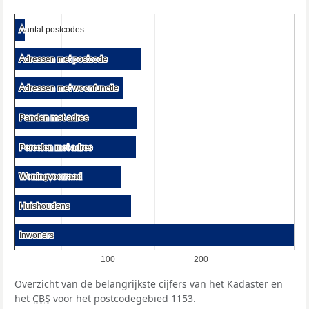
Aantal postcodes
Aantal postcodes
Adressen met postcode
Adressen met postcode
Adressen met woonfunctie
Adressen met woonfunctie
Panden met adres
Panden met adres
Percelen met adres
Percelen met adres
Woningvoorraad
Woningvoorraad
Huishoudens
Huishoudens
Inwoners
Inwoners
100
200
Overzicht van de belangrijkste cijfers van het Kadaster en
het
CBS
voor het postcodegebied 1153.