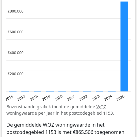
€800.000
€800.000
€600.000
€600.000
€400.000
€400.000
€200.000
€200.000
2016
2017
2018
2019
2020
2021
2022
2023
2024
2025
Bovenstaande grafiek toont de gemiddelde
WOZ
woningwaarde per jaar in het postcodegebied 1153.
De gemiddelde
WOZ
woningwaarde in het
postcodegebied 1153 is met €865.506 toegenomen