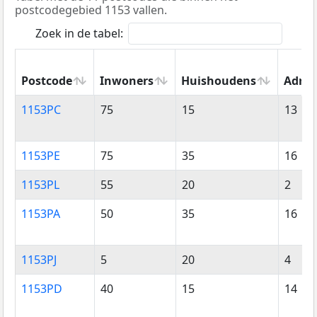
postcodegebied 1153 vallen.
Zoek in de tabel:
Postcode
Inwoners
Huishoudens
Adres
Postcode
Inwoners
Huishoudens
Adres
1153PC
75
15
13
1153PE
75
35
16
1153PL
55
20
2
1153PA
50
35
16
1153PJ
5
20
4
1153PD
40
15
14