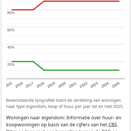
80%
80%
60%
60%
40%
40%
20%
20%
2019
2022
2025
2017
2020
2023
2015
2018
2021
2024
2016
Bovenstaande lijngrafiek toont de verdeling van woningen
naar type eigendom, koop of huur, per jaar tot en met 2025.
Woningen naar eigendom: Informatie over huur- en
koopwoningen op basis van de cijfers van het
CBS
.