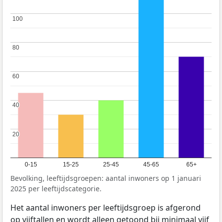
100
100
80
80
60
60
40
40
20
20
0-15
15-25
25-45
45-65
65+
Bevolking, leeftijdsgroepen: aantal inwoners op 1 januari
2025 per leeftijdscategorie.
Het aantal inwoners per leeftijdsgroep is afgerond
op vijftallen en wordt alleen getoond bij minimaal vijf