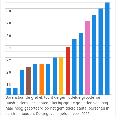
3,0
3,0
2,8
2,8
2,6
2,6
2,4
2,4
2,2
2,2
2,0
2,0
1,8
1,8
Bovenstaande grafiek toont de gemiddelde grootte van
huishoudens per gebied. Hierbij zijn de gebieden van laag
naar hoog gesorteerd op het gemiddeld aantal personen in
een huishouden. De gegevens gelden voor 2025.