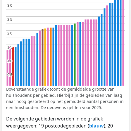
3,0
3,0
2,5
2,5
2,0
2,0
1,5
1,5
1,0
1,0
0,5
0,5
Bovenstaande grafiek toont de gemiddelde grootte van
huishoudens per gebied. Hierbij zijn de gebieden van laag
naar hoog gesorteerd op het gemiddeld aantal personen in
een huishouden. De gegevens gelden voor 2025.
De volgende gebieden worden in de grafiek
weergegeven: 19 postcodegebieden (
blauw
), 20