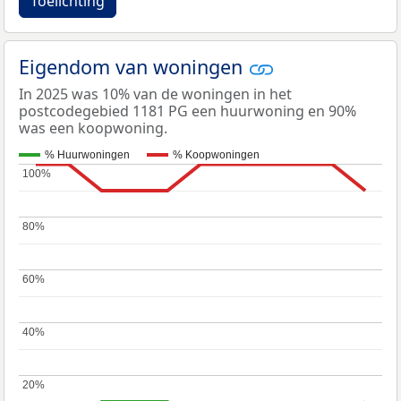
Toelichting
Eigendom van woningen
In 2025 was 10% van de woningen in het
postcodegebied 1181 PG een huurwoning en 90%
was een koopwoning.
% Huurwoningen
% Koopwoningen
100%
100%
80%
80%
60%
60%
40%
40%
20%
20%