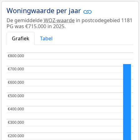
Woningwaarde per jaar
De gemiddelde
WOZ-waarde
in postcodegebied 1181
PG was €715.000 in 2025.
Grafiek
Tabel
€800.000
€800.000
€700.000
€700.000
€600.000
€600.000
€500.000
€500.000
€400.000
€400.000
€300.000
€300.000
€200.000
€200.000