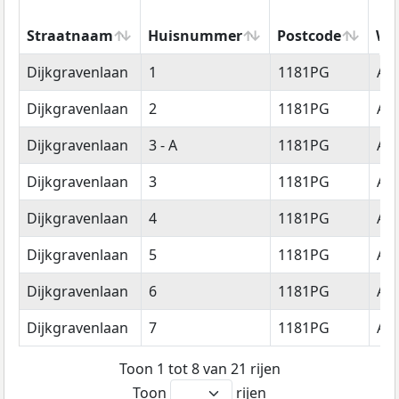
Straatnaam
Huisnummer
Postcode
Wo
Straatnaam
Huisnummer
Postcode
Wo
Dijkgravenlaan
1
1181PG
Am
Dijkgravenlaan
2
1181PG
Am
Dijkgravenlaan
3 - A
1181PG
Am
Dijkgravenlaan
3
1181PG
Am
Dijkgravenlaan
4
1181PG
Am
Dijkgravenlaan
5
1181PG
Am
Dijkgravenlaan
6
1181PG
Am
Dijkgravenlaan
7
1181PG
Am
Toon 1 tot 8 van 21 rijen
Toon
rijen