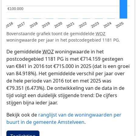
€100.000
€100.000
2016
2017
2018
2019
2020
2021
2022
2023
2024
2025
Bovenstaande grafiek toont de gemiddelde
WOZ
woningwaarde per jaar in het postcodegebied 1181 PG.
De gemiddelde
WOZ
woningwaarde in het
postcodegebied 1181 PG is met €714.159 gestegen
van €841 in 2016 tot €715.000 in 2025 (dat is een groei
van 84.918%). Het gemiddelde verschil per jaar over
de hele periode van 2016 tot en met 2025 was
€79.351 (6.473%). De ontwikkeling van de data in de
tijd volgt een duidelijk stijgende trend: De cijfers
stijgen bijna ieder jaar.
Bekijk ook de
ranglijst van de woningwaarden per
buurt in de gemeente Amstelveen
.