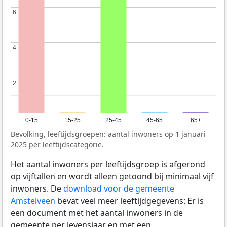
6
6
4
4
2
2
0-15
15-25
25-45
45-65
65+
Bevolking, leeftijdsgroepen: aantal inwoners op 1 januari
2025 per leeftijdscategorie.
Het aantal inwoners per leeftijdsgroep is afgerond
op vijftallen en wordt alleen getoond bij minimaal vijf
inwoners. De
download voor de gemeente
Amstelveen
bevat veel meer leeftijdgegevens: Er is
een document met het aantal inwoners in de
gemeente per levensjaar en met een