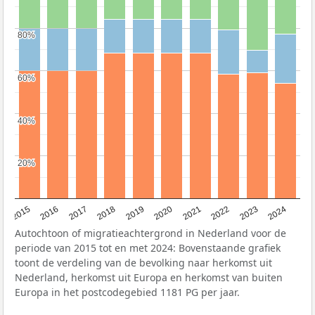
80%
80%
60%
60%
40%
40%
20%
20%
2015
2016
2017
2018
2019
2020
2021
2022
2023
2024
Autochtoon of migratieachtergrond in Nederland voor de
periode van 2015 tot en met 2024: Bovenstaande grafiek
toont de verdeling van de bevolking naar herkomst uit
Nederland, herkomst uit Europa en herkomst van buiten
Europa in het postcodegebied 1181 PG per jaar.