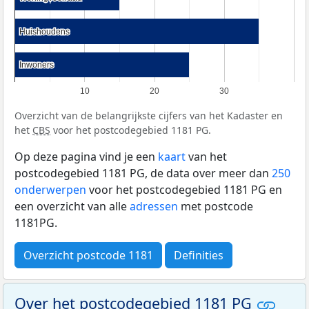
Huishoudens
Huishoudens
Inwoners
Inwoners
10
20
30
Overzicht van de belangrijkste cijfers van het Kadaster en
het
CBS
voor het postcodegebied 1181 PG.
Op deze pagina vind je een
kaart
van het
postcodegebied 1181 PG, de data over meer dan
250
onderwerpen
voor het postcodegebied 1181 PG en
een overzicht van alle
adressen
met postcode
1181PG.
Overzicht postcode 1181
Definities
Over het postcodegebied 1181 PG