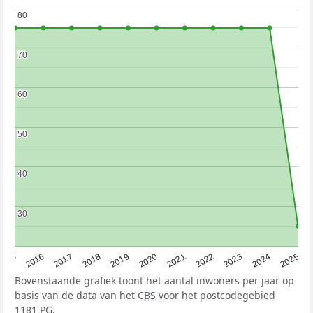
80
80
70
70
60
60
50
50
40
40
30
30
2015
2016
2017
2018
2019
2020
2021
2022
2023
2024
2025
Bovenstaande grafiek toont het aantal inwoners per jaar op
basis van de data van het
CBS
voor het postcodegebied
1181 PG.