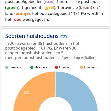
postcode5gebieden (
roze
), 1 numerieke postcode
(
groen
), 1 gemeente (
geel
), 1 provincie (
bruin
) en 1
land (
oranje
). Het postcodegebied 1181 PG wordt in
het
rood
weergegeven.
Soorten huishoudens
In 2025 waren er 35 huishoudens in het
postcodegebied 1181 PG. Er waren 30
eenpersoonshuishoudens en 5
meerpersoonshuishoudens
.
(afgerond op vijftallen)
Eenperso…
Meerpers…
Huishoud…
Huishoud…
30%