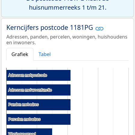
huisnummerreeks 1 t/m 21.
Kerncijfers postcode 1181PG
Adressen, panden, percelen, woningen, huishoudens
en inwoners.
Grafiek
Tabel
Adressen met postcode
Adressen met postcode
Adressen met woonfunctie
Adressen met woonfunctie
Panden met adres
Panden met adres
Percelen met adres
Percelen met adres
Woningvoorraad
Woningvoorraad