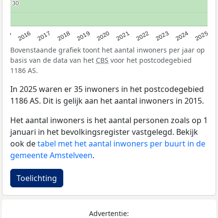
30
30
2015
2016
2017
2018
2019
2020
2021
2022
2023
2024
2025
Bovenstaande grafiek toont het aantal inwoners per jaar op
basis van de data van het
CBS
voor het postcodegebied
1186 AS.
In 2025 waren er 35 inwoners in het postcodegebied
1186 AS. Dit is gelijk aan het aantal inwoners in 2015.
Het aantal inwoners is het aantal personen zoals op 1
januari in het bevolkingsregister vastgelegd. Bekijk
ook de
tabel met het aantal inwoners per buurt in de
gemeente Amstelveen
.
Toelichting
Advertentie: