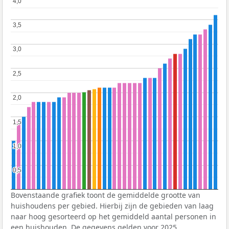
4,0
4,0
3,5
3,5
3,0
3,0
2,5
2,5
2,0
2,0
1,5
1,5
1,0
1,0
0,5
0,5
Bovenstaande grafiek toont de gemiddelde grootte van
huishoudens per gebied. Hierbij zijn de gebieden van laag
naar hoog gesorteerd op het gemiddeld aantal personen in
een huishouden. De gegevens gelden voor 2025.