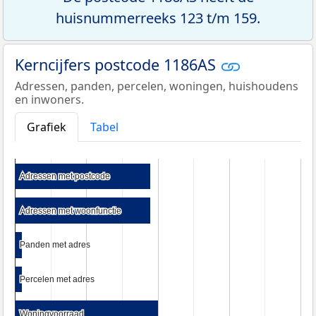
huisnummerreeks 123 t/m 159.
Kerncijfers postcode 1186AS
Adressen, panden, percelen, woningen, huishoudens
en inwoners.
Grafiek
Tabel
Adressen met postcode
Adressen met postcode
Adressen met woonfunctie
Adressen met woonfunctie
Panden met adres
Panden met adres
Percelen met adres
Percelen met adres
Woningvoorraad
Woningvoorraad