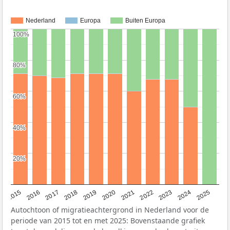
Nederland
Europa
Buiten Europa
100%
100%
80%
80%
60%
60%
40%
40%
20%
20%
2019
2022
2017
2025
2020
2015
2023
2018
2021
2016
2024
Autochtoon of migratieachtergrond in Nederland voor de
periode van 2015 tot en met 2025: Bovenstaande grafiek