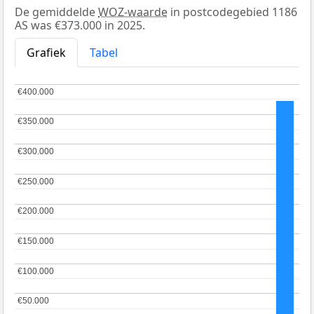
De gemiddelde
WOZ-waarde
in postcodegebied 1186
AS was €373.000 in 2025.
Grafiek
Tabel
€400.000
€400.000
€350.000
€350.000
€300.000
€300.000
€250.000
€250.000
€200.000
€200.000
€150.000
€150.000
€100.000
€100.000
€50.000
€50.000