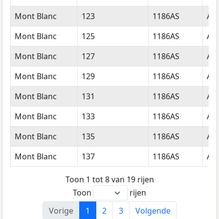
Straatnaam
Huisnummer
Postcode
Wo
Mont Blanc
123
1186AS
Am
Mont Blanc
125
1186AS
Am
Mont Blanc
127
1186AS
Am
Mont Blanc
129
1186AS
Am
Mont Blanc
131
1186AS
Am
Mont Blanc
133
1186AS
Am
Mont Blanc
135
1186AS
Am
Mont Blanc
137
1186AS
Am
Toon 1 tot 8 van 19 rijen
Toon
rijen
Vorige
1
2
3
Volgende