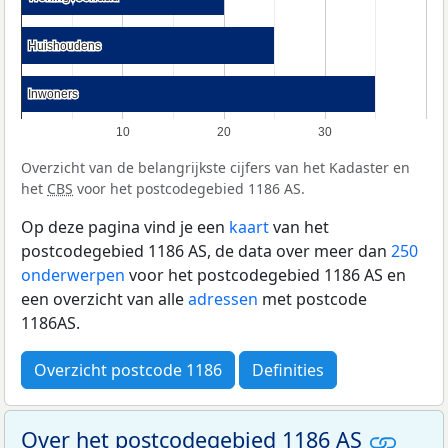
Huishoudens
Huishoudens
Inwoners
Inwoners
10
20
30
Overzicht van de belangrijkste cijfers van het Kadaster en
het
CBS
voor het postcodegebied 1186 AS.
Op deze pagina vind je een
kaart
van het
postcodegebied 1186 AS, de data over meer dan
250
onderwerpen
voor het postcodegebied 1186 AS en
een overzicht van alle
adressen
met postcode
1186AS.
Overzicht postcode 1186
Definities
Over het postcodegebied 1186 AS