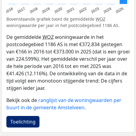
2016
2017
2018
2019
2020
2021
2022
2023
2024
2025
Bovenstaande grafiek toont de gemiddelde
WOZ
woningwaarde per jaar in het postcodegebied 1186 AS.
De gemiddelde
WOZ
woningwaarde in het
postcodegebied 1186 AS is met €372.834 gestegen
van €166 in 2016 tot €373.000 in 2025 (dat is een groei
van 224.599%). Het gemiddelde verschil per jaar over
de hele periode van 2016 tot en met 2025 was
€41.426 (12.116%). De ontwikkeling van de data in de
tijd volgt een monotoon stijgende trend: De cijfers
stijgen ieder jaar.
Bekijk ook de
ranglijst van de woningwaarden per
buurt in de gemeente Amstelveen
.
Toelichting