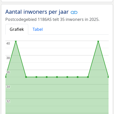
Aantal inwoners per jaar
Postcodegebied 1186AS telt 35 inwoners in 2025.
Grafiek
Tabel
40
40
38
38
36
36
34
34
32
32