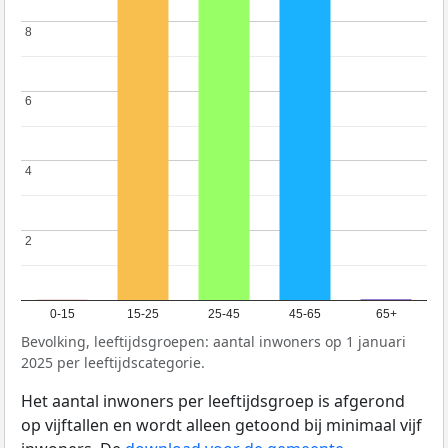
8
8
6
6
4
4
2
2
0-15
15-25
25-45
45-65
65+
Bevolking, leeftijdsgroepen: aantal inwoners op 1 januari
2025 per leeftijdscategorie.
Het aantal inwoners per leeftijdsgroep is afgerond
op vijftallen en wordt alleen getoond bij minimaal vijf