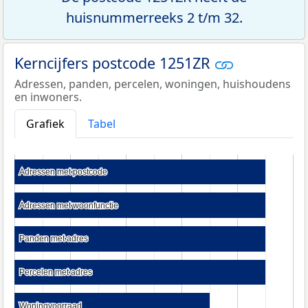
huisnummerreeks 2 t/m 32.
Kerncijfers postcode 1251ZR
Adressen, panden, percelen, woningen, huishoudens
en inwoners.
Grafiek
Tabel
Adressen met postcode
Adressen met postcode
Adressen met woonfunctie
Adressen met woonfunctie
Panden met adres
Panden met adres
Percelen met adres
Percelen met adres
Woningvoorraad
Woningvoorraad