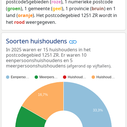
postcode5gebieden (
roze
), 1 numerieke postcode
(
groen
), 1 gemeente (
geel
), 1 provincie (
bruin
) en 1
land (
oranje
). Het postcodegebied 1251 ZR wordt in
het
rood
weergegeven.
Soorten huishoudens
In 2025 waren er 15 huishoudens in het
postcodegebied 1251 ZR. Er waren 10
eenpersoonshuishoudens en 5
meerpersoonshuishoudens
.
(afgerond op vijftallen)
Eenperso…
Meerpers…
Huishoud…
Huishoud…
16,7%
33,3%