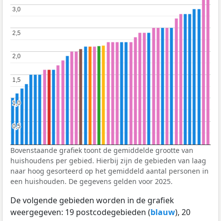
3,0
3,0
2,5
2,5
2,0
2,0
1,5
1,5
1,0
1,0
0,5
0,5
Bovenstaande grafiek toont de gemiddelde grootte van
huishoudens per gebied. Hierbij zijn de gebieden van laag
naar hoog gesorteerd op het gemiddeld aantal personen in
een huishouden. De gegevens gelden voor 2025.
De volgende gebieden worden in de grafiek
weergegeven: 19 postcodegebieden (
blauw
), 20