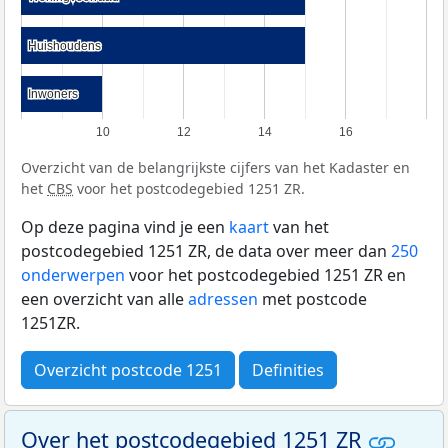
Huishoudens
Huishoudens
Inwoners
Inwoners
10
12
14
16
Overzicht van de belangrijkste cijfers van het Kadaster en
het
CBS
voor het postcodegebied 1251 ZR.
Op deze pagina vind je een
kaart
van het
postcodegebied 1251 ZR, de data over meer dan
250
onderwerpen
voor het postcodegebied 1251 ZR en
een overzicht van alle
adressen
met postcode
1251ZR.
Overzicht postcode 1251
Definities
Over het postcodegebied 1251 ZR