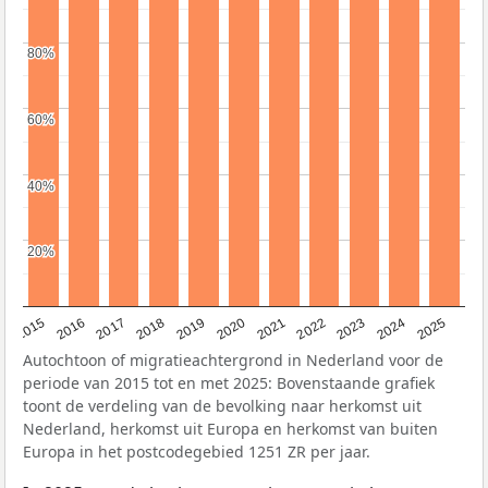
80%
80%
60%
60%
40%
40%
20%
20%
2019
2022
2017
2025
2020
2015
2023
2018
2021
2016
2024
Autochtoon of migratieachtergrond in Nederland voor de
periode van 2015 tot en met 2025: Bovenstaande grafiek
toont de verdeling van de bevolking naar herkomst uit
Nederland, herkomst uit Europa en herkomst van buiten
Europa in het postcodegebied 1251 ZR per jaar.