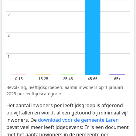
3
3
2
2
1
1
0-15
15-25
25-45
45-65
65+
Bevolking, leeftijdsgroepen: aantal inwoners op 1 januari
2025 per leeftijdscategorie.
Het aantal inwoners per leeftijdsgroep is afgerond
op vijftallen en wordt alleen getoond bij minimaal vijf
inwoners. De
download voor de gemeente Laren
bevat veel meer leeftijdgegevens: Er is een document
met het aantal inwoners in de gemeente per