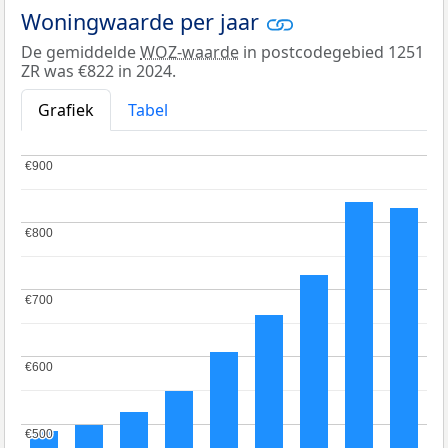
Woningwaarde per jaar
De gemiddelde
WOZ-waarde
in postcodegebied 1251
ZR was €822 in 2024.
Grafiek
Tabel
€900
€900
€800
€800
€700
€700
€600
€600
€500
€500