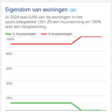
Eigendom van woningen
In 2024 was 0,0% van de woningen in het
postcodegebied 1251 ZR een huurwoning en 100%
was een koopwoning.
% Huurwoningen
% Koopwoningen
100%
100%
80%
80%
60%
60%
40%
40%
20%
20%