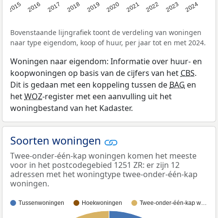
2015
2016
2017
2018
2019
2020
2021
2022
2023
2024
Bovenstaande lijngrafiek toont de verdeling van woningen
naar type eigendom, koop of huur, per jaar tot en met 2024.
Woningen naar eigendom: Informatie over huur- en
koopwoningen op basis van de cijfers van het
CBS
.
Dit is gedaan met een koppeling tussen de
BAG
en
het
WOZ
-register met een aanvulling uit het
woningbestand van het Kadaster.
Soorten woningen
Twee-onder-één-kap woningen komen het meeste
voor in het postcodegebied 1251 ZR: er zijn 12
adressen met het woningtype twee-onder-één-kap
woningen.
Tussenwoningen
Hoekwoningen
Twee-onder-één-kap w…