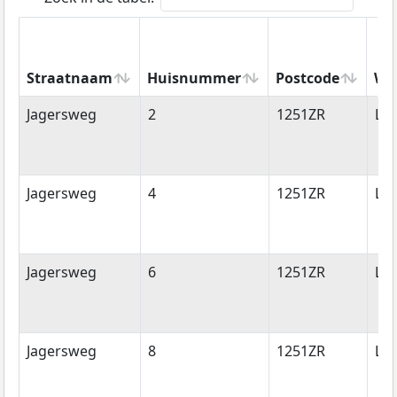
Straatnaam
Huisnummer
Postcode
Wo
Straatnaam
Huisnummer
Postcode
Wo
Jagersweg
2
1251ZR
La
Jagersweg
4
1251ZR
La
Jagersweg
6
1251ZR
La
Jagersweg
8
1251ZR
La