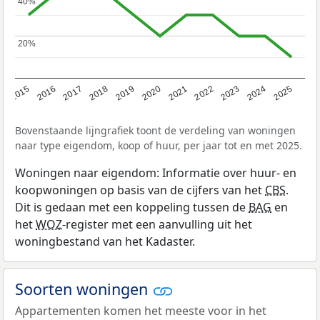
40%
40%
20%
20%
2019
2022
2025
2017
2020
2023
2015
2018
2021
2024
2016
Bovenstaande lijngrafiek toont de verdeling van woningen
naar type eigendom, koop of huur, per jaar tot en met 2025.
Woningen naar eigendom: Informatie over huur- en
koopwoningen op basis van de cijfers van het
CBS
.
Dit is gedaan met een koppeling tussen de
BAG
en
het
WOZ
-register met een aanvulling uit het
woningbestand van het Kadaster.
Soorten woningen
Appartementen komen het meeste voor in het