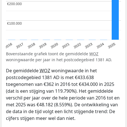
€200.000
€200.000
€100.000
€100.000
2016
2017
2018
2019
2020
2021
2022
2023
2024
2025
Bovenstaande grafiek toont de gemiddelde
WOZ
woningwaarde per jaar in het postcodegebied 1381 AD.
De gemiddelde
WOZ
woningwaarde in het
postcodegebied 1381 AD is met €433.638
toegenomen van €362 in 2016 tot €434.000 in 2025
(dat is een stijging van 119.790%). Het gemiddelde
verschil per jaar over de hele periode van 2016 tot en
met 2025 was €48.182 (8.559%). De ontwikkeling van
de data in de tijd volgt een licht stijgende trend: De
cijfers stijgen meer wel dan niet.