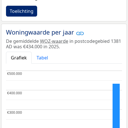
Toelichting
Woningwaarde per jaar
De gemiddelde
WOZ-waarde
in postcodegebied 1381
AD was €434.000 in 2025.
Grafiek
Tabel
€500.000
€500.000
€400.000
€400.000
€300.000
€300.000