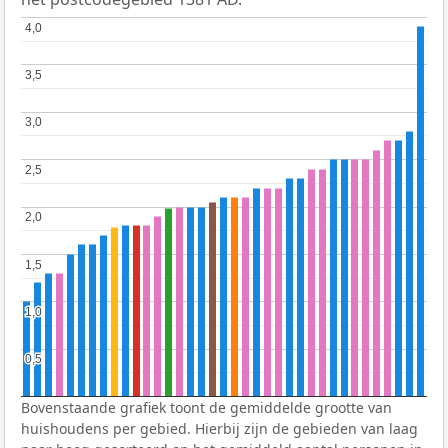
4,0
4,0
3,5
3,5
3,0
3,0
2,5
2,5
2,0
2,0
1,5
1,5
1,0
1,0
0,5
0,5
Bovenstaande grafiek toont de gemiddelde grootte van
huishoudens per gebied. Hierbij zijn de gebieden van laag