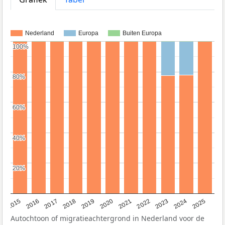
Nederland
Europa
Buiten Europa
100%
100%
80%
80%
60%
60%
40%
40%
20%
20%
2019
2022
2017
2025
2020
2015
2023
2018
2021
2016
2024
Autochtoon of migratieachtergrond in Nederland voor de