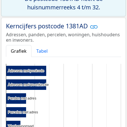
huisnummerreeks 4 t/m 32.
Kerncijfers postcode 1381AD
Adressen, panden, percelen, woningen, huishoudens
en inwoners.
Grafiek
Tabel
Adressen met postcode
Adressen met postcode
Adressen met woonfunctie
Adressen met woonfunctie
Panden met adres
Panden met adres
Percelen met adres
Percelen met adres
Woningvoorraad
Woningvoorraad