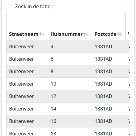
Zoek in de tabel:
Straatnaam
Huisnummer
Postcode
Wo
Straatnaam
Huisnummer
Postcode
Wo
Buitenveer
4
1381AD
We
Buitenveer
6
1381AD
We
Buitenveer
8
1381AD
We
Buitenveer
10
1381AD
We
Buitenveer
12
1381AD
We
Buitenveer
14
1381AD
We
Buitenveer
16
1381AD
We
Buitenveer
18
1381AD
We