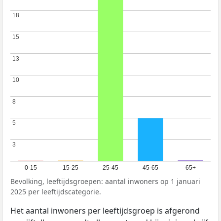
18
18
15
15
13
13
10
10
8
8
5
5
3
3
0-15
15-25
25-45
45-65
65+
Bevolking, leeftijdsgroepen: aantal inwoners op 1 januari
2025 per leeftijdscategorie.
Het aantal inwoners per leeftijdsgroep is afgerond