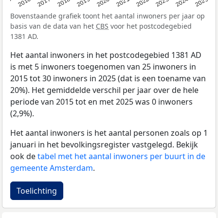
2015
2016
2017
2018
2019
2020
2021
2022
2023
2024
2025
Bovenstaande grafiek toont het aantal inwoners per jaar op
basis van de data van het
CBS
voor het postcodegebied
1381 AD.
Het aantal inwoners in het postcodegebied 1381 AD
is met 5 inwoners toegenomen van 25 inwoners in
2015 tot 30 inwoners in 2025 (dat is een toename van
20%). Het gemiddelde verschil per jaar over de hele
periode van 2015 tot en met 2025 was 0 inwoners
(2,9%).
Het aantal inwoners is het aantal personen zoals op 1
januari in het bevolkingsregister vastgelegd. Bekijk
ook de
tabel met het aantal inwoners per buurt in de
gemeente Amsterdam
.
Toelichting