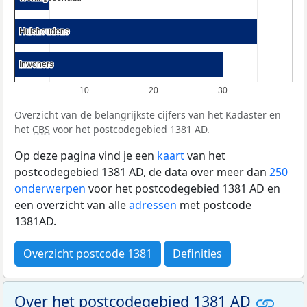
Huishoudens
Huishoudens
Inwoners
Inwoners
10
20
30
Overzicht van de belangrijkste cijfers van het Kadaster en
het
CBS
voor het postcodegebied 1381 AD.
Op deze pagina vind je een
kaart
van het
postcodegebied 1381 AD, de data over meer dan
250
onderwerpen
voor het postcodegebied 1381 AD en
een overzicht van alle
adressen
met postcode
1381AD.
Overzicht postcode 1381
Definities
Over het postcodegebied 1381 AD