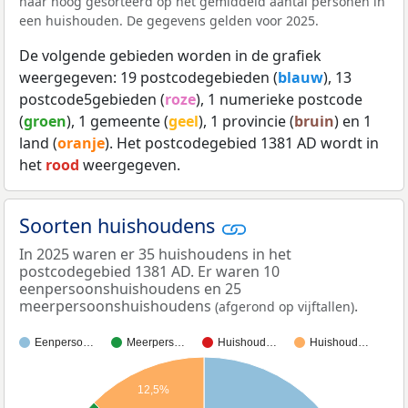
naar hoog gesorteerd op het gemiddeld aantal personen in
een huishouden. De gegevens gelden voor 2025.
De volgende gebieden worden in de grafiek
weergegeven: 19 postcodegebieden (
blauw
), 13
postcode5gebieden (
roze
), 1 numerieke postcode
(
groen
), 1 gemeente (
geel
), 1 provincie (
bruin
) en 1
land (
oranje
). Het postcodegebied 1381 AD wordt in
het
rood
weergegeven.
Soorten huishoudens
In 2025 waren er 35 huishoudens in het
postcodegebied 1381 AD. Er waren 10
eenpersoonshuishoudens en 25
meerpersoonshuishoudens
.
(afgerond op vijftallen)
Eenperso…
Meerpers…
Huishoud…
Huishoud…
12,5%