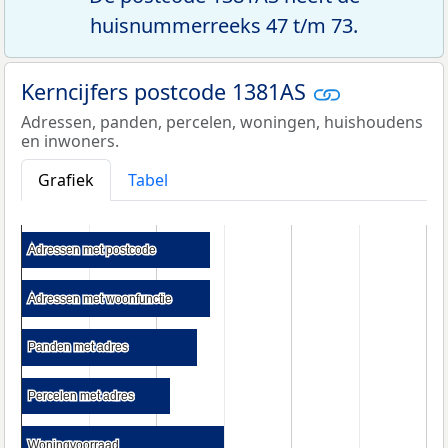
huisnummerreeks 47 t/m 73.
Kerncijfers postcode 1381AS
Adressen, panden, percelen, woningen, huishoudens
en inwoners.
Grafiek
Tabel
Adressen met postcode
Adressen met postcode
Adressen met woonfunctie
Adressen met woonfunctie
Panden met adres
Panden met adres
Percelen met adres
Percelen met adres
Woningvoorraad
Woningvoorraad