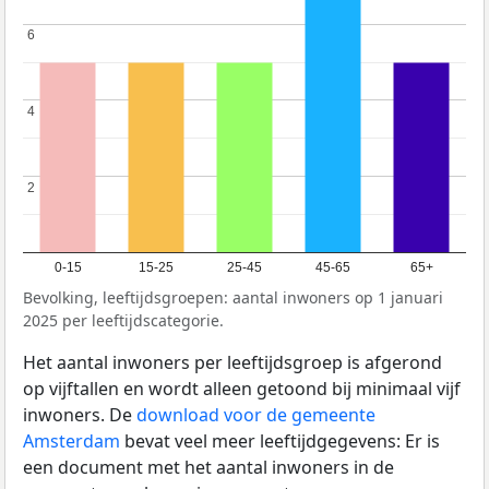
6
6
4
4
2
2
0-15
15-25
25-45
45-65
65+
Bevolking, leeftijdsgroepen: aantal inwoners op 1 januari
2025 per leeftijdscategorie.
Het aantal inwoners per leeftijdsgroep is afgerond
op vijftallen en wordt alleen getoond bij minimaal vijf
inwoners. De
download voor de gemeente
Amsterdam
bevat veel meer leeftijdgegevens: Er is
een document met het aantal inwoners in de