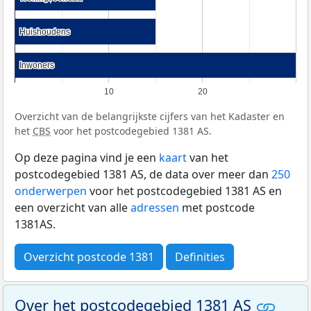
Huishoudens
Huishoudens
Inwoners
Inwoners
10
20
Overzicht van de belangrijkste cijfers van het Kadaster en
het
CBS
voor het postcodegebied 1381 AS.
Op deze pagina vind je een
kaart
van het
postcodegebied 1381 AS, de data over meer dan
250
onderwerpen
voor het postcodegebied 1381 AS en
een overzicht van alle
adressen
met postcode
1381AS.
Overzicht postcode 1381
Definities
Over het postcodegebied 1381 AS