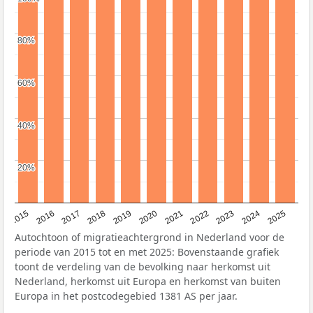
80%
80%
60%
60%
40%
40%
20%
20%
2019
2022
2017
2025
2020
2015
2023
2018
2021
2016
2024
Autochtoon of migratieachtergrond in Nederland voor de
periode van 2015 tot en met 2025: Bovenstaande grafiek
toont de verdeling van de bevolking naar herkomst uit
Nederland, herkomst uit Europa en herkomst van buiten
Europa in het postcodegebied 1381 AS per jaar.