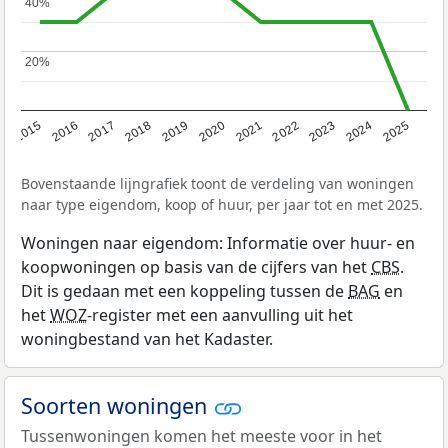
40%
40%
20%
20%
2019
2022
2025
2017
2020
2023
2015
2018
2021
2024
2016
Bovenstaande lijngrafiek toont de verdeling van woningen
naar type eigendom, koop of huur, per jaar tot en met 2025.
Woningen naar eigendom: Informatie over huur- en
koopwoningen op basis van de cijfers van het
CBS
.
Dit is gedaan met een koppeling tussen de
BAG
en
het
WOZ
-register met een aanvulling uit het
woningbestand van het Kadaster.
Soorten woningen
Tussenwoningen komen het meeste voor in het