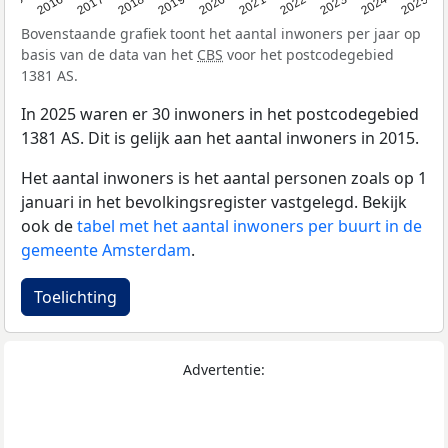
2015
2016
2017
2018
2019
2020
2021
2022
2023
2024
2025
Bovenstaande grafiek toont het aantal inwoners per jaar op
basis van de data van het
CBS
voor het postcodegebied
1381 AS.
In 2025 waren er 30 inwoners in het postcodegebied
1381 AS. Dit is gelijk aan het aantal inwoners in 2015.
Het aantal inwoners is het aantal personen zoals op 1
januari in het bevolkingsregister vastgelegd. Bekijk
ook de
tabel met het aantal inwoners per buurt in de
gemeente Amsterdam
.
Toelichting
Advertentie: