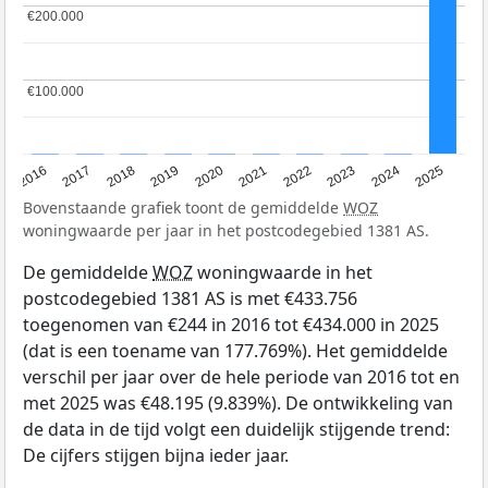
€200.000
€200.000
€100.000
€100.000
2016
2017
2018
2019
2020
2021
2022
2023
2024
2025
Bovenstaande grafiek toont de gemiddelde
WOZ
woningwaarde per jaar in het postcodegebied 1381 AS.
De gemiddelde
WOZ
woningwaarde in het
postcodegebied 1381 AS is met €433.756
toegenomen van €244 in 2016 tot €434.000 in 2025
(dat is een toename van 177.769%). Het gemiddelde
verschil per jaar over de hele periode van 2016 tot en
met 2025 was €48.195 (9.839%). De ontwikkeling van
de data in de tijd volgt een duidelijk stijgende trend:
De cijfers stijgen bijna ieder jaar.