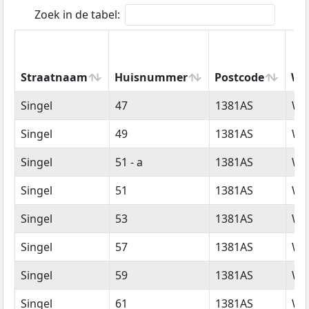
Zoek in de tabel:
Straatnaam
Huisnummer
Postcode
Wo
Straatnaam
Huisnummer
Postcode
Wo
Singel
47
1381AS
We
Singel
49
1381AS
We
Singel
51 - a
1381AS
We
Singel
51
1381AS
We
Singel
53
1381AS
We
Singel
57
1381AS
We
Singel
59
1381AS
We
Singel
61
1381AS
We