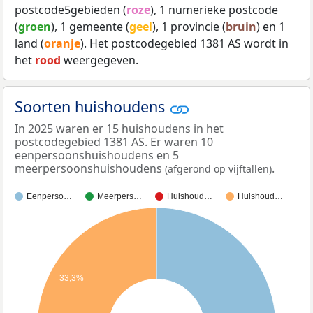
postcode5gebieden (
roze
), 1 numerieke postcode
(
groen
), 1 gemeente (
geel
), 1 provincie (
bruin
) en 1
land (
oranje
). Het postcodegebied 1381 AS wordt in
het
rood
weergegeven.
Soorten huishoudens
In 2025 waren er 15 huishoudens in het
postcodegebied 1381 AS. Er waren 10
eenpersoonshuishoudens en 5
meerpersoonshuishoudens
.
(afgerond op vijftallen)
Eenperso…
Meerpers…
Huishoud…
Huishoud…
33,3%