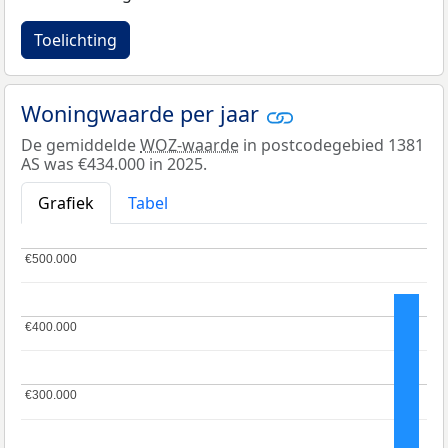
Toelichting
Woningwaarde per jaar
De gemiddelde
WOZ-waarde
in postcodegebied 1381
AS was €434.000 in 2025.
Grafiek
Tabel
€500.000
€500.000
€400.000
€400.000
€300.000
€300.000