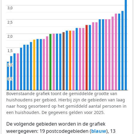
3,0
3,0
2,5
2,5
2,0
2,0
1,5
1,5
1,0
1,0
0,5
0,5
Bovenstaande grafiek toont de gemiddelde grootte van
huishoudens per gebied. Hierbij zijn de gebieden van laag
naar hoog gesorteerd op het gemiddeld aantal personen in
een huishouden. De gegevens gelden voor 2025.
De volgende gebieden worden in de grafiek
weergegeven: 19 postcodegebieden (
blauw
), 13