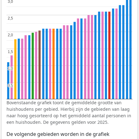
3,0
3,0
2,5
2,5
2,0
2,0
1,5
1,5
1,0
1,0
0,5
0,5
Bovenstaande grafiek toont de gemiddelde grootte van
huishoudens per gebied. Hierbij zijn de gebieden van laag
naar hoog gesorteerd op het gemiddeld aantal personen in
een huishouden. De gegevens gelden voor 2025.
De volgende gebieden worden in de grafiek