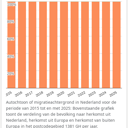
100%
100%
80%
80%
60%
60%
40%
40%
20%
20%
2019
2022
2017
2025
2020
2015
2023
2018
2021
2016
2024
Autochtoon of migratieachtergrond in Nederland voor de
periode van 2015 tot en met 2025: Bovenstaande grafiek
toont de verdeling van de bevolking naar herkomst uit
Nederland, herkomst uit Europa en herkomst van buiten
Europa in het postcodegebied 1381 GH per jaar.