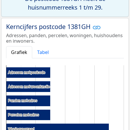
huisnummerreeks 1 t/m 29.
Kerncijfers postcode 1381GH
Adressen, panden, percelen, woningen, huishoudens
en inwoners.
Grafiek
Tabel
Adressen met postcode
Adressen met postcode
Adressen met woonfunctie
Adressen met woonfunctie
Panden met adres
Panden met adres
Percelen met adres
Percelen met adres
Woningvoorraad
Woningvoorraad