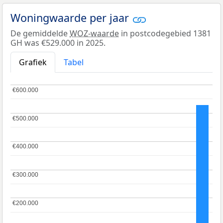
Woningwaarde per jaar
De gemiddelde
WOZ-waarde
in postcodegebied 1381
GH was €529.000 in 2025.
Grafiek
Tabel
€600.000
€600.000
€500.000
€500.000
€400.000
€400.000
€300.000
€300.000
€200.000
€200.000