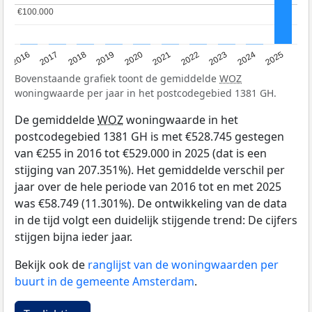
€100.000
€100.000
2016
2017
2018
2019
2020
2021
2022
2023
2024
2025
Bovenstaande grafiek toont de gemiddelde
WOZ
woningwaarde per jaar in het postcodegebied 1381 GH.
De gemiddelde
WOZ
woningwaarde in het
postcodegebied 1381 GH is met €528.745 gestegen
van €255 in 2016 tot €529.000 in 2025 (dat is een
stijging van 207.351%). Het gemiddelde verschil per
jaar over de hele periode van 2016 tot en met 2025
was €58.749 (11.301%). De ontwikkeling van de data
in de tijd volgt een duidelijk stijgende trend: De cijfers
stijgen bijna ieder jaar.
Bekijk ook de
ranglijst van de woningwaarden per
buurt in de gemeente Amsterdam
.