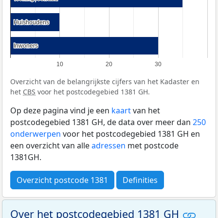
Huishoudens
Huishoudens
Inwoners
Inwoners
10
20
30
Overzicht van de belangrijkste cijfers van het Kadaster en
het
CBS
voor het postcodegebied 1381 GH.
Op deze pagina vind je een
kaart
van het
postcodegebied 1381 GH, de data over meer dan
250
onderwerpen
voor het postcodegebied 1381 GH en
een overzicht van alle
adressen
met postcode
1381GH.
Overzicht postcode 1381
Definities
Over het postcodegebied 1381 GH