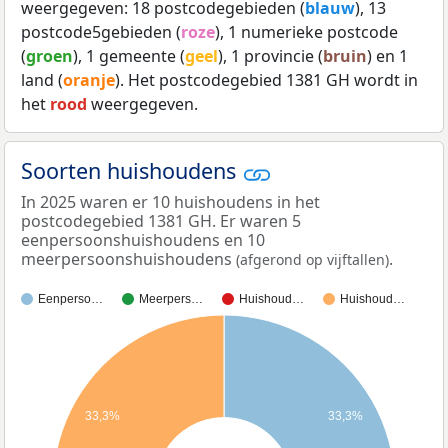
weergegeven: 18 postcodegebieden (
blauw
), 13
postcode5gebieden (
roze
), 1 numerieke postcode
(
groen
), 1 gemeente (
geel
), 1 provincie (
bruin
) en 1
land (
oranje
). Het postcodegebied 1381 GH wordt in
het
rood
weergegeven.
Soorten huishoudens
In 2025 waren er 10 huishoudens in het
postcodegebied 1381 GH. Er waren 5
eenpersoonshuishoudens en 10
meerpersoonshuishoudens
.
(afgerond op vijftallen)
Eenperso…
Meerpers…
Huishoud…
Huishoud…
33,3%
33,3%