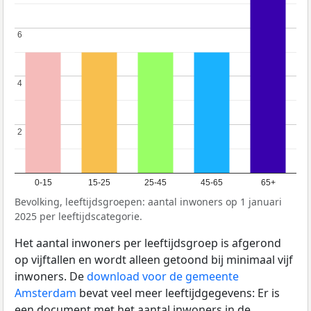
6
6
4
4
2
2
0-15
15-25
25-45
45-65
65+
Bevolking, leeftijdsgroepen: aantal inwoners op 1 januari
2025 per leeftijdscategorie.
Het aantal inwoners per leeftijdsgroep is afgerond
op vijftallen en wordt alleen getoond bij minimaal vijf
inwoners. De
download voor de gemeente
Amsterdam
bevat veel meer leeftijdgegevens: Er is
een document met het aantal inwoners in de