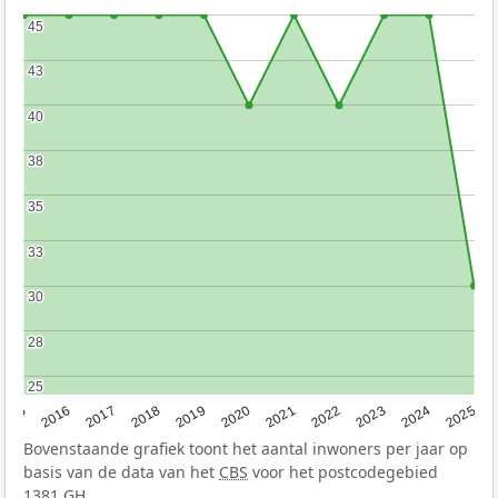
45
45
43
43
40
40
38
38
35
35
33
33
30
30
28
28
25
25
2015
2016
2017
2018
2019
2020
2021
2022
2023
2024
2025
Bovenstaande grafiek toont het aantal inwoners per jaar op
basis van de data van het
CBS
voor het postcodegebied
1381 GH.