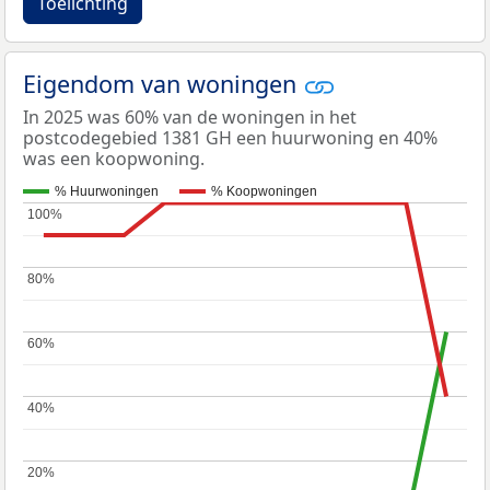
Toelichting
Eigendom van woningen
In 2025 was 60% van de woningen in het
postcodegebied 1381 GH een huurwoning en 40%
was een koopwoning.
% Huurwoningen
% Koopwoningen
100%
100%
80%
80%
60%
60%
40%
40%
20%
20%