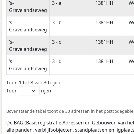
’s-
3 - a
1381HH
W
Gravelandseweg
’s-
3 - b
1381HH
W
Gravelandseweg
’s-
3 - c
1381HH
W
Gravelandseweg
’s-
3 - d
1381HH
W
Gravelandseweg
Toon 1 tot 8 van 30 rijen
Toon
rijen
Bovenstaande tabel toont de 30 adressen in het postcodegebie
De BAG (Basisregistratie Adressen en Gebouwen van het K
alle panden, verblijfsobjecten, standplaatsen en ligplaa