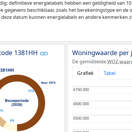
ldig; definitieve energielabels hebben een geldigheid van 1
de gegevens beschikbaar, zoals het berekeningstype en de
na deze datum kunnen energielabels en andere kenmerken zij
tcode 1381HH
Woningwaarde per 
De gemiddelde
WOZ-waar
Grafiek
Tabel
€700.000
€700.000
€600.000
€600.000
€500.000
€500.000