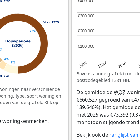
€400.000
€400.000
€300.000
€300.000
€200.000
€200.000
€100.000
€100.000
2
2016
2018
2017
Bovenstaande grafiek toont 
postcodegebied 1381 HH.
woningen naar verschillende
De gemiddelde
WOZ
wonin
ning, type, soort woning en
€660.527 gegroeid van €473
dden van de grafiek. Klik op
139.646%). Het gemiddelde 
met 2025 was €73.392 (9.37
 de woningkenmerken.
monotoon stijgende trend: D
Bekijk ook de
ranglijst va