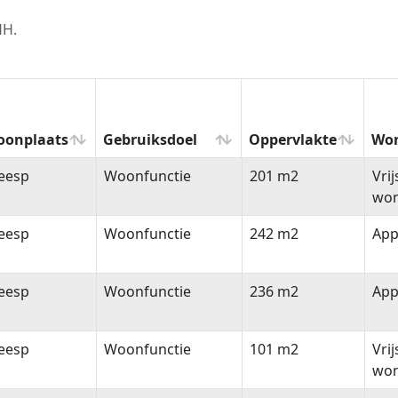
HH.
oonplaats
Gebruiksdoel
Oppervlakte
Won
oonplaats
Gebruiksdoel
Oppervlakte
Wo
eesp
Woonfunctie
201 m2
Vri
won
eesp
Woonfunctie
242 m2
App
eesp
Woonfunctie
236 m2
App
eesp
Woonfunctie
101 m2
Vri
won