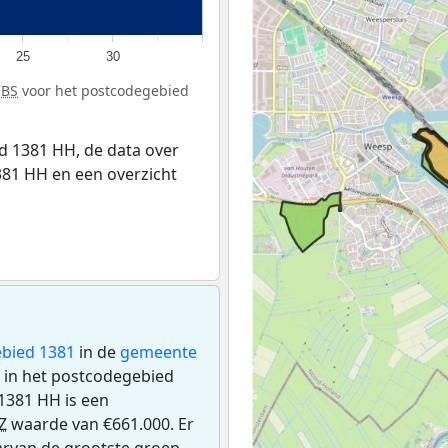
25
30
CBS
voor het postcodegebied
 1381 HH, de data over
81 HH en een overzicht
bied 1381
in de
gemeente
n in het postcodegebied
1381 HH is een
Z
waarde van €661.000. Er
rvan de grootste groep