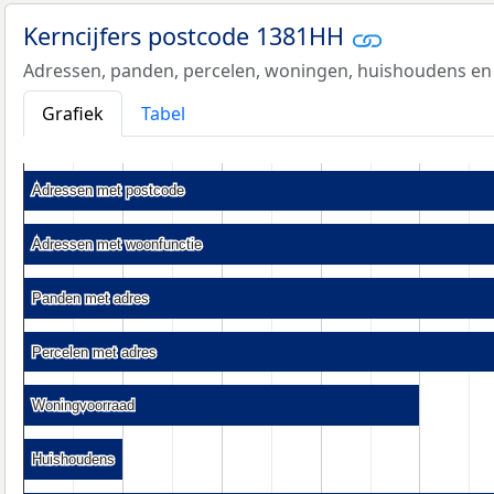
Kerncijfers postcode 1381HH
Adressen, panden, percelen, woningen, huishoudens en
Grafiek
Tabel
Adressen met postcode
Adressen met postcode
Adressen met woonfunctie
Adressen met woonfunctie
Panden met adres
Panden met adres
Percelen met adres
Percelen met adres
Woningvoorraad
Woningvoorraad
Huishoudens
Huishoudens