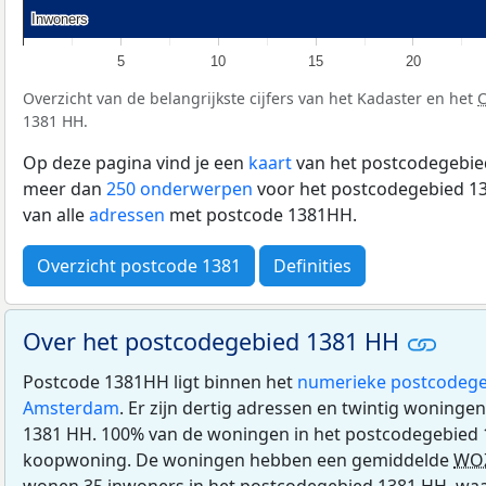
Inwoners
Inwoners
5
10
15
20
Overzicht van de belangrijkste cijfers van het Kadaster en het
1381 HH.
Op deze pagina vind je een
kaart
van het postcodegebied
meer dan
250 onderwerpen
voor het postcodegebied 13
van alle
adressen
met postcode 1381HH.
Overzicht postcode 1381
Definities
Over het postcodegebied 1381 HH
Postcode 1381HH ligt binnen het
numerieke postcodege
Amsterdam
. Er zijn dertig adressen en twintig woninge
1381 HH. 100% van de woningen in het postcodegebied 
koopwoning. De woningen hebben een gemiddelde
WO
wonen 35 inwoners in het postcodegebied 1381 HH, waa