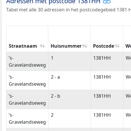
Adressen met postcode 1381HH
Tabel met alle 30 adressen in het postcodegebied 1381 
Straatnaam
Huisnummer
Postcode
W
Straatnaam
Huisnummer
Postcode
W
’s-
1
1381HH
W
Gravelandseweg
’s-
2 - a
1381HH
W
Gravelandseweg
’s-
2 - b
1381HH
W
Gravelandseweg
’s-
2
1381HH
W
Gravelandseweg