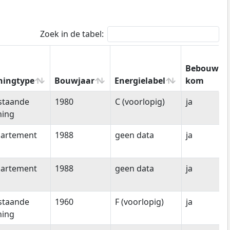
Zoek in de tabel:
Bebouwde
ingtype
Bouwjaar
Energielabel
kom
ningtype
Bouwjaar
Energielabel
Bebouwde
jstaande
1980
C (voorlopig)
ja
kom
ing
artement
1988
geen data
ja
artement
1988
geen data
ja
jstaande
1960
F (voorlopig)
ja
ing