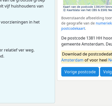
lt vijf huishoudens van
Bovenstaande afbeelding toon
 voorzieningen in het
de geografie van de
numeriek
postcodekaart
.
De postcode 1381 HH hoort
gemeente Amsterdam. Deze
r relatief ver weg.
Download de postcodedat
nd.
Amsterdam
of voor heel
N
Vorige postcode
Volg