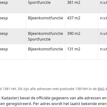
eesp
Sportfunctie
381 m2
n.v.
eesp
Bijeenkomstfunctie
437 m2
n.v.
eesp
Bijeenkomstfunctie
390 m2
n.v.
Sportfunctie
eesp
Bijeenkomstfunctie
131 m2
n.v.
d 1381 HH. Dit zijn alle adressen met postcode 1381HH in de
BAG
d
adaster) bevat de officiële gegevens van alle adressen en 
tsen geregistreerd. Per adres wordt het laatst bekende ener