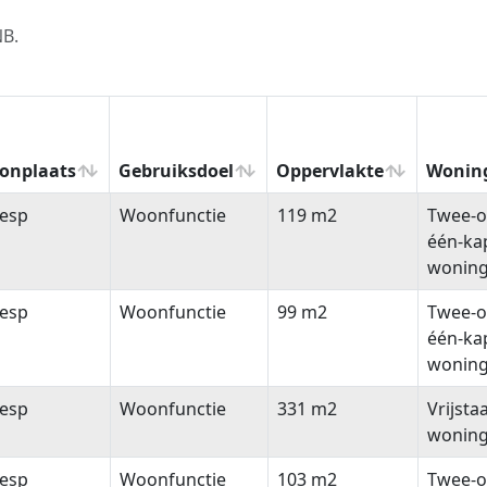
NB.
onplaats
Gebruiksdoel
Oppervlakte
Wonin
onplaats
Gebruiksdoel
Oppervlakte
Wonin
esp
Woonfunctie
119 m2
Twee-o
één-ka
wonin
esp
Woonfunctie
99 m2
Twee-o
één-ka
wonin
esp
Woonfunctie
331 m2
Vrijsta
wonin
esp
Woonfunctie
103 m2
Twee-o