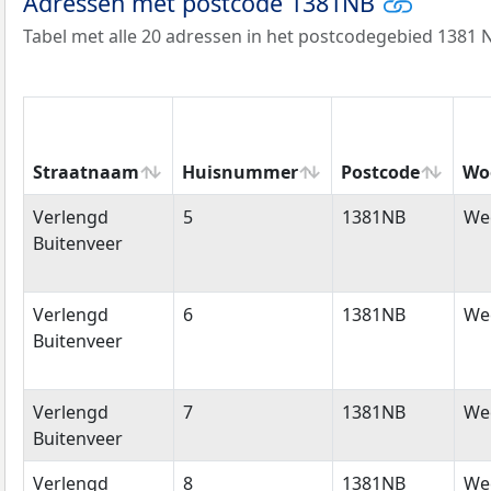
Adressen met postcode 1381NB
Tabel met alle 20 adressen in het postcodegebied 1381 
Straatnaam
Huisnummer
Postcode
Wo
Straatnaam
Huisnummer
Postcode
Wo
Verlengd
5
1381NB
We
Buitenveer
Verlengd
6
1381NB
We
Buitenveer
Verlengd
7
1381NB
We
Buitenveer
Verlengd
8
1381NB
We