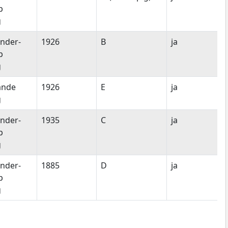
p
g
nder-
1926
B
ja
p
g
ande
1926
E
ja
g
nder-
1935
C
ja
p
g
nder-
1885
D
ja
p
g