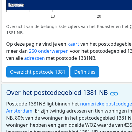
Inwoners
Inwoners
10
20
Overzicht van de belangrijkste cijfers van het Kadaster en het
1381 NB.
Op deze pagina vind je een
kaart
van het postcodegebied
meer dan
250 onderwerpen
voor het postcodegebied 13
van alle
adressen
met postcode 1381NB.
Overzicht postcode 1381
Definities
Over het postcodegebied 1381 NB
Postcode 1381NB ligt binnen het
numerieke postcodege
Amsterdam
. Er zijn twintig adressen en tien woningen 
NB. 80% van de woningen in het postcodegebied 1381 N
woningen hebben een gemiddelde
WOZ
waarde van €351
inwoners in het postcodegebied 1381 NB, waarvan de gr