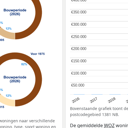
€350.000
€350.000
€300.000
€300.000
€250.000
€250.000
€200.000
€200.000
€150.000
€150.000
€100.000
€100.000
€50.000
€50.000
2
2016
2018
2017
Bovenstaande grafiek toont 
postcodegebied 1381 NB.
woningen naar verschillende
De gemiddelde
WOZ
wonin
ning, type, soort woning en