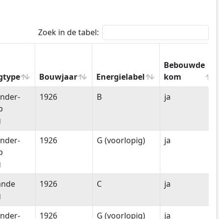
Zoek in de tabel:
Bebouwde
gtype
Bouwjaar
Energielabel
kom
gtype
Bouwjaar
Energielabel
Bebouwde
nder-
1926
B
ja
kom
p
g
nder-
1926
G (voorlopig)
ja
p
g
ande
1926
C
ja
g
nder-
1926
G (voorlopig)
ja