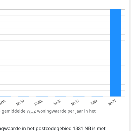
019
2024
2021
2023
2020
2025
2022
de gemiddelde
WOZ
woningwaarde per jaar in het
gwaarde in het postcodegebied 1381 NB is met