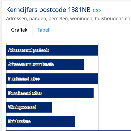
Kerncijfers postcode 1381NB
Adressen, panden, percelen, woningen, huishoudens en
Grafiek
Tabel
Adressen met postcode
Adressen met postcode
Adressen met woonfunctie
Adressen met woonfunctie
Panden met adres
Panden met adres
Percelen met adres
Percelen met adres
Woningvoorraad
Woningvoorraad
Huishoudens
Huishoudens