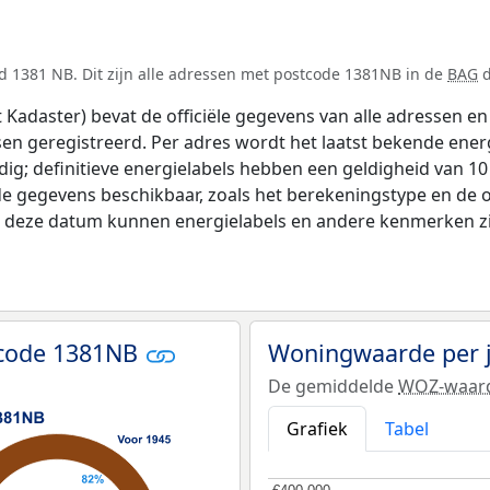
d 1381 NB. Dit zijn alle adressen met postcode 1381NB in de
BAG
d
adaster) bevat de officiële gegevens van alle adressen en 
tsen geregistreerd. Per adres wordt het laatst bekende ener
ldig; definitieve energielabels hebben een geldigheid van 1
de gegevens beschikbaar, zoals het berekeningstype en de
na deze datum kunnen energielabels en andere kenmerken zij
tcode 1381NB
Woningwaarde per 
De gemiddelde
WOZ-waar
Grafiek
Tabel
€400.000
€400.000