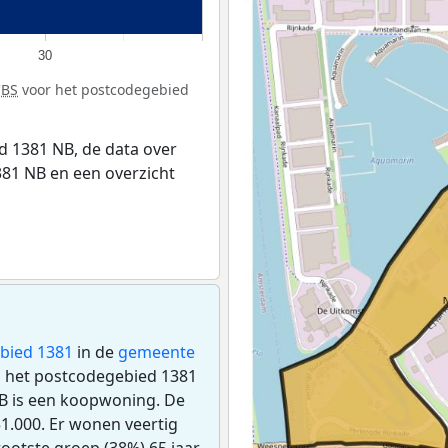
30
CBS
voor het postcodegebied
 1381 NB, de data over
81 NB en een overzicht
bied 1381
in de
gemeente
in het postcodegebied 1381
B is een koopwoning. De
.000. Er wonen veertig
ootste groep (38%) 65 jaar