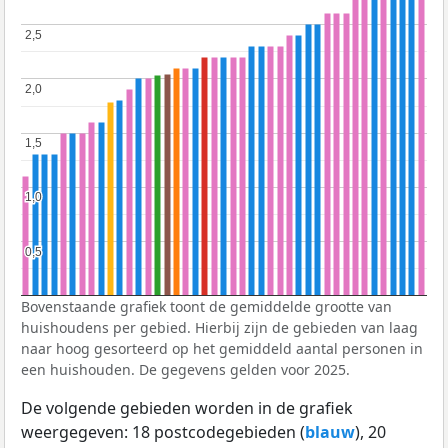
2,5
2,5
2,0
2,0
1,5
1,5
1,0
1,0
0,5
0,5
Bovenstaande grafiek toont de gemiddelde grootte van
huishoudens per gebied. Hierbij zijn de gebieden van laag
naar hoog gesorteerd op het gemiddeld aantal personen in
een huishouden. De gegevens gelden voor 2025.
De volgende gebieden worden in de grafiek
weergegeven: 18 postcodegebieden (
blauw
), 20