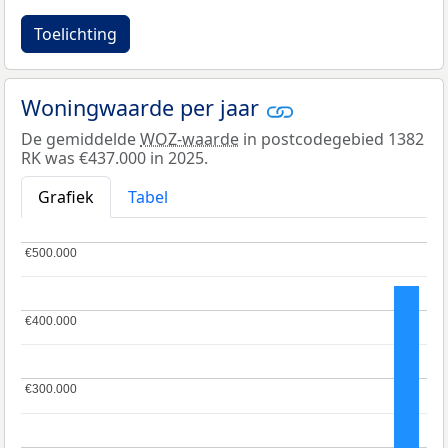
Toelichting
Woningwaarde per jaar
De gemiddelde
WOZ-waarde
in postcodegebied 1382
RK was €437.000 in 2025.
Grafiek
Tabel
€500.000
€500.000
€400.000
€400.000
€300.000
€300.000