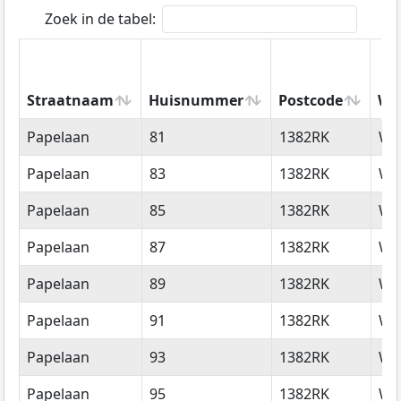
Zoek in de tabel:
Straatnaam
Huisnummer
Postcode
Wo
Straatnaam
Huisnummer
Postcode
Wo
Papelaan
81
1382RK
We
Papelaan
83
1382RK
We
Papelaan
85
1382RK
We
Papelaan
87
1382RK
We
Papelaan
89
1382RK
We
Papelaan
91
1382RK
We
Papelaan
93
1382RK
We
Papelaan
95
1382RK
We