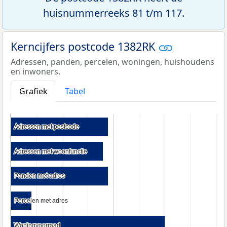
huisnummerreeks 81 t/m 117.
Kerncijfers postcode 1382RK
Adressen, panden, percelen, woningen, huishoudens
en inwoners.
Grafiek
Tabel
Adressen met postcode
Adressen met postcode
Adressen met woonfunctie
Adressen met woonfunctie
Panden met adres
Panden met adres
Percelen met adres
Percelen met adres
Woningvoorraad
Woningvoorraad