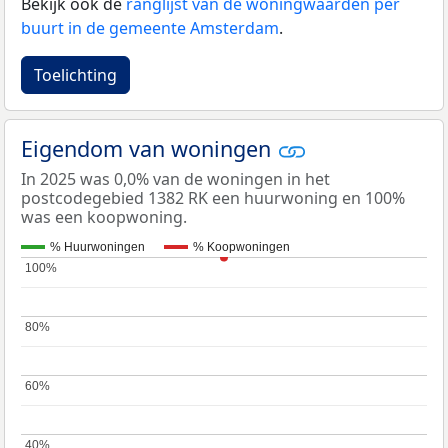
Bekijk ook de
ranglijst van de woningwaarden per
buurt in de gemeente Amsterdam
.
Toelichting
Eigendom van woningen
In 2025 was 0,0% van de woningen in het
postcodegebied 1382 RK een huurwoning en 100%
was een koopwoning.
% Huurwoningen
% Koopwoningen
100%
100%
80%
80%
60%
60%
40%
40%