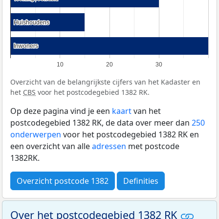
Huishoudens
Huishoudens
Inwoners
Inwoners
10
20
30
Overzicht van de belangrijkste cijfers van het Kadaster en
het
CBS
voor het postcodegebied 1382 RK.
Op deze pagina vind je een
kaart
van het
postcodegebied 1382 RK, de data over meer dan
250
onderwerpen
voor het postcodegebied 1382 RK en
een overzicht van alle
adressen
met postcode
1382RK.
Overzicht postcode 1382
Definities
Over het postcodegebied 1382 RK