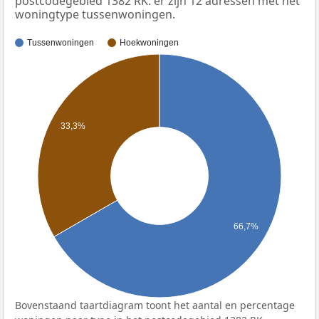
postcodegebied 1382 RK: er zijn 12 adressen met het
woningtype tussenwoningen.
Tussenwoningen
Hoekwoningen
33,3%
66,7%
Bovenstaand taartdiagram toont het aantal en percentage