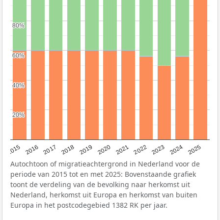
80%
80%
60%
60%
40%
40%
20%
20%
2019
2022
2017
2025
2020
2015
2023
2018
2021
2016
2024
Autochtoon of migratieachtergrond in Nederland voor de
periode van 2015 tot en met 2025: Bovenstaande grafiek
toont de verdeling van de bevolking naar herkomst uit
Nederland, herkomst uit Europa en herkomst van buiten
Europa in het postcodegebied 1382 RK per jaar.