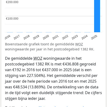
€200.000
€200.000
€100.000
€100.000
2016
2017
2018
2019
2020
2021
2022
2023
2024
2025
Bovenstaande grafiek toont de gemiddelde
WOZ
woningwaarde per jaar in het postcodegebied 1382 RK.
De gemiddelde
WOZ
woningwaarde in het
postcodegebied 1382 RK is met €436.808 gegroeid
van €192 in 2016 tot €437.000 in 2025 (dat is een
stijging van 227.504%). Het gemiddelde verschil per
jaar over de hele periode van 2016 tot en met 2025
was €48.534 (13.869%). De ontwikkeling van de data
in de tijd volgt een duidelijk stijgende trend: De cijfers
stijgen bijna ieder jaar.