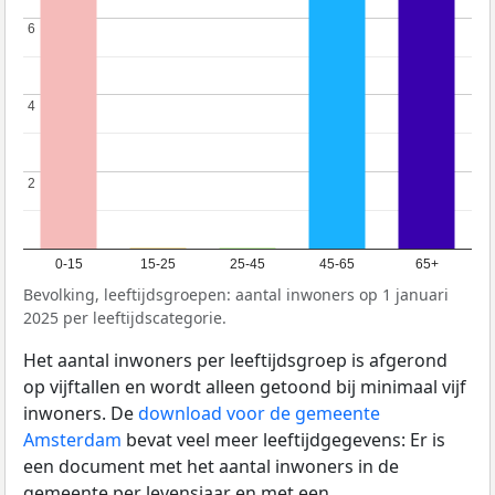
6
6
4
4
2
2
0-15
15-25
25-45
45-65
65+
Bevolking, leeftijdsgroepen: aantal inwoners op 1 januari
2025 per leeftijdscategorie.
Het aantal inwoners per leeftijdsgroep is afgerond
op vijftallen en wordt alleen getoond bij minimaal vijf
inwoners. De
download voor de gemeente
Amsterdam
bevat veel meer leeftijdgegevens: Er is
een document met het aantal inwoners in de
gemeente per levensjaar en met een