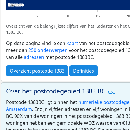
Inwoners
Inwoners
5
10
15
20
Overzicht van de belangrijkste cijfers van het Kadaster en het
1383 BC.
Op deze pagina vind je een
kaart
van het postcodegebied
meer dan
250 onderwerpen
voor het postcodegebied 13
van alle
adressen
met postcode 1383BC.
Overzicht postcode 1383
Definities
Over het postcodegebied 1383 BC
Postcode 1383BC ligt binnen het
numerieke postcodege
Amsterdam
. Er zijn vijftien adressen en vijf woningen 
BC. 90% van de woningen in het postcodegebied 1383 B
woningen hebben een gemiddelde
WOZ
waarde van €1.8
inwoners in het postcodegebied 1383 BC. De meeste inw