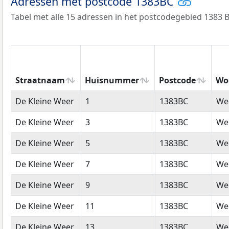
Adressen met postcode 1383BC
Tabel met alle 15 adressen in het postcodegebied 1383 B
Straatnaam
Huisnummer
Postcode
Wo
Straatnaam
Huisnummer
Postcode
Wo
De Kleine Weer
1
1383BC
We
De Kleine Weer
3
1383BC
We
De Kleine Weer
5
1383BC
We
De Kleine Weer
7
1383BC
We
De Kleine Weer
9
1383BC
We
De Kleine Weer
11
1383BC
We
De Kleine Weer
13
1383BC
We