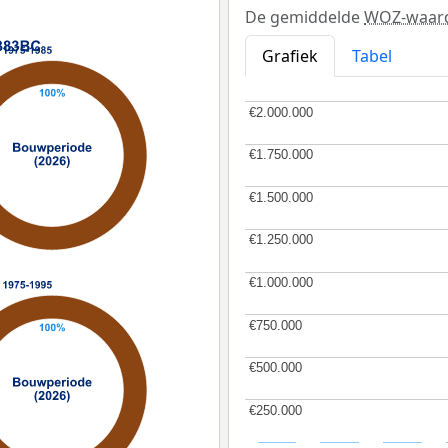
De gemiddelde
WOZ-waar
Grafiek
Tabel
€2.000.000
€2.000.000
€1.750.000
€1.750.000
€1.500.000
€1.500.000
€1.250.000
€1.250.000
€1.000.000
€1.000.000
€750.000
€750.000
€500.000
€500.000
€250.000
€250.000