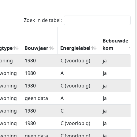
Zoek in de tabel:
Bebouwde
gtype
Bouwjaar
Energielabel
kom
gtype
Bouwjaar
Energielabel
Bebouwde
oning
1980
C (voorlopig)
ja
kom
woning
1980
A
ja
woning
1980
C (voorlopig)
ja
woning
geen data
A
ja
woning
1980
C
ja
woning
1980
C (voorlopig)
ja
woning
geen data
C (voorlopig)
ja