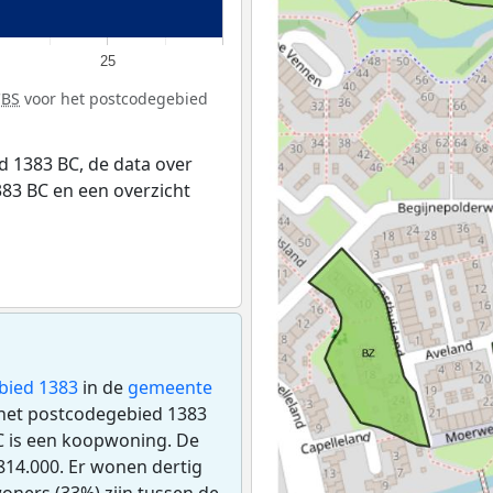
25
CBS
voor het postcodegebied
 1383 BC, de data over
83 BC en een overzicht
bied 1383
in de
gemeente
in het postcodegebied 1383
C is een koopwoning. De
14.000. Er wonen dertig
oners (33%) zijn tussen de