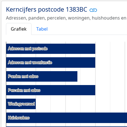
Kerncijfers postcode 1383BC
Adressen, panden, percelen, woningen, huishoudens en
Grafiek
Tabel
Adressen met postcode
Adressen met postcode
Adressen met woonfunctie
Adressen met woonfunctie
Panden met adres
Panden met adres
Percelen met adres
Percelen met adres
Woningvoorraad
Woningvoorraad
Huishoudens
Huishoudens