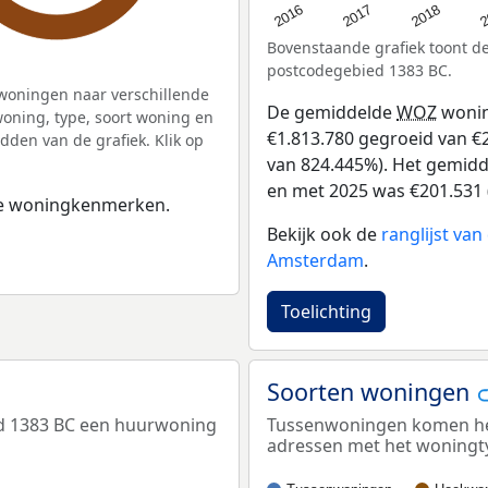
2
2016
2018
2017
Bovenstaande grafiek toont 
postcodegebied 1383 BC.
woningen naar verschillende
De gemiddelde
WOZ
wonin
ning, type, soort woning en
€1.813.780 gegroeid van €2
dden van de grafiek. Klik op
van 824.445%). Het gemidde
en met 2025 was €201.531 
 de woningkenmerken.
Bekijk ook de
ranglijst va
Amsterdam
.
Toelichting
Soorten woningen
ed 1383 BC een huurwoning
Tussenwoningen komen het 
adressen met het woningt