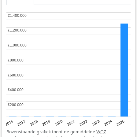
€1.400.000
€1.400.000
€1.200.000
€1.200.000
€1.000.000
€1.000.000
€800.000
€800.000
€600.000
€600.000
€400.000
€400.000
€200.000
€200.000
2016
2017
2018
2019
2020
2021
2022
2023
2024
2025
Bovenstaande grafiek toont de gemiddelde
WOZ