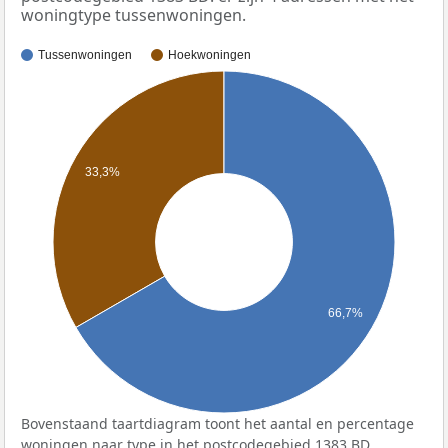
woningtype tussenwoningen.
Tussenwoningen
Hoekwoningen
33,3%
66,7%
Bovenstaand taartdiagram toont het aantal en percentage
woningen naar type in het postcodegebied 1383 BD.