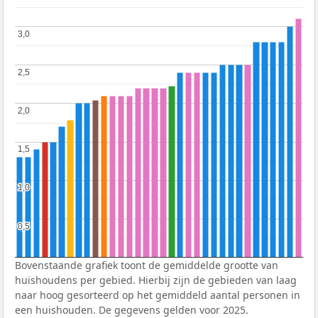
3,0
3,0
2,5
2,5
2,0
2,0
1,5
1,5
1,0
1,0
0,5
0,5
Bovenstaande grafiek toont de gemiddelde grootte van
huishoudens per gebied. Hierbij zijn de gebieden van laag
naar hoog gesorteerd op het gemiddeld aantal personen in
een huishouden. De gegevens gelden voor 2025.