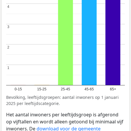
4
4
3
3
2
2
1
1
0-15
15-25
25-45
45-65
65+
Bevolking, leeftijdsgroepen: aantal inwoners op 1 januari
2025 per leeftijdscategorie.
Het aantal inwoners per leeftijdsgroep is afgerond
op vijftallen en wordt alleen getoond bij minimaal vijf
inwoners. De
download voor de gemeente