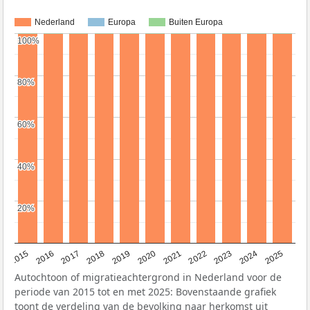
Nederland
Europa
Buiten Europa
100%
100%
80%
80%
60%
60%
40%
40%
20%
20%
2019
2022
2017
2025
2020
2015
2023
2018
2021
2016
2024
Autochtoon of migratieachtergrond in Nederland voor de
periode van 2015 tot en met 2025: Bovenstaande grafiek
toont de verdeling van de bevolking naar herkomst uit