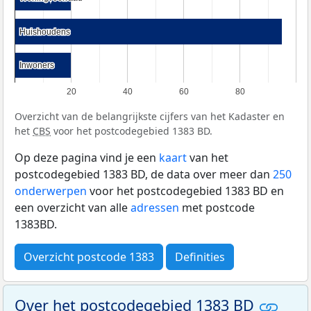
Huishoudens
Huishoudens
Inwoners
Inwoners
20
40
60
80
Overzicht van de belangrijkste cijfers van het Kadaster en
het
CBS
voor het postcodegebied 1383 BD.
Op deze pagina vind je een
kaart
van het
postcodegebied 1383 BD, de data over meer dan
250
onderwerpen
voor het postcodegebied 1383 BD en
een overzicht van alle
adressen
met postcode
1383BD.
Overzicht postcode 1383
Definities
Over het postcodegebied 1383 BD