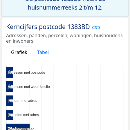
huisnummerreeks 2 t/m 12.
Kerncijfers postcode 1383BD
Adressen, panden, percelen, woningen, huishoudens
en inwoners.
Grafiek
Tabel
Adressen met postcode
Adressen met postcode
Adressen met woonfunctie
Adressen met woonfunctie
Panden met adres
Panden met adres
Percelen met adres
Percelen met adres
Woningvoorraad
Woningvoorraad