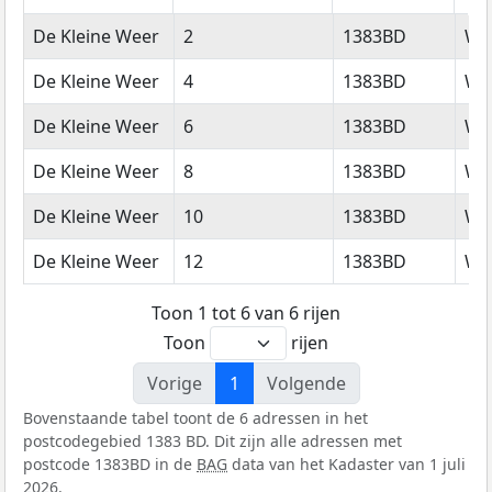
Straatnaam
Huisnummer
Postcode
Wo
De Kleine Weer
2
1383BD
We
De Kleine Weer
4
1383BD
We
De Kleine Weer
6
1383BD
We
De Kleine Weer
8
1383BD
We
De Kleine Weer
10
1383BD
We
De Kleine Weer
12
1383BD
We
Toon 1 tot 6 van 6 rijen
Toon
rijen
Vorige
1
Volgende
Bovenstaande tabel toont de 6 adressen in het
postcodegebied 1383 BD. Dit zijn alle adressen met
postcode 1383BD in de
BAG
data van het Kadaster van 1 juli
2026.