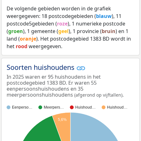
De volgende gebieden worden in de grafiek
weergegeven: 18 postcodegebieden (
blauw
), 11
postcode5gebieden (
roze
), 1 numerieke postcode
(
groen
), 1 gemeente (
geel
), 1 provincie (
bruin
) en 1
land (
oranje
). Het postcodegebied 1383 BD wordt in
het
rood
weergegeven.
Soorten huishoudens
In 2025 waren er 95 huishoudens in het
postcodegebied 1383 BD. Er waren 55
eenpersoonshuishoudens en 35
meerpersoonshuishoudens
.
(afgerond op vijftallen)
Eenperso…
Meerpers…
Huishoud…
Huishoud…
5,6%