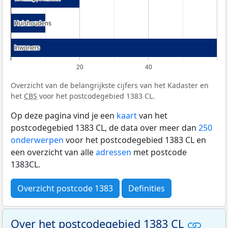
Huishoudens
Huishoudens
Inwoners
Inwoners
20
40
Overzicht van de belangrijkste cijfers van het Kadaster en
het
CBS
voor het postcodegebied 1383 CL.
Op deze pagina vind je een
kaart
van het
postcodegebied 1383 CL, de data over meer dan
250
onderwerpen
voor het postcodegebied 1383 CL en
een overzicht van alle
adressen
met postcode
1383CL.
Overzicht postcode 1383
Definities
Over het postcodegebied 1383 CL