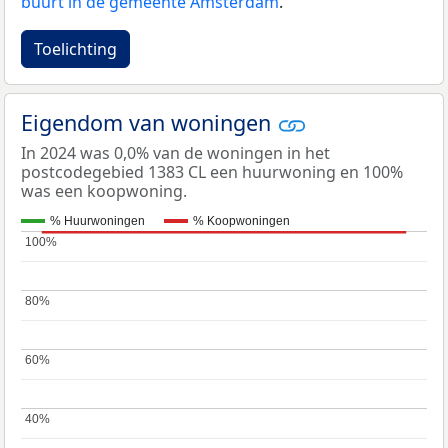
buurt in de gemeente Amsterdam
.
Toelichting
Eigendom van woningen
In 2024 was 0,0% van de woningen in het
postcodegebied 1383 CL een huurwoning en 100%
was een koopwoning.
% Huurwoningen
% Koopwoningen
100%
100%
80%
80%
60%
60%
40%
40%