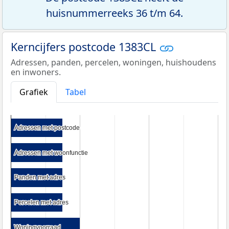
huisnummerreeks 36 t/m 64.
Kerncijfers postcode 1383CL
Adressen, panden, percelen, woningen, huishoudens
en inwoners.
Grafiek
Tabel
Adressen met postcode
Adressen met postcode
Adressen met woonfunctie
Adressen met woonfunctie
Panden met adres
Panden met adres
Percelen met adres
Percelen met adres
Woningvoorraad
Woningvoorraad