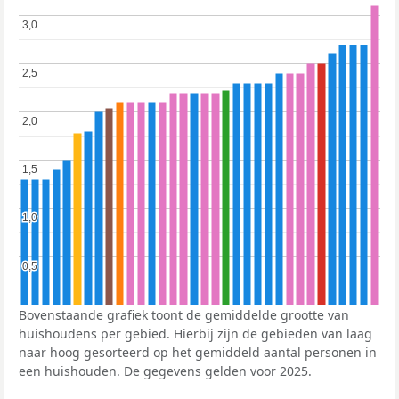
3,0
3,0
2,5
2,5
2,0
2,0
1,5
1,5
1,0
1,0
0,5
0,5
Bovenstaande grafiek toont de gemiddelde grootte van
huishoudens per gebied. Hierbij zijn de gebieden van laag
naar hoog gesorteerd op het gemiddeld aantal personen in
een huishouden. De gegevens gelden voor 2025.