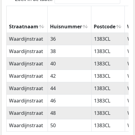
Straatnaam
Huisnummer
Postcode
Wo
Straatnaam
Huisnummer
Postcode
Wo
Waardijnstraat
36
1383CL
We
Waardijnstraat
38
1383CL
We
Waardijnstraat
40
1383CL
We
Waardijnstraat
42
1383CL
We
Waardijnstraat
44
1383CL
We
Waardijnstraat
46
1383CL
We
Waardijnstraat
48
1383CL
We
Waardijnstraat
50
1383CL
We