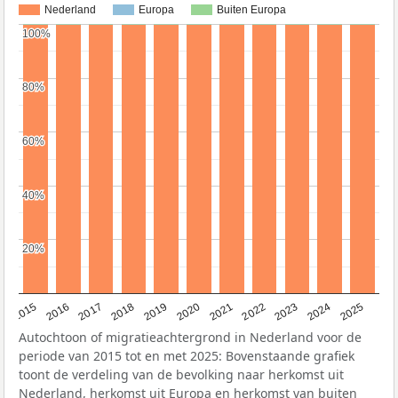
Nederland
Europa
Buiten Europa
100%
100%
80%
80%
60%
60%
40%
40%
20%
20%
2019
2022
2017
2025
2020
2015
2023
2018
2021
2016
2024
Autochtoon of migratieachtergrond in Nederland voor de
periode van 2015 tot en met 2025: Bovenstaande grafiek
toont de verdeling van de bevolking naar herkomst uit
Nederland, herkomst uit Europa en herkomst van buiten