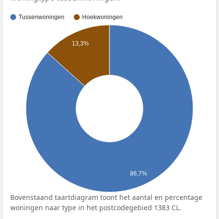
Tussenwoningen
Hoekwoningen
13,3%
86,7%
Bovenstaand taartdiagram toont het aantal en percentage
woningen naar type in het postcodegebied 1383 CL.