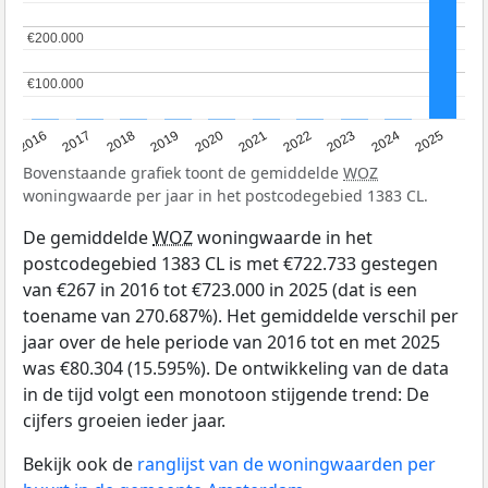
€200.000
€200.000
€100.000
€100.000
2016
2017
2018
2019
2020
2021
2022
2023
2024
2025
Bovenstaande grafiek toont de gemiddelde
WOZ
woningwaarde per jaar in het postcodegebied 1383 CL.
De gemiddelde
WOZ
woningwaarde in het
postcodegebied 1383 CL is met €722.733 gestegen
van €267 in 2016 tot €723.000 in 2025 (dat is een
toename van 270.687%). Het gemiddelde verschil per
jaar over de hele periode van 2016 tot en met 2025
was €80.304 (15.595%). De ontwikkeling van de data
in de tijd volgt een monotoon stijgende trend: De
cijfers groeien ieder jaar.
Bekijk ook de
ranglijst van de woningwaarden per