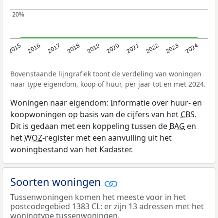
20%
20%
2015
2016
2017
2018
2019
2020
2021
2022
2023
2024
Bovenstaande lijngrafiek toont de verdeling van woningen
naar type eigendom, koop of huur, per jaar tot en met 2024.
Woningen naar eigendom: Informatie over huur- en
koopwoningen op basis van de cijfers van het
CBS
.
Dit is gedaan met een koppeling tussen de
BAG
en
het
WOZ
-register met een aanvulling uit het
woningbestand van het Kadaster.
Soorten woningen
Tussenwoningen komen het meeste voor in het
postcodegebied 1383 CL: er zijn 13 adressen met het
woningtype tussenwoningen.