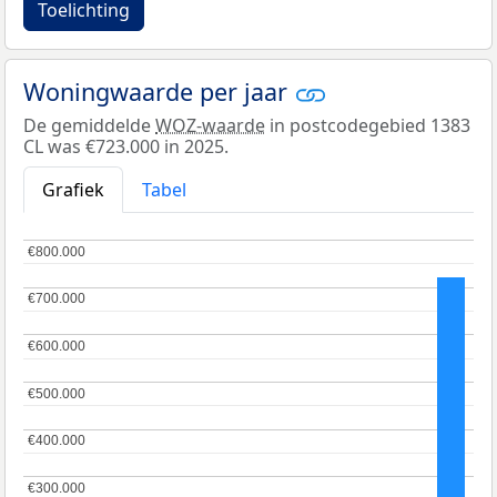
Toelichting
Woningwaarde per jaar
De gemiddelde
WOZ-waarde
in postcodegebied 1383
CL was €723.000 in 2025.
Grafiek
Tabel
€800.000
€800.000
€700.000
€700.000
€600.000
€600.000
€500.000
€500.000
€400.000
€400.000
€300.000
€300.000