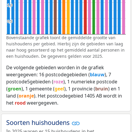
1,0
1,0
0,5
0,5
Bovenstaande grafiek toont de gemiddelde grootte van
huishoudens per gebied. Hierbij zijn de gebieden van laag
naar hoog gesorteerd op het gemiddeld aantal personen in
een huishouden. De gegevens gelden voor 2025.
De volgende gebieden worden in de grafiek
weergegeven: 16 postcodegebieden (
blauw
), 7
postcode5gebieden (
roze
), 1 numerieke postcode
(
groen
), 1 gemeente (
geel
), 1 provincie (
bruin
) en 1
land (
oranje
). Het postcodegebied 1405 AB wordt in
het
rood
weergegeven.
Soorten huishoudens
In 2025 waren er 15 huishoudens in het