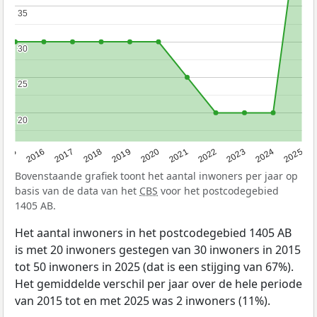
35
35
30
30
25
25
20
20
2015
2016
2017
2018
2019
2020
2021
2022
2023
2024
2025
Bovenstaande grafiek toont het aantal inwoners per jaar op
basis van de data van het
CBS
voor het postcodegebied
1405 AB.
Het aantal inwoners in het postcodegebied 1405 AB
is met 20 inwoners gestegen van 30 inwoners in 2015
tot 50 inwoners in 2025 (dat is een stijging van 67%).
Het gemiddelde verschil per jaar over de hele periode
van 2015 tot en met 2025 was 2 inwoners (11%).