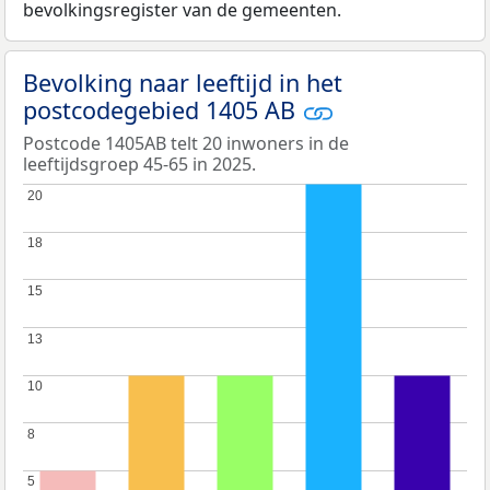
bevolkingsregister van de gemeenten.
Bevolking naar leeftijd in het
postcodegebied 1405 AB
Postcode 1405AB telt 20 inwoners in de
leeftijdsgroep 45-65 in 2025.
20
20
18
18
15
15
13
13
10
10
8
8
5
5