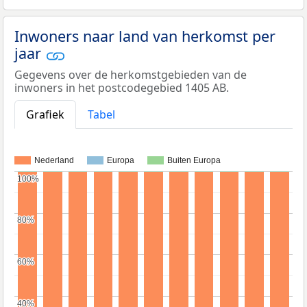
Inwoners naar land van herkomst per
jaar
Gegevens over de herkomstgebieden van de
inwoners in het postcodegebied 1405 AB.
Grafiek
Tabel
Nederland
Europa
Buiten Europa
100%
100%
80%
80%
60%
60%
40%
40%