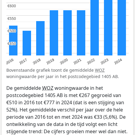
€600
€600
€550
€550
€500
€500
€450
€450
2016
2017
2018
2019
2020
2021
2022
2023
2024
Bovenstaande grafiek toont de gemiddelde
WOZ
woningwaarde per jaar in het postcodegebied 1405 AB.
De gemiddelde
WOZ
woningwaarde in het
postcodegebied 1405 AB is met €267 gegroeid van
€510 in 2016 tot €777 in 2024 (dat is een stijging van
52%). Het gemiddelde verschil per jaar over de hele
periode van 2016 tot en met 2024 was €33 (5,6%). De
ontwikkeling van de data in de tijd volgt een licht
stijgende trend: De cijfers groeien meer wel dan niet.