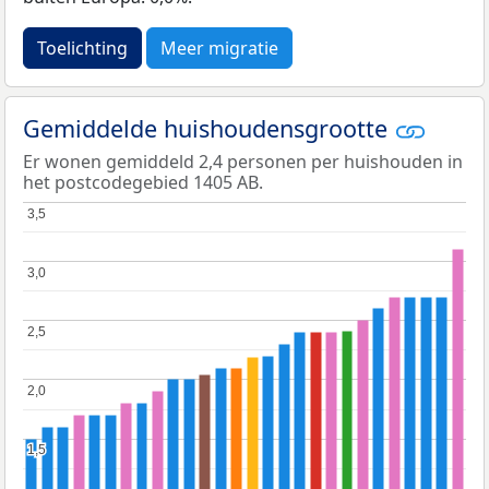
Toelichting
Meer migratie
Gemiddelde huishoudensgrootte
Er wonen gemiddeld 2,4 personen per huishouden in
het postcodegebied 1405 AB.
3,5
3,5
3,0
3,0
2,5
2,5
2,0
2,0
1,5
1,5