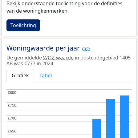
Bekijk onderstaande toelichting voor de definities
van de woningkenmerken.
Toelichting
Woningwaarde per jaar
De gemiddelde
WOZ-waarde
in postcodegebied 1405
AB was €777 in 2024.
Grafiek
Tabel
€800
€800
€750
€750
€700
€700
€650
€650