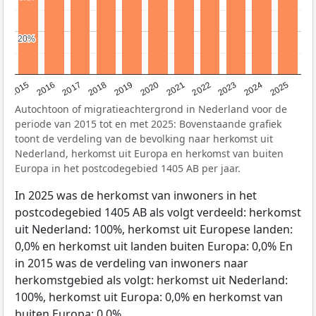
20%
20%
2019
2022
2017
2025
2020
2015
2023
2018
2021
2016
2024
Autochtoon of migratieachtergrond in Nederland voor de
periode van 2015 tot en met 2025: Bovenstaande grafiek
toont de verdeling van de bevolking naar herkomst uit
Nederland, herkomst uit Europa en herkomst van buiten
Europa in het postcodegebied 1405 AB per jaar.
In 2025 was de herkomst van inwoners in het
postcodegebied 1405 AB als volgt verdeeld: herkomst
uit Nederland: 100%, herkomst uit Europese landen:
0,0% en herkomst uit landen buiten Europa: 0,0% En
in 2015 was de verdeling van inwoners naar
herkomstgebied als volgt: herkomst uit Nederland:
100%, herkomst uit Europa: 0,0% en herkomst van
buiten Europa: 0,0%.