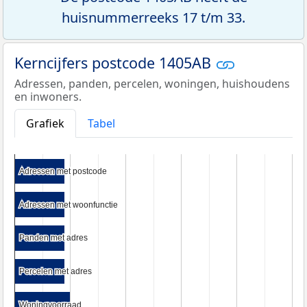
huisnummerreeks 17 t/m 33.
Kerncijfers postcode 1405AB
Adressen, panden, percelen, woningen, huishoudens
en inwoners.
Grafiek
Tabel
Adressen met postcode
Adressen met postcode
Adressen met woonfunctie
Adressen met woonfunctie
Panden met adres
Panden met adres
Percelen met adres
Percelen met adres
Woningvoorraad
Woningvoorraad