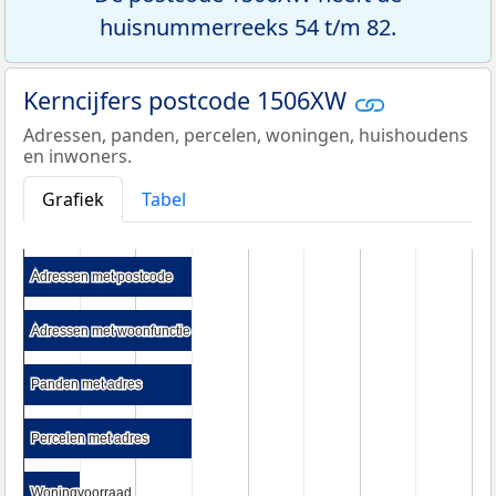
huisnummerreeks 54 t/m 82.
Kerncijfers postcode 1506XW
Adressen, panden, percelen, woningen, huishoudens
en inwoners.
Grafiek
Tabel
Adressen met postcode
Adressen met postcode
Adressen met woonfunctie
Adressen met woonfunctie
Panden met adres
Panden met adres
Percelen met adres
Percelen met adres
Woningvoorraad
Woningvoorraad