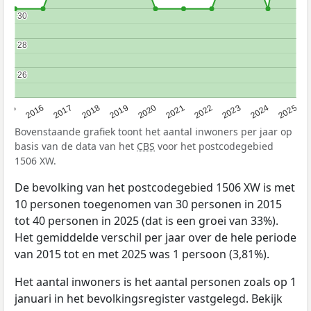
30
30
28
28
26
26
2015
2016
2017
2018
2019
2020
2021
2022
2023
2024
2025
Bovenstaande grafiek toont het aantal inwoners per jaar op
basis van de data van het
CBS
voor het postcodegebied
1506 XW.
De bevolking van het postcodegebied 1506 XW is met
10 personen toegenomen van 30 personen in 2015
tot 40 personen in 2025 (dat is een groei van 33%).
Het gemiddelde verschil per jaar over de hele periode
van 2015 tot en met 2025 was 1 persoon (3,81%).
Het aantal inwoners is het aantal personen zoals op 1
januari in het bevolkingsregister vastgelegd. Bekijk