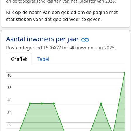
en de topografische kaarten van het Kadaster van 2026.
Klik op de naam van een gebied om de pagina met
statistieken voor dat gebied weer te geven.
Aantal inwoners per jaar
Postcodegebied 1506XW telt 40 inwoners in 2025.
Grafiek
Tabel
40
40
38
38
36
36
34
34
32
32