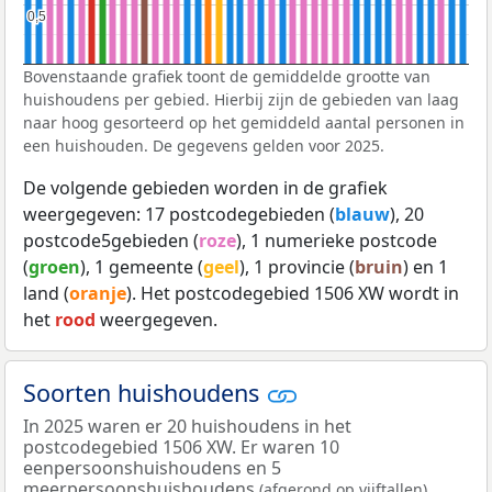
0,5
0,5
Bovenstaande grafiek toont de gemiddelde grootte van
huishoudens per gebied. Hierbij zijn de gebieden van laag
naar hoog gesorteerd op het gemiddeld aantal personen in
een huishouden. De gegevens gelden voor 2025.
De volgende gebieden worden in de grafiek
weergegeven: 17 postcodegebieden (
blauw
), 20
postcode5gebieden (
roze
), 1 numerieke postcode
(
groen
), 1 gemeente (
geel
), 1 provincie (
bruin
) en 1
land (
oranje
). Het postcodegebied 1506 XW wordt in
het
rood
weergegeven.
Soorten huishoudens
In 2025 waren er 20 huishoudens in het
postcodegebied 1506 XW. Er waren 10
eenpersoonshuishoudens en 5
meerpersoonshuishoudens
.
(afgerond op vijftallen)