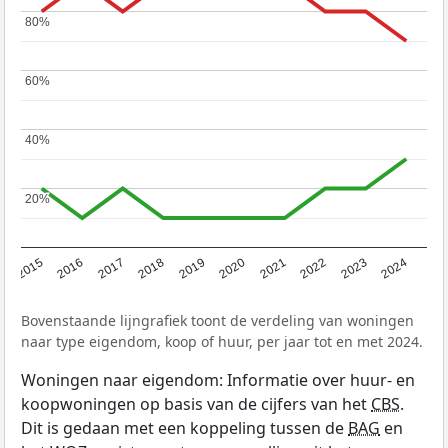
80%
80%
60%
60%
40%
40%
20%
20%
2015
2016
2017
2018
2019
2020
2021
2022
2023
2024
Bovenstaande lijngrafiek toont de verdeling van woningen
naar type eigendom, koop of huur, per jaar tot en met 2024.
Woningen naar eigendom: Informatie over huur- en
koopwoningen op basis van de cijfers van het
CBS
.
Dit is gedaan met een koppeling tussen de
BAG
en