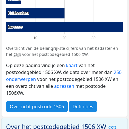
Huishoudens
Huishoudens
Inwoners
Inwoners
10
20
30
Overzicht van de belangrijkste cijfers van het Kadaster en
het
CBS
voor het postcodegebied 1506 XW.
Op deze pagina vind je een
kaart
van het
postcodegebied 1506 XW, de data over meer dan
250
onderwerpen
voor het postcodegebied 1506 XW en
een overzicht van alle
adressen
met postcode
1506XW.
Overzicht postcode 1506
Definities
Over het postcodegebied 1506 XW