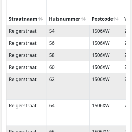
Straatnaam
Huisnummer
Postcode
Wo
Straatnaam
Huisnummer
Postcode
Wo
Reigerstraat
54
1506XW
Za
Reigerstraat
56
1506XW
Za
Reigerstraat
58
1506XW
Za
Reigerstraat
60
1506XW
Za
Reigerstraat
62
1506XW
Za
Reigerstraat
64
1506XW
Za
Reigerstraat
66
1506XW
Za