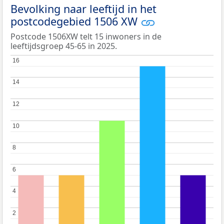
Bevolking naar leeftijd in het
postcodegebied 1506 XW
Postcode 1506XW telt 15 inwoners in de
leeftijdsgroep 45-65 in 2025.
16
16
14
14
12
12
10
10
8
8
6
6
4
4
2
2