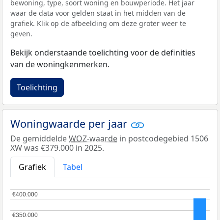
bewoning, type, soort woning en bouwperiode. Het jaar
waar de data voor gelden staat in het midden van de
grafiek. Klik op de afbeelding om deze groter weer te
geven.
Bekijk onderstaande toelichting voor de definities
van de woningkenmerken.
Toelichting
Woningwaarde per jaar
De gemiddelde
WOZ-waarde
in postcodegebied 1506
XW was €379.000 in 2025.
Grafiek
Tabel
€400.000
€400.000
€350.000
€350.000