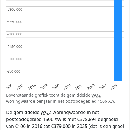
€300.000
€300.000
€250.000
€250.000
€200.000
€200.000
€150.000
€150.000
€100.000
€100.000
€50.000
€50.000
2016
2017
2018
2019
2020
2021
2022
2023
2024
2025
Bovenstaande grafiek toont de gemiddelde
WOZ
woningwaarde per jaar in het postcodegebied 1506 XW.
De gemiddelde
WOZ
woningwaarde in het
postcodegebied 1506 XW is met €378.894 gegroeid
van €106 in 2016 tot €379.000 in 2025 (dat is een groei