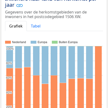
jaar
Gegevens over de herkomstgebieden van de
inwoners in het postcodegebied 1506 XW.
Grafiek
Tabel
Nederland
Europa
Buiten Europa
100%
100%
80%
80%
60%
60%
40%
40%
20%
20%