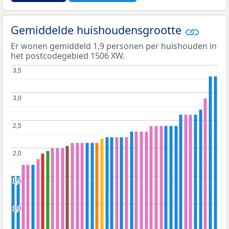
Gemiddelde huishoudensgrootte
Er wonen gemiddeld 1,9 personen per huishouden in
het postcodegebied 1506 XW.
3,5
3,5
3,0
3,0
2,5
2,5
2,0
2,0
1,5
1,5
1,0
1,0