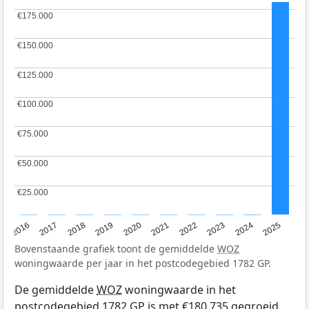
€175.000
€175.000
€150.000
€150.000
€125.000
€125.000
€100.000
€100.000
€75.000
€75.000
€50.000
€50.000
€25.000
€25.000
2016
2017
2018
2019
2020
2021
2022
2023
2024
2025
Bovenstaande grafiek toont de gemiddelde
WOZ
woningwaarde per jaar in het postcodegebied 1782 GP.
De gemiddelde
WOZ
woningwaarde in het
postcodegebied 1782 GP is met €180.735 gegroeid