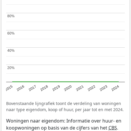
80%
80%
60%
60%
40%
40%
20%
20%
2015
2016
2017
2018
2019
2020
2021
2022
2023
2024
Bovenstaande lijngrafiek toont de verdeling van woningen
naar type eigendom, koop of huur, per jaar tot en met 2024.
Woningen naar eigendom: Informatie over huur- en
koopwoningen op basis van de cijfers van het
CBS
.