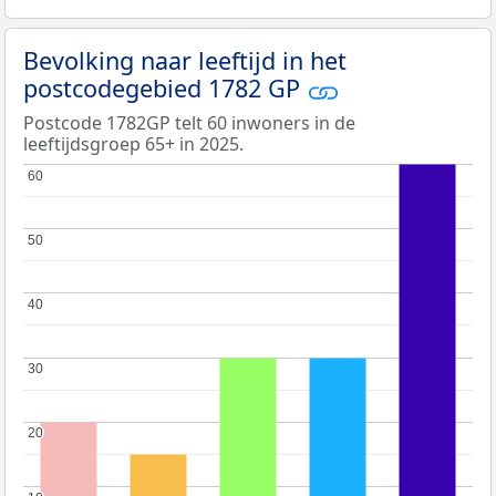
Bevolking naar leeftijd in het
postcodegebied 1782 GP
Postcode 1782GP telt 60 inwoners in de
leeftijdsgroep 65+ in 2025.
60
60
50
50
40
40
30
30
20
20