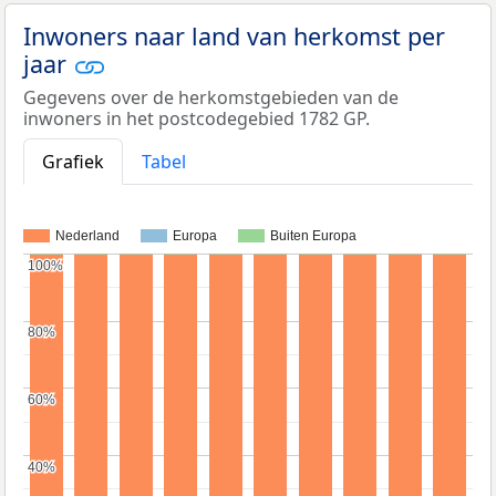
Inwoners naar land van herkomst per
jaar
Gegevens over de herkomstgebieden van de
inwoners in het postcodegebied 1782 GP.
Grafiek
Tabel
Nederland
Europa
Buiten Europa
100%
100%
80%
80%
60%
60%
40%
40%