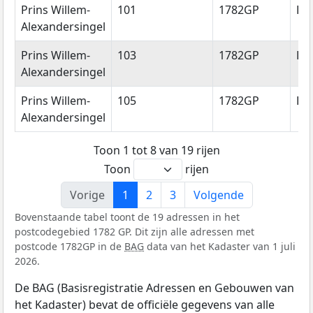
Prins Willem-
101
1782GP
De
Alexandersingel
Prins Willem-
103
1782GP
De
Alexandersingel
Prins Willem-
105
1782GP
De
Alexandersingel
Toon 1 tot 8 van 19 rijen
Toon
rijen
Vorige
1
2
3
Volgende
Bovenstaande tabel toont de 19 adressen in het
postcodegebied 1782 GP. Dit zijn alle adressen met
postcode 1782GP in de
BAG
data van het Kadaster van 1 juli
2026.
De BAG (Basisregistratie Adressen en Gebouwen van
het Kadaster) bevat de officiële gegevens van alle