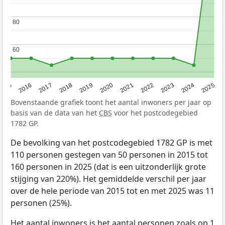
80
80
60
60
2015
2016
2017
2018
2019
2020
2021
2022
2023
2024
2025
Bovenstaande grafiek toont het aantal inwoners per jaar op
basis van de data van het
CBS
voor het postcodegebied
1782 GP.
De bevolking van het postcodegebied 1782 GP is met
110 personen gestegen van 50 personen in 2015 tot
160 personen in 2025 (dat is een uitzonderlijk grote
stijging van 220%). Het gemiddelde verschil per jaar
over de hele periode van 2015 tot en met 2025 was 11
personen (25%).
Het aantal inwoners is het aantal personen zoals op 1