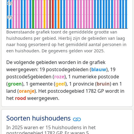
1,0
1,0
0,5
0,5
Bovenstaande grafiek toont de gemiddelde grootte van
huishoudens per gebied. Hierbij zijn de gebieden van laag
naar hoog gesorteerd op het gemiddeld aantal personen in
een huishouden. De gegevens gelden voor 2025.
De volgende gebieden worden in de grafiek
weergegeven: 19 postcodegebieden (
blauw
), 19
postcode5gebieden (
roze
), 1 numerieke postcode
(
groen
), 1 gemeente (
geel
), 1 provincie (
bruin
) en 1
land (
oranje
). Het postcodegebied 1782 GP wordt in
het
rood
weergegeven.
Soorten huishoudens
In 2025 waren er 15 huishoudens in het
postcodegebied 1782 GP. Er waren 5