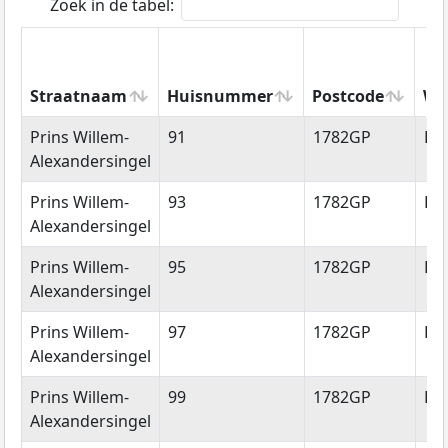
Zoek in de tabel:
Straatnaam
Huisnummer
Postcode
Wo
Straatnaam
Huisnummer
Postcode
Wo
Prins Willem-
91
1782GP
De
Alexandersingel
Prins Willem-
93
1782GP
De
Alexandersingel
Prins Willem-
95
1782GP
De
Alexandersingel
Prins Willem-
97
1782GP
De
Alexandersingel
Prins Willem-
99
1782GP
De
Alexandersingel