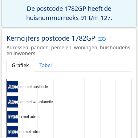
De postcode 1782GP heeft de
huisnummerreeks 91 t/m 127.
Kerncijfers postcode 1782GP
Adressen, panden, percelen, woningen, huishoudens
en inwoners.
Grafiek
Tabel
Adressen met postcode
Adressen met postcode
Adressen met woonfunctie
Adressen met woonfunctie
Panden met adres
Panden met adres
Percelen met adres
Percelen met adres