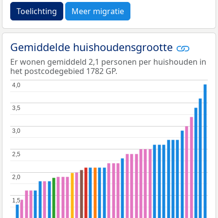
Toelichting
Meer migratie
Gemiddelde huishoudensgrootte
Er wonen gemiddeld 2,1 personen per huishouden in
het postcodegebied 1782 GP.
4,0
4,0
3,5
3,5
3,0
3,0
2,5
2,5
2,0
2,0
1,5
1,5