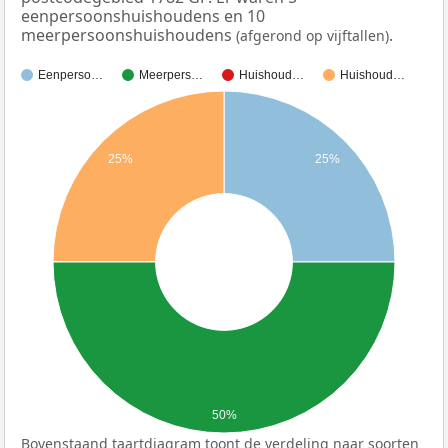
eenpersoonshuishoudens en 10
meerpersoonshuishoudens
.
(afgerond op vijftallen)
Eenperso…
Meerpers…
Huishoud…
Huishoud…
25%
25%
50%
Bovenstaand taartdiagram toont de verdeling naar soorten