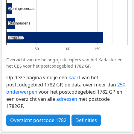
Woningvoorraad
Woningvoorraad
Huishoudens
Huishoudens
Inwoners
Inwoners
50
100
150
Overzicht van de belangrijkste cijfers van het Kadaster en
het
CBS
voor het postcodegebied 1782 GP.
Op deze pagina vind je een
kaart
van het
postcodegebied 1782 GP, de data over meer dan
250
onderwerpen
voor het postcodegebied 1782 GP en
een overzicht van alle
adressen
met postcode
1782GP.
Overzicht postcode 1782
Definities