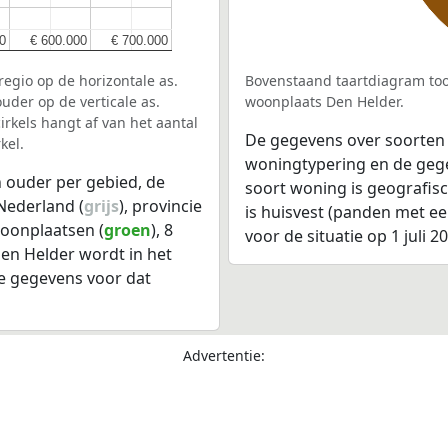
0
0
€ 600.000
€ 600.000
€ 700.000
€ 700.000
egio op de horizontale as.
Bovenstaand taartdiagram too
uder op de verticale as.
woonplaats Den Helder.
rkels hangt af van het aantal
De gegevens over soorten
kel.
woningtypering en de gegev
 ouder per gebied, de
soort woning is geografis
Nederland (
grijs
), provincie
is huisvest (panden met e
woonplaatsen (
groen
), 8
voor de situatie op 1 juli 2
en Helder wordt in het
e gegevens voor dat
Advertentie: