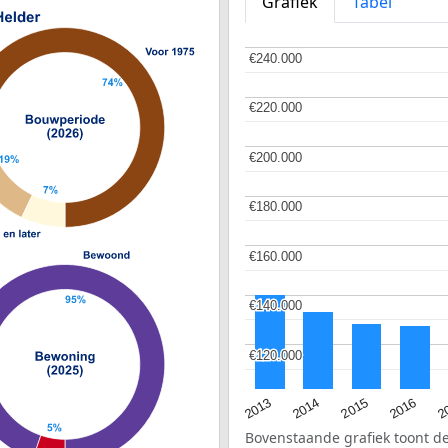
Grafiek
Tabel
€240.000
€240.000
€220.000
€220.000
€200.000
€200.000
€180.000
€180.000
€160.000
€160.000
€140.000
€140.000
€120.000
€120.000
2015
2
2014
2016
2013
Bovenstaande grafiek toont 