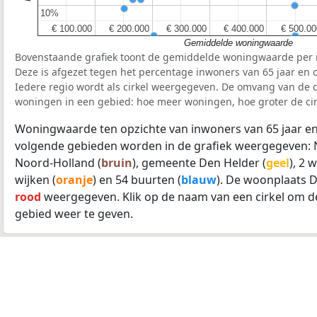
10%
10%
€ 100.000
€ 100.000
€ 200.000
€ 200.000
€ 300.000
€ 300.000
€ 400.000
€ 400.000
€ 500.00
€ 500.00
Gemiddelde woningwaarde
Bovenstaande grafiek toont de gemiddelde woningwaarde per r
Deze is afgezet tegen het percentage inwoners van 65 jaar en o
Iedere regio wordt als cirkel weergegeven. De omvang van de ci
woningen in een gebied: hoe meer woningen, hoe groter de cir
Woningwaarde ten opzichte van inwoners van 65 jaar en
volgende gebieden worden in de grafiek weergegeven: 
Noord-Holland (
bruin
), gemeente Den Helder (
geel
), 2 
wijken (
oranje
) en 54 buurten (
blauw
). De woonplaats D
rood
weergegeven. Klik op de naam van een cirkel om d
gebied weer te geven.