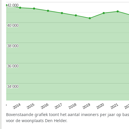
42.000
42.000
40.000
40.000
38.000
38.000
36.000
36.000
34.000
34.000
2017
20
2014
2019
2016
2021
2013
2018
2015
2020
Bovenstaande grafiek toont het aantal inwoners per jaar op ba
voor de woonplaats Den Helder.