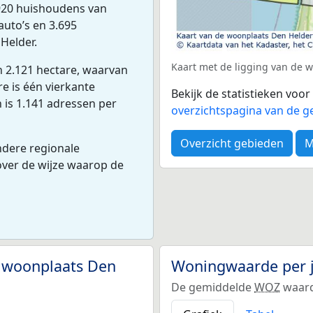
920 huishoudens van
auto’s en 3.695
Helder.
Kaart met de ligging van de 
n 2.121 hectare, waarvan
e is één vierkante
Bekijk de statistieken voo
 is 1.141 adressen per
overzichtspagina van de g
Overzicht gebieden
M
ndere regionale
 over de wijze waarop de
 woonplaats Den
Woningwaarde per 
De gemiddelde
WOZ
waard