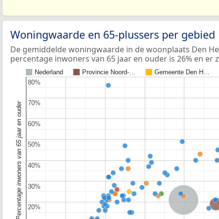
Woningwaarde en 65-plussers per gebied
De gemiddelde woningwaarde in de woonplaats Den Held
percentage inwoners van 65 jaar en ouder is 26% en er z
Nederland
Provincie Noord-…
Gemeente Den H…
80%
80%
70%
70%
Percentage inwoners van 65 jaar en ouder
60%
60%
50%
50%
40%
40%
30%
30%
Nederland
Provincie No
20%
20%