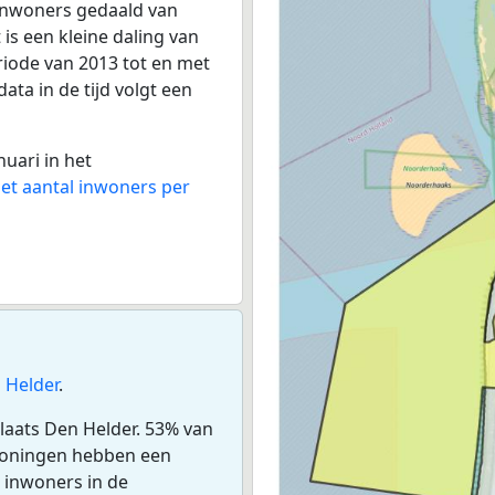
inwoners gedaald van
 is een kleine daling van
riode van 2013 tot en met
ata in de tijd volgt een
nuari in het
het aantal inwoners per
 Helder
.
laats Den Helder. 53% van
woningen hebben een
 inwoners in de