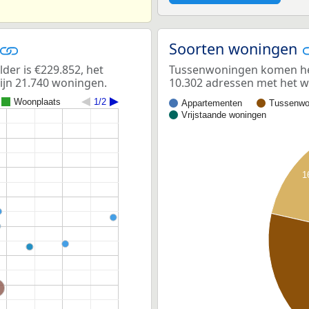
Soorten woningen
er is €229.852, het
Tussenwoningen komen het 
ijn 21.740 woningen.
10.302 adressen met het 
Woonplaats
1/2
Appartementen
Tussenwo
Vrijstaande woningen
1
ord-Holland