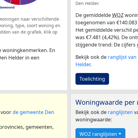
Den Helder.
De gemiddelde
WOZ
wonin
woningen naar verschillende
toegenomen van €140.083 in
ning, type, soort woning en
Het gemiddelde verschil pe
dden van de grafiek. Klik op
was €7.481 (4,42%). De ontw
stijgende trend: De cijfers 
 de woningkenmerken. En
Bekijk ook de
ranglijst va
en Helder in een
Helder
.
Toelichting
Woningwaarde per 
n voor
de gemeente Den
Bekijk ook de
ranglijsten
va
woningwaarde:
 provincies, gemeenten,
WOZ ranglijsten