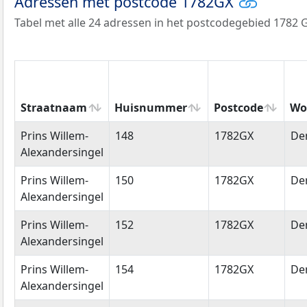
Adressen met postcode 1782GX
Tabel met alle 24 adressen in het postcodegebied 1782 
Straatnaam
Huisnummer
Postcode
Wo
Straatnaam
Huisnummer
Postcode
Wo
Prins Willem-
148
1782GX
De
Alexandersingel
Prins Willem-
150
1782GX
De
Alexandersingel
Prins Willem-
152
1782GX
De
Alexandersingel
Prins Willem-
154
1782GX
De
Alexandersingel