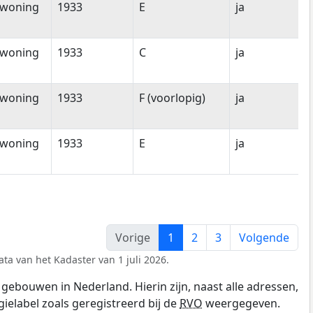
nwoning
1933
E
ja
nwoning
1933
C
ja
nwoning
1933
F (voorlopig)
ja
nwoning
1933
E
ja
Vorige
1
2
3
Volgende
ta van het Kadaster van 1 juli 2026.
gebouwen in Nederland. Hierin zijn, naast alle adressen,
gielabel zoals geregistreerd bij de
RVO
weergegeven.