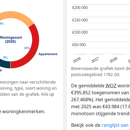
€200.000
€200.000
€150.000
€150.000
€100.000
€100.000
€50.000
€50.000
2
2016
2018
2017
Bovenstaande grafiek toont 
postcodegebied 1782 GX.
woningen naar verschillende
De gemiddelde
WOZ
wonin
ning, type, soort woning en
€395.852 toegenomen van €1
dden van de grafiek. Klik op
267.468%). Het gemiddelde 
met 2025 was €43.984 (17.8
 de woningkenmerken.
monotoon stijgende trend: D
Bekijk ook de
ranglijst va