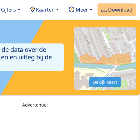
Cijfers
Kaarten
Meer
Download
 de data over de
n en uitleg bij de
Bekijk kaart
Advertentie: