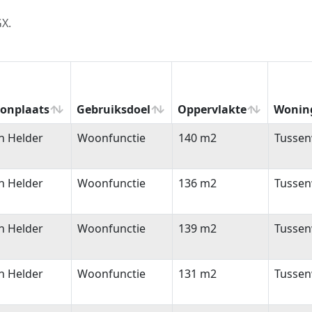
GX.
onplaats
Gebruiksdoel
Oppervlakte
Wonin
onplaats
Gebruiksdoel
Oppervlakte
Wonin
n Helder
Woonfunctie
140 m2
Tusse
n Helder
Woonfunctie
136 m2
Tusse
n Helder
Woonfunctie
139 m2
Tusse
n Helder
Woonfunctie
131 m2
Tusse