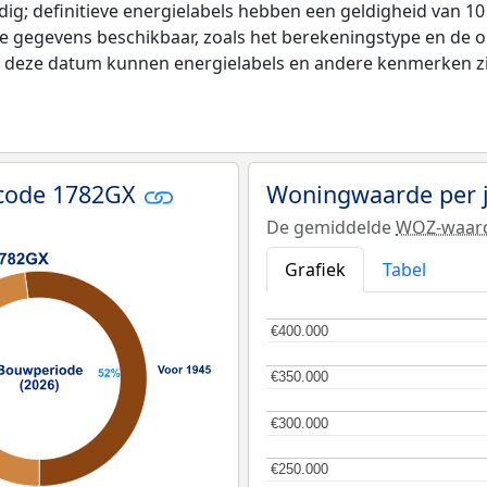
ldig; definitieve energielabels hebben een geldigheid van 1
de gegevens beschikbaar, zoals het berekeningstype en de
na deze datum kunnen energielabels en andere kenmerken zij
tcode 1782GX
Woningwaarde per 
De gemiddelde
WOZ-waar
Grafiek
Tabel
€400.000
€400.000
€350.000
€350.000
€300.000
€300.000
€250.000
€250.000