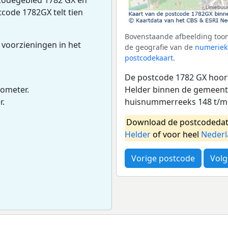
tcode 1782GX telt tien
Bovenstaande afbeelding toon
 voorzieningen in het
de geografie van de
numeriek
postcodekaart
.
De postcode 1782 GX hoort
Helder binnen de gemeente
lometer.
huisnummerreeks 148 t/m
r.
Download de postcodedat
Helder
of voor heel
Neder
Vorige postcode
Volg