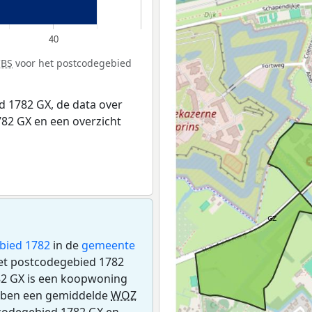
40
CBS
voor het postcodegebied
 1782 GX, de data over
82 GX en een overzicht
bied 1782
in de
gemeente
 het postcodegebied 1782
82 GX is een koopwoning
ebben een gemiddelde
WOZ
tcodegebied 1782 GX en