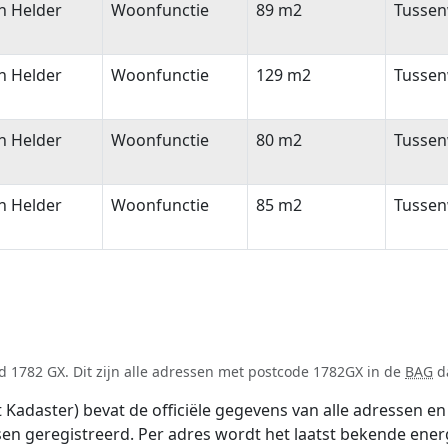
n Helder
Woonfunctie
89 m2
Tusse
n Helder
Woonfunctie
129 m2
Tusse
n Helder
Woonfunctie
80 m2
Tusse
n Helder
Woonfunctie
85 m2
Tusse
 1782 GX. Dit zijn alle adressen met postcode 1782GX in de
BAG
da
adaster) bevat de officiële gegevens van alle adressen en 
tsen geregistreerd. Per adres wordt het laatst bekende ener