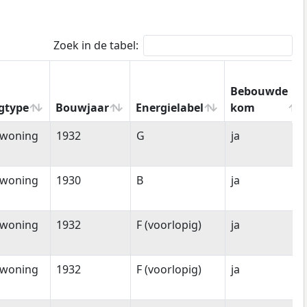
Zoek in de tabel:
Bebouwde
gtype
Bouwjaar
Energielabel
kom
gtype
Bouwjaar
Energielabel
Bebouwde
nwoning
1932
G
ja
kom
nwoning
1930
B
ja
nwoning
1932
F (voorlopig)
ja
nwoning
1932
F (voorlopig)
ja