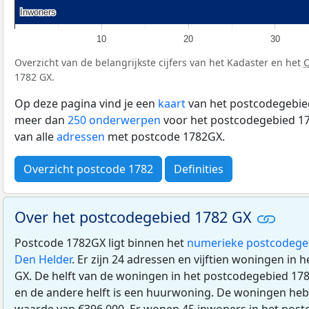
Inwoners
Inwoners
10
20
30
Overzicht van de belangrijkste cijfers van het Kadaster en het
1782 GX.
Op deze pagina vind je een
kaart
van het postcodegebied
meer dan
250 onderwerpen
voor het postcodegebied 17
van alle
adressen
met postcode 1782GX.
Overzicht postcode 1782
Definities
Over het postcodegebied 1782 GX
Postcode 1782GX ligt binnen het
numerieke postcodege
Den Helder
. Er zijn 24 adressen en vijftien woningen in
GX. De helft van de woningen in het postcodegebied 17
en de andere helft is een huurwoning. De woningen h
waarde van €396.000. Er wonen 45 inwoners in het pos