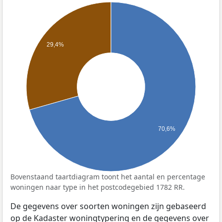
29,4%
70,6%
Bovenstaand taartdiagram toont het aantal en percentage
woningen naar type in het postcodegebied 1782 RR.
De gegevens over soorten woningen zijn gebaseerd
op de Kadaster woningtypering en de gegevens over