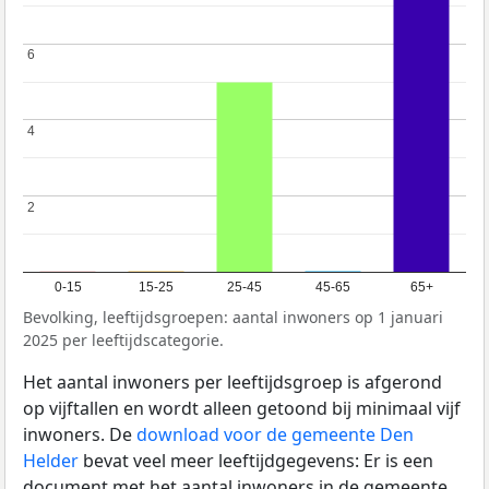
6
6
4
4
2
2
0-15
15-25
25-45
45-65
65+
Bevolking, leeftijdsgroepen: aantal inwoners op 1 januari
2025 per leeftijdscategorie.
Het aantal inwoners per leeftijdsgroep is afgerond
op vijftallen en wordt alleen getoond bij minimaal vijf
inwoners. De
download voor de gemeente Den
Helder
bevat veel meer leeftijdgegevens: Er is een
document met het aantal inwoners in de gemeente