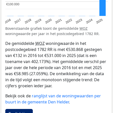
€100.000
€100.000
2016
2017
2018
2019
2020
2021
2022
2023
2024
2025
Bovenstaande grafiek toont de gemiddelde
WOZ
woningwaarde per jaar in het postcodegebied 1782 RR.
De gemiddelde
WOZ
woningwaarde in het
postcodegebied 1782 RR is met €530.868 gestegen
van €132 in 2016 tot €531.000 in 2025 (dat is een
toename van 402.173%). Het gemiddelde verschil per
jaar over de hele periode van 2016 tot en met 2025
was €58.985 (27.059%). De ontwikkeling van de data
in de tijd volgt een monotoon stijgende trend: De
cijfers groeien ieder jaar.
Bekijk ook de
ranglijst van de woningwaarden per
buurt in de gemeente Den Helder
.