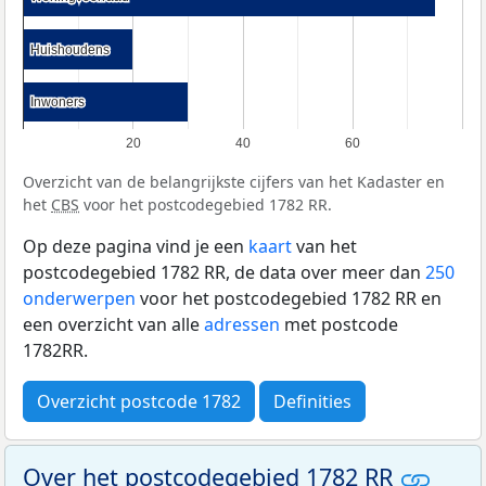
Huishoudens
Huishoudens
Inwoners
Inwoners
20
40
60
Overzicht van de belangrijkste cijfers van het Kadaster en
het
CBS
voor het postcodegebied 1782 RR.
Op deze pagina vind je een
kaart
van het
postcodegebied 1782 RR, de data over meer dan
250
onderwerpen
voor het postcodegebied 1782 RR en
een overzicht van alle
adressen
met postcode
1782RR.
Overzicht postcode 1782
Definities
Over het postcodegebied 1782 RR