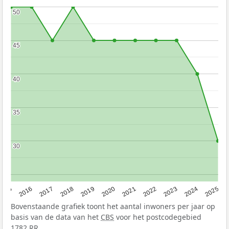
50
50
45
45
40
40
35
35
30
30
2015
2016
2017
2018
2019
2020
2021
2022
2023
2024
2025
Bovenstaande grafiek toont het aantal inwoners per jaar op
basis van de data van het
CBS
voor het postcodegebied
1782 RR.