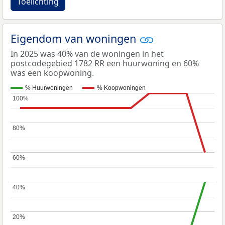
Toelichting
Eigendom van woningen
In 2025 was 40% van de woningen in het
postcodegebied 1782 RR een huurwoning en 60%
was een koopwoning.
% Huurwoningen
% Koopwoningen
100%
100%
80%
80%
60%
60%
40%
40%
20%
20%