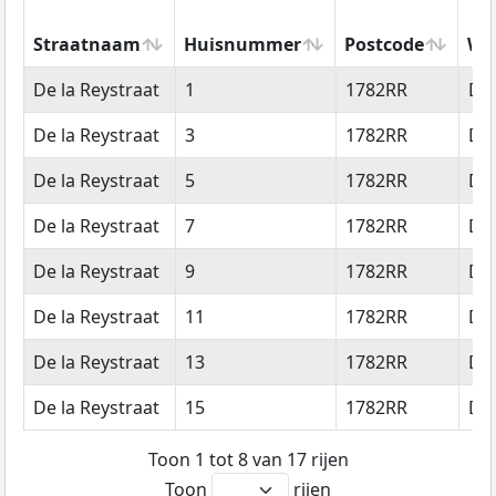
Straatnaam
Huisnummer
Postcode
Wo
Straatnaam
Huisnummer
Postcode
Wo
De la Reystraat
1
1782RR
De
De la Reystraat
3
1782RR
De
De la Reystraat
5
1782RR
De
De la Reystraat
7
1782RR
De
De la Reystraat
9
1782RR
De
De la Reystraat
11
1782RR
De
De la Reystraat
13
1782RR
De
De la Reystraat
15
1782RR
De
Toon 1 tot 8 van 17 rijen
Toon
rijen