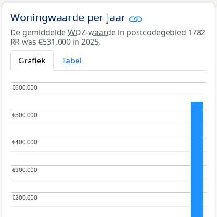
Woningwaarde per jaar
De gemiddelde
WOZ-waarde
in postcodegebied 1782
RR was €531.000 in 2025.
Grafiek
Tabel
€600.000
€600.000
€500.000
€500.000
€400.000
€400.000
€300.000
€300.000
€200.000
€200.000