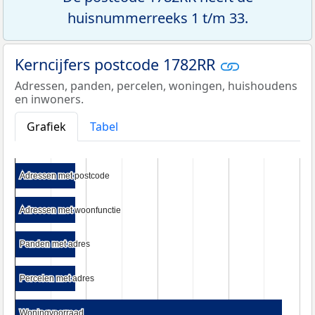
huisnummerreeks 1 t/m 33.
Kerncijfers postcode 1782RR
Adressen, panden, percelen, woningen, huishoudens
en inwoners.
Grafiek
Tabel
Adressen met postcode
Adressen met postcode
Adressen met woonfunctie
Adressen met woonfunctie
Panden met adres
Panden met adres
Percelen met adres
Percelen met adres
Woningvoorraad
Woningvoorraad