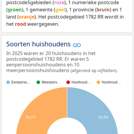
postcode5gebieden (
roze
), 1 numerieke postcode
(
groen
), 1 gemeente (
geel
), 1 provincie (
bruin
) en 1
land (
oranje
). Het postcodegebied 1782 RR wordt in
het
rood
weergegeven.
Soorten huishoudens
In 2025 waren er 20 huishoudens in het
postcodegebied 1782 RR. Er waren 5
eenpersoonshuishoudens en 10
meerpersoonshuishoudens
.
(afgerond op vijftallen)
Eenperso…
Meerpers…
Huishoud…
Huishoud…
33,3%
33,3%