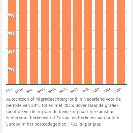
80%
80%
60%
60%
40%
40%
20%
20%
2019
2022
2017
2025
2020
2015
2023
2018
2021
2016
2024
Autochtoon of migratieachtergrond in Nederland voor de
periode van 2015 tot en met 2025: Bovenstaande grafiek
toont de verdeling van de bevolking naar herkomst uit
Nederland, herkomst uit Europa en herkomst van buiten
Europa in het postcodegebied 1782 RR per jaar.