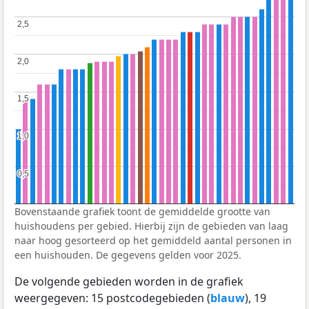
2,5
2,5
2,0
2,0
1,5
1,5
1,0
1,0
0,5
0,5
Bovenstaande grafiek toont de gemiddelde grootte van
huishoudens per gebied. Hierbij zijn de gebieden van laag
naar hoog gesorteerd op het gemiddeld aantal personen in
een huishouden. De gegevens gelden voor 2025.
De volgende gebieden worden in de grafiek
weergegeven: 15 postcodegebieden (
blauw
), 19