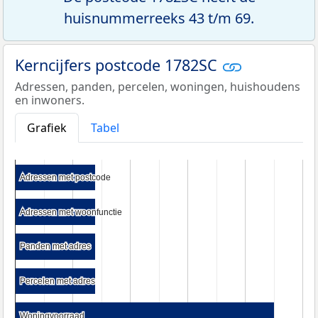
huisnummerreeks 43 t/m 69.
Kerncijfers postcode 1782SC
Adressen, panden, percelen, woningen, huishoudens
en inwoners.
Grafiek
Tabel
Adressen met postcode
Adressen met postcode
Adressen met woonfunctie
Adressen met woonfunctie
Panden met adres
Panden met adres
Percelen met adres
Percelen met adres
Woningvoorraad
Woningvoorraad