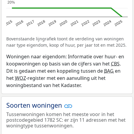
20%
20%
2019
2022
2025
2017
2020
2023
2015
2018
2021
2024
2016
Bovenstaande lijngrafiek toont de verdeling van woningen
naar type eigendom, koop of huur, per jaar tot en met 2025.
Woningen naar eigendom: Informatie over huur- en
koopwoningen op basis van de cijfers van het
CBS
.
Dit is gedaan met een koppeling tussen de
BAG
en
het
WOZ
-register met een aanvulling uit het
woningbestand van het Kadaster.
Soorten woningen
Tussenwoningen komen het meeste voor in het
postcodegebied 1782 SC: er zijn 11 adressen met het
woningtype tussenwoningen.