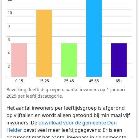
10
10
8
8
6
6
4
4
2
2
0-15
15-25
25-45
45-65
65+
Bevolking, leeftijdsgroepen: aantal inwoners op 1 januari
2025 per leeftijdscategorie.
Het aantal inwoners per leeftijdsgroep is afgerond
op vijftallen en wordt alleen getoond bij minimaal vijf
inwoners. De
download voor de gemeente Den
Helder
bevat veel meer leeftijdgegevens: Er is een
document met het aantal inwoners in de gemeente