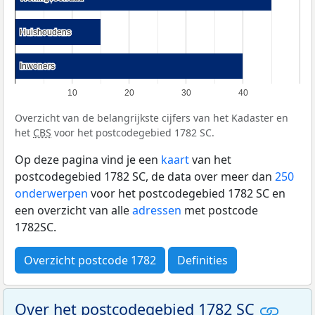
Huishoudens
Huishoudens
Inwoners
Inwoners
10
20
30
40
Overzicht van de belangrijkste cijfers van het Kadaster en
het
CBS
voor het postcodegebied 1782 SC.
Op deze pagina vind je een
kaart
van het
postcodegebied 1782 SC, de data over meer dan
250
onderwerpen
voor het postcodegebied 1782 SC en
een overzicht van alle
adressen
met postcode
1782SC.
Overzicht postcode 1782
Definities
Over het postcodegebied 1782 SC