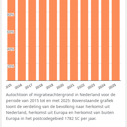
80%
80%
60%
60%
40%
40%
20%
20%
2019
2022
2017
2025
2020
2015
2023
2018
2021
2016
2024
Autochtoon of migratieachtergrond in Nederland voor de
periode van 2015 tot en met 2025: Bovenstaande grafiek
toont de verdeling van de bevolking naar herkomst uit
Nederland, herkomst uit Europa en herkomst van buiten
Europa in het postcodegebied 1782 SC per jaar.