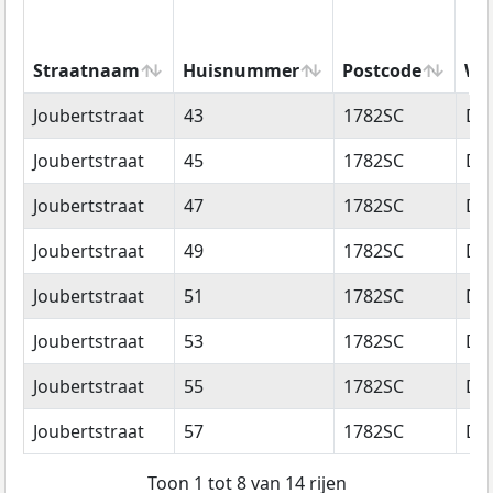
Straatnaam
Huisnummer
Postcode
Wo
Straatnaam
Huisnummer
Postcode
Wo
Joubertstraat
43
1782SC
De
Joubertstraat
45
1782SC
De
Joubertstraat
47
1782SC
De
Joubertstraat
49
1782SC
De
Joubertstraat
51
1782SC
De
Joubertstraat
53
1782SC
De
Joubertstraat
55
1782SC
De
Joubertstraat
57
1782SC
De
Toon 1 tot 8 van 14 rijen