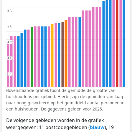
2,5
2,5
2,0
2,0
1,5
1,5
1,0
1,0
0,5
0,5
Bovenstaande grafiek toont de gemiddelde grootte van
huishoudens per gebied. Hierbij zijn de gebieden van laag
naar hoog gesorteerd op het gemiddeld aantal personen in
een huishouden. De gegevens gelden voor 2025.
De volgende gebieden worden in de grafiek
weergegeven: 11 postcodegebieden (
blauw
), 19