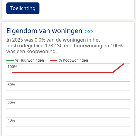
Toelichting
Eigendom van woningen
In 2025 was 0,0% van de woningen in het
postcodegebied 1782 SC een huurwoning en 100%
was een koopwoning.
% Huurwoningen
% Koopwoningen
100%
100%
80%
80%
60%
60%
40%
40%