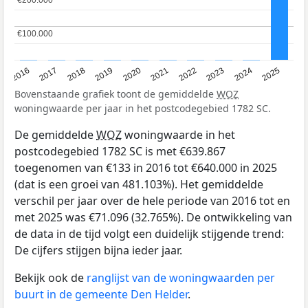
€100.000
€100.000
2016
2017
2018
2019
2020
2021
2022
2023
2024
2025
Bovenstaande grafiek toont de gemiddelde
WOZ
woningwaarde per jaar in het postcodegebied 1782 SC.
De gemiddelde
WOZ
woningwaarde in het
postcodegebied 1782 SC is met €639.867
toegenomen van €133 in 2016 tot €640.000 in 2025
(dat is een groei van 481.103%). Het gemiddelde
verschil per jaar over de hele periode van 2016 tot en
met 2025 was €71.096 (32.765%). De ontwikkeling van
de data in de tijd volgt een duidelijk stijgende trend:
De cijfers stijgen bijna ieder jaar.
Bekijk ook de
ranglijst van de woningwaarden per
buurt in de gemeente Den Helder
.