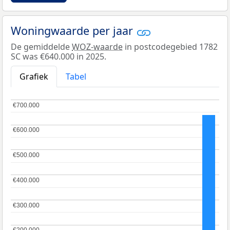
Woningwaarde per jaar
De gemiddelde
WOZ-waarde
in postcodegebied 1782
SC was €640.000 in 2025.
Grafiek
Tabel
€700.000
€700.000
€600.000
€600.000
€500.000
€500.000
€400.000
€400.000
€300.000
€300.000
€200.000
€200.000