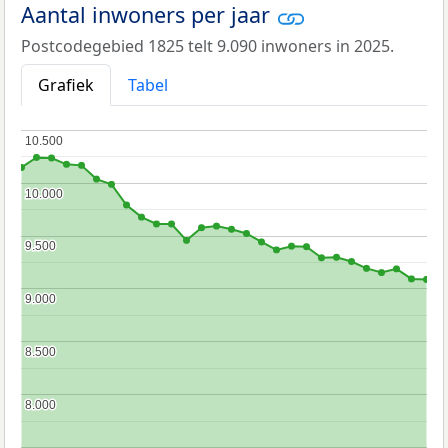
Aantal inwoners per jaar
Postcodegebied 1825 telt 9.090 inwoners in 2025.
Grafiek
Tabel
10.500
10.500
10.000
10.000
9.500
9.500
9.000
9.000
8.500
8.500
8.000
8.000