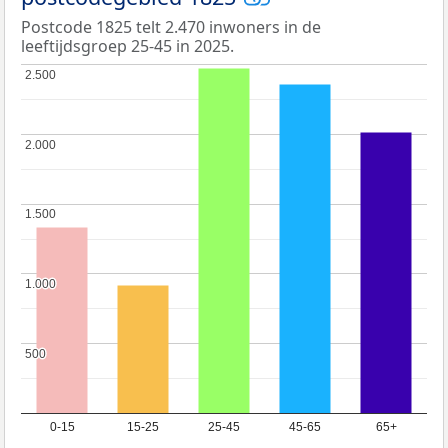
Postcode 1825 telt 2.470 inwoners in de
leeftijdsgroep 25-45 in 2025.
2.500
2.500
2.000
2.000
1.500
1.500
1.000
1.000
500
500
0-15
15-25
25-45
45-65
65+