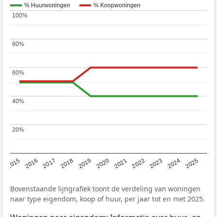
% Huurwoningen
% Koopwoningen
100%
100%
80%
80%
60%
60%
40%
40%
20%
20%
2019
2022
2025
2017
2020
2023
2015
2018
2021
2024
2016
Bovenstaande lijngrafiek toont de verdeling van woningen
naar type eigendom, koop of huur, per jaar tot en met 2025.