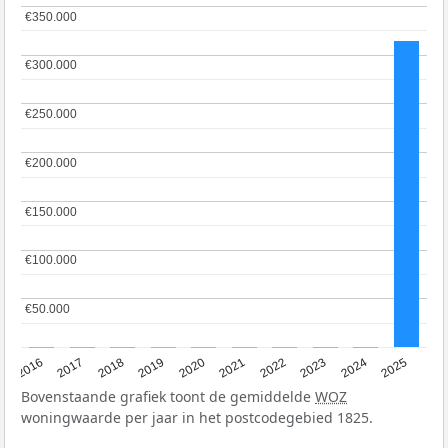
€350.000
€350.000
€300.000
€300.000
€250.000
€250.000
€200.000
€200.000
€150.000
€150.000
€100.000
€100.000
€50.000
€50.000
2016
2017
2018
2019
2020
2021
2022
2023
2024
2025
Bovenstaande grafiek toont de gemiddelde
WOZ
woningwaarde per jaar in het postcodegebied 1825.