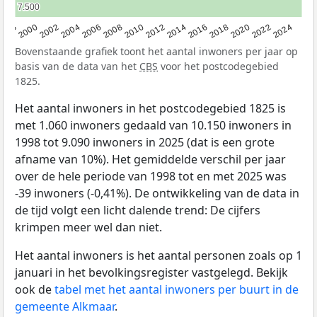
7.500
7.500
1998
2000
2002
2004
2006
2008
2010
2012
2014
2016
2018
2020
2022
2024
Bovenstaande grafiek toont het aantal inwoners per jaar op
basis van de data van het
CBS
voor het postcodegebied
1825.
Het aantal inwoners in het postcodegebied 1825 is
met 1.060 inwoners gedaald van 10.150 inwoners in
1998 tot 9.090 inwoners in 2025 (dat is een grote
afname van 10%). Het gemiddelde verschil per jaar
over de hele periode van 1998 tot en met 2025 was
-39 inwoners (-0,41%). De ontwikkeling van de data in
de tijd volgt een licht dalende trend: De cijfers
krimpen meer wel dan niet.
Het aantal inwoners is het aantal personen zoals op 1
januari in het bevolkingsregister vastgelegd. Bekijk
ook de
tabel met het aantal inwoners per buurt in de
gemeente Alkmaar
.