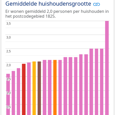
Gemiddelde huishoudensgrootte
Er wonen gemiddeld 2,0 personen per huishouden in
het postcodegebied 1825.
3,5
3,5
3,0
3,0
2,5
2,5
2,0
2,0
1,5
1,5
1,0
1,0
0,5
0,5