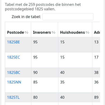
Tabel met de 259 postcodes die binnen het
postcodegebied 1825 vallen.
Zoek in de tabel:
Postcode
Inwoners
Huishoudens
Adres
Postcode
Inwoners
Huishoudens
Adres
1825BE
95
15
13
1825EC
95
15
17
1825BC
90
40
38
1825NN
85
35
36
1825TL
80
40
89