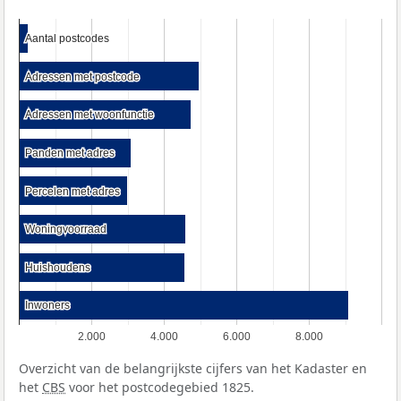
Aantal postcodes
Aantal postcodes
Adressen met postcode
Adressen met postcode
Adressen met woonfunctie
Adressen met woonfunctie
Panden met adres
Panden met adres
Percelen met adres
Percelen met adres
Woningvoorraad
Woningvoorraad
Huishoudens
Huishoudens
Inwoners
Inwoners
2.000
4.000
6.000
8.000
Overzicht van de belangrijkste cijfers van het Kadaster en
het
CBS
voor het postcodegebied 1825.