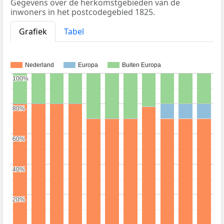
Gegevens over de herkomstgebieden van de
inwoners in het postcodegebied 1825.
Grafiek
Tabel
Nederland
Europa
Buiten Europa
100%
100%
80%
80%
60%
60%
40%
40%
20%
20%