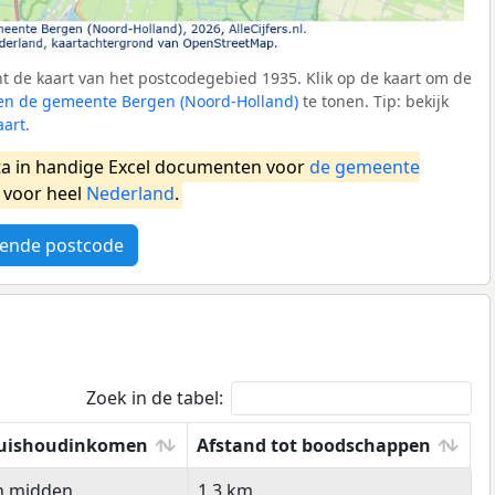
 de kaart van het postcodegebied 1935. Klik op de kaart om de
nen de gemeente Bergen (Noord-Holland)
te tonen. Tip: bekijk
aart
.
a in handige Excel documenten voor
de gemeente
 voor heel
Nederland
.
ende postcode
Zoek in de tabel:
uishoudinkomen
Afstand tot boodschappen
uishoudinkomen
Afstand tot boodschappen
n midden
1,3 km