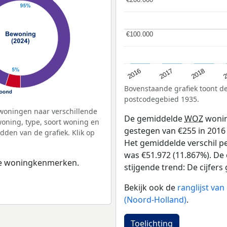
€100.000
€100.000
2
2016
2018
2017
Bovenstaande grafiek toont 
postcodegebied 1935.
woningen naar verschillende
De gemiddelde
WOZ
wonin
ning, type, soort woning en
gestegen van €255 in 2016 
dden van de grafiek. Klik op
Het gemiddelde verschil pe
was €51.972 (11.867%). De 
 de woningkenmerken.
stijgende trend: De cijfers 
Bekijk ook de
ranglijst va
(Noord-Holland)
.
Toelichting