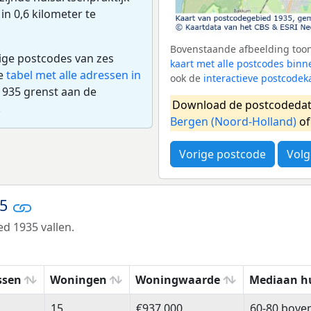
 in 0,6 kilometer te
Bovenstaande afbeelding toont
dige postcodes van zes
kaart met alle postcodes bin
de
tabel met alle adressen in
ook de
interactieve postcodek
1935 grenst aan de
Download de postcodedat
.
Bergen (Noord-Holland)
of
Vorige postcode
Volg
35
d 1935 vallen.
ssen
Woningen
Woningwaarde
Mediaan h
ssen
Woningen
Woningwaarde
Mediaan h
15
€937.000
60-80 bove