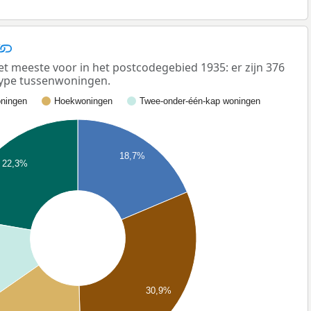
meeste voor in het postcodegebied 1935: er zijn 376
ype tussenwoningen.
ningen
Hoekwoningen
Twee-onder-één-kap woningen
18,7%
22,3%
30,9%