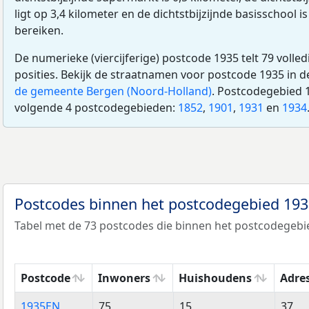
ligt op 3,4 kilometer en de dichtstbijzijnde basisschool is
bereiken.
De numerieke (viercijferige) postcode 1935 telt 79 volle
posities. Bekijk de straatnamen voor postcode 1935 in 
de gemeente Bergen (Noord-Holland)
. Postcodegebied 
volgende 4 postcodegebieden:
1852
,
1901
,
1931
en
1934
Postcodes binnen het postcodegebied 19
Tabel met de 73 postcodes die binnen het postcodegebie
Postcode
Inwoners
Huishoudens
Adre
Postcode
Inwoners
Huishoudens
Adre
1935EN
75
15
37