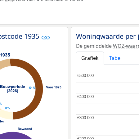
ostcode 1935
Woningwaarde per 
De gemiddelde
WOZ-waar
Grafiek
Tabel
€500.000
€500.000
€400.000
€400.000
€300.000
€300.000
€200.000
€200.000