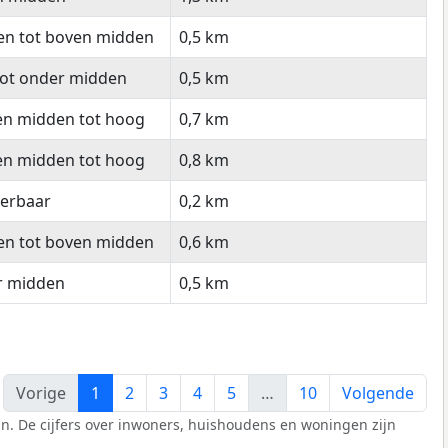
en tot boven midden
0,5 km
tot onder midden
0,5 km
en midden tot hoog
0,7 km
en midden tot hoog
0,8 km
eerbaar
0,2 km
en tot boven midden
0,6 km
r midden
0,5 km
Vorige
1
2
3
4
5
…
10
Volgende
n. De cijfers over inwoners, huishoudens en woningen zijn