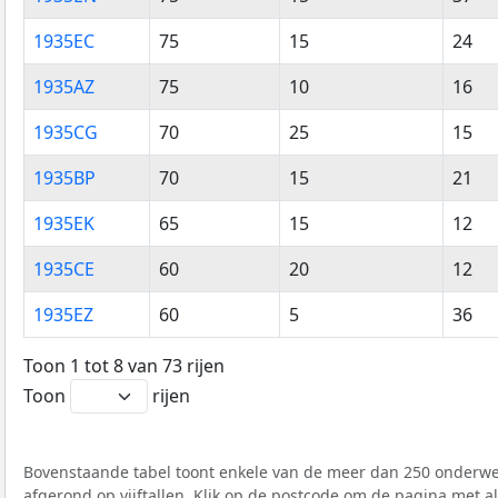
1935EC
75
15
24
1935AZ
75
10
16
1935CG
70
25
15
1935BP
70
15
21
1935EK
65
15
12
1935CE
60
20
12
1935EZ
60
5
36
Toon 1 tot 8 van 73 rijen
Toon
rijen
Bovenstaande tabel toont enkele van de meer dan 250 onderwer
afgerond op vijftallen. Klik op de postcode om de pagina met a