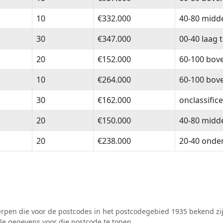
10
€332.000
40-80 midd
30
€347.000
00-40 laag 
20
€152.000
60-100 bov
10
€264.000
60-100 bov
30
€162.000
onclassific
20
€150.000
40-80 midd
20
€238.000
20-40 onde
pen die voor de postcodes in het postcodegebied 1935 bekend zij
lle gegevens voor die postcode te tonen.