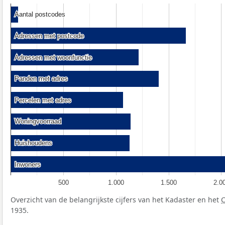
Aantal postcodes
Aantal postcodes
Adressen met postcode
Adressen met postcode
Adressen met woonfunctie
Adressen met woonfunctie
Panden met adres
Panden met adres
Percelen met adres
Percelen met adres
Woningvoorraad
Woningvoorraad
Huishoudens
Huishoudens
Inwoners
Inwoners
500
1.000
1.500
2.0
Overzicht van de belangrijkste cijfers van het Kadaster en het
1935.