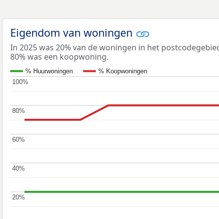
Eigendom van woningen
In 2025 was 20% van de woningen in het postcodegebi
80% was een koopwoning.
% Huurwoningen
% Koopwoningen
100%
100%
80%
80%
60%
60%
40%
40%
20%
20%