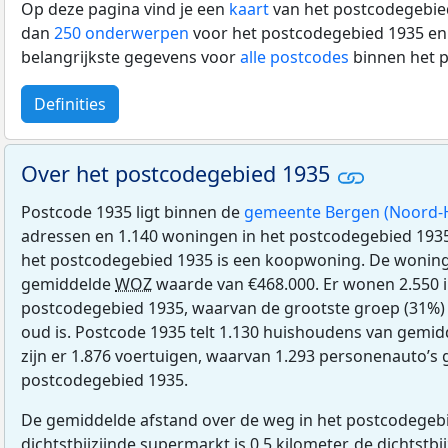
Op deze pagina vind je een
kaart
van het postcodegebied
dan
250 onderwerpen
voor het postcodegebied 1935 en 
belangrijkste gegevens voor
alle postcodes
binnen het 
Definities
Over het postcodegebied 1935
Postcode 1935 ligt binnen de
gemeente Bergen (Noord-H
adressen en 1.140 woningen in het postcodegebied 193
het postcodegebied 1935 is een koopwoning. De wonin
gemiddelde
WOZ
waarde van €468.000. Er wonen 2.550 
postcodegebied 1935, waarvan de grootste groep (31%) 
oud is. Postcode 1935 telt 1.130 huishoudens van gemid
zijn er 1.876 voertuigen, waarvan 1.293 personenauto’s 
postcodegebied 1935.
De gemiddelde afstand over de weg in het postcodegebi
dichtstbijzijnde supermarkt is 0,5 kilometer, de dichtstbi