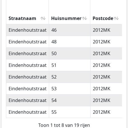
Straatnaam
Huisnummer
Postcode
W
Straatnaam
Huisnummer
Postcode
W
Eindenhoutstraat
46
2012MK
H
Eindenhoutstraat
48
2012MK
H
Eindenhoutstraat
50
2012MK
H
Eindenhoutstraat
51
2012MK
H
Eindenhoutstraat
52
2012MK
H
Eindenhoutstraat
53
2012MK
H
Eindenhoutstraat
54
2012MK
H
Eindenhoutstraat
55
2012MK
H
Toon 1 tot 8 van 19 rijen