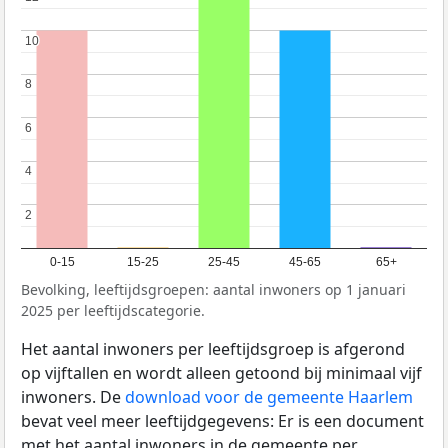
10
10
8
8
6
6
4
4
2
2
0-15
15-25
25-45
45-65
65+
Bevolking, leeftijdsgroepen: aantal inwoners op 1 januari
2025 per leeftijdscategorie.
Het aantal inwoners per leeftijdsgroep is afgerond
op vijftallen en wordt alleen getoond bij minimaal vijf
inwoners. De
download voor de gemeente Haarlem
bevat veel meer leeftijdgegevens: Er is een document
met het aantal inwoners in de gemeente per