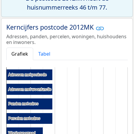
huisnummerreeks 46 t/m 77.
Kerncijfers postcode 2012MK
Adressen, panden, percelen, woningen, huishoudens
en inwoners.
Grafiek
Tabel
Adressen met postcode
Adressen met postcode
Adressen met woonfunctie
Adressen met woonfunctie
Panden met adres
Panden met adres
Percelen met adres
Percelen met adres
Woningvoorraad
Woningvoorraad