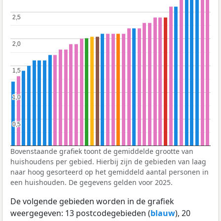
2,5
2,5
2,0
2,0
1,5
1,5
1,0
1,0
0,5
0,5
Bovenstaande grafiek toont de gemiddelde grootte van
huishoudens per gebied. Hierbij zijn de gebieden van laag
naar hoog gesorteerd op het gemiddeld aantal personen in
een huishouden. De gegevens gelden voor 2025.
De volgende gebieden worden in de grafiek
weergegeven: 13 postcodegebieden (
blauw
), 20