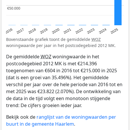
€50.000
€50.000
2016
2017
2018
2019
2020
2021
2022
2023
2024
2025
Bovenstaande grafiek toont de gemiddelde
WOZ
woningwaarde per jaar in het postcodegebied 2012 MK.
De gemiddelde
WOZ
woningwaarde in het
postcodegebied 2012 MK is met €214.396
toegenomen van €604 in 2016 tot €215.000 in 2025
(dat is een groei van 35.496%). Het gemiddelde
verschil per jaar over de hele periode van 2016 tot en
met 2025 was €23.822 (2.070%). De ontwikkeling van
de data in de tijd volgt een monotoon stijgende
trend: De cijfers groeien ieder jaar.
Bekijk ook de
ranglijst van de woningwaarden per
buurt in de gemeente Haarlem
.