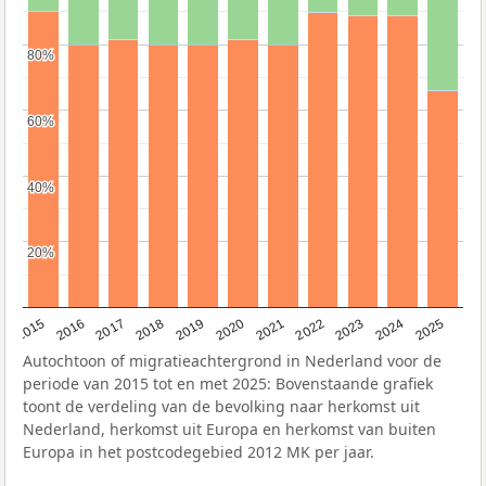
80%
80%
60%
60%
40%
40%
20%
20%
2019
2022
2017
2025
2020
2015
2023
2018
2021
2016
2024
Autochtoon of migratieachtergrond in Nederland voor de
periode van 2015 tot en met 2025: Bovenstaande grafiek
toont de verdeling van de bevolking naar herkomst uit
Nederland, herkomst uit Europa en herkomst van buiten
Europa in het postcodegebied 2012 MK per jaar.