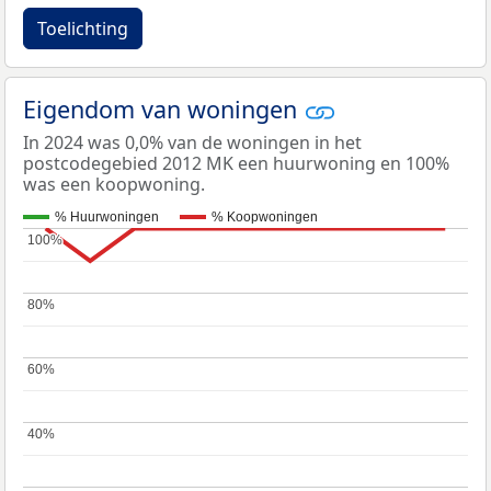
Toelichting
Eigendom van woningen
In 2024 was 0,0% van de woningen in het
postcodegebied 2012 MK een huurwoning en 100%
was een koopwoning.
% Huurwoningen
% Koopwoningen
100%
100%
80%
80%
60%
60%
40%
40%