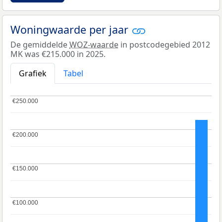
Woningwaarde per jaar
De gemiddelde
WOZ-waarde
in postcodegebied 2012
MK was €215.000 in 2025.
Grafiek
Tabel
€250.000
€250.000
€200.000
€200.000
€150.000
€150.000
€100.000
€100.000