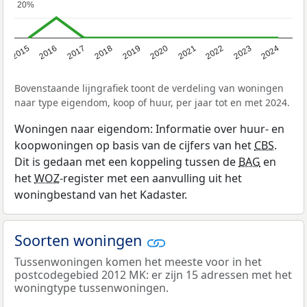
20%
20%
2015
2016
2017
2018
2019
2020
2021
2022
2023
2024
Bovenstaande lijngrafiek toont de verdeling van woningen
naar type eigendom, koop of huur, per jaar tot en met 2024.
Woningen naar eigendom: Informatie over huur- en
koopwoningen op basis van de cijfers van het
CBS
.
Dit is gedaan met een koppeling tussen de
BAG
en
het
WOZ
-register met een aanvulling uit het
woningbestand van het Kadaster.
Soorten woningen
Tussenwoningen komen het meeste voor in het
postcodegebied 2012 MK: er zijn 15 adressen met het
woningtype tussenwoningen.