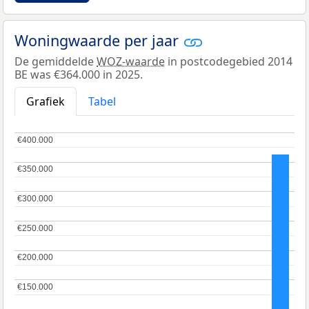
Woningwaarde per jaar
De gemiddelde
WOZ-waarde
in postcodegebied 2014
BE was €364.000 in 2025.
Grafiek
Tabel
€400.000
€400.000
€350.000
€350.000
€300.000
€300.000
€250.000
€250.000
€200.000
€200.000
€150.000
€150.000