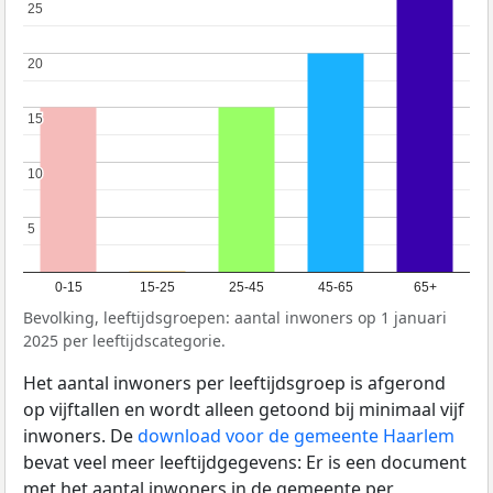
25
25
20
20
15
15
10
10
5
5
0-15
15-25
25-45
45-65
65+
Bevolking, leeftijdsgroepen: aantal inwoners op 1 januari
2025 per leeftijdscategorie.
Het aantal inwoners per leeftijdsgroep is afgerond
op vijftallen en wordt alleen getoond bij minimaal vijf
inwoners. De
download voor de gemeente Haarlem
bevat veel meer leeftijdgegevens: Er is een document
met het aantal inwoners in de gemeente per