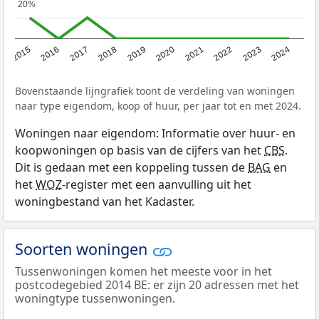
20%
20%
2015
2016
2017
2018
2019
2020
2021
2022
2023
2024
Bovenstaande lijngrafiek toont de verdeling van woningen
naar type eigendom, koop of huur, per jaar tot en met 2024.
Woningen naar eigendom: Informatie over huur- en
koopwoningen op basis van de cijfers van het
CBS
.
Dit is gedaan met een koppeling tussen de
BAG
en
het
WOZ
-register met een aanvulling uit het
woningbestand van het Kadaster.
Soorten woningen
Tussenwoningen komen het meeste voor in het
postcodegebied 2014 BE: er zijn 20 adressen met het
woningtype tussenwoningen.