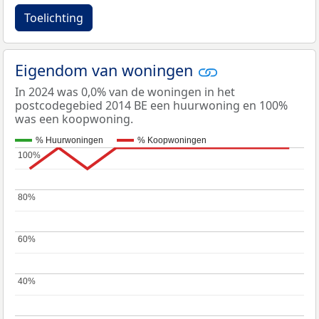
Toelichting
Eigendom van woningen
In 2024 was 0,0% van de woningen in het
postcodegebied 2014 BE een huurwoning en 100%
was een koopwoning.
% Huurwoningen
% Koopwoningen
100%
100%
80%
80%
60%
60%
40%
40%