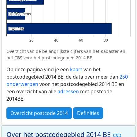
Huishoudens
Huishoudens
Inwoners
Inwoners
20
40
60
80
Overzicht van de belangrijkste cijfers van het Kadaster en
het
CBS
voor het postcodegebied 2014 BE.
Op deze pagina vind je een
kaart
van het
postcodegebied 2014 BE, de data over meer dan
250
onderwerpen
voor het postcodegebied 2014 BE en
een overzicht van alle
adressen
met postcode
2014BE.
Overzicht postcode 2014
Definities
Over het postcodegebied 2014 BE