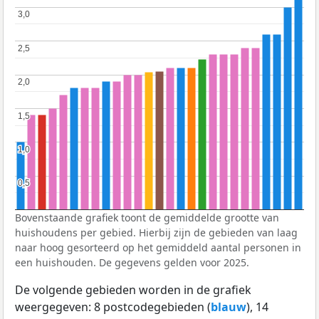
3,0
3,0
2,5
2,5
2,0
2,0
1,5
1,5
1,0
1,0
0,5
0,5
Bovenstaande grafiek toont de gemiddelde grootte van
huishoudens per gebied. Hierbij zijn de gebieden van laag
naar hoog gesorteerd op het gemiddeld aantal personen in
een huishouden. De gegevens gelden voor 2025.
De volgende gebieden worden in de grafiek
weergegeven: 8 postcodegebieden (
blauw
), 14