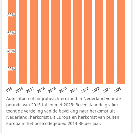
80%
80%
60%
60%
40%
40%
20%
20%
2019
2022
2017
2025
2020
2015
2023
2018
2021
2016
2024
Autochtoon of migratieachtergrond in Nederland voor de
periode van 2015 tot en met 2025: Bovenstaande grafiek
toont de verdeling van de bevolking naar herkomst uit
Nederland, herkomst uit Europa en herkomst van buiten
Europa in het postcodegebied 2014 BE per jaar.