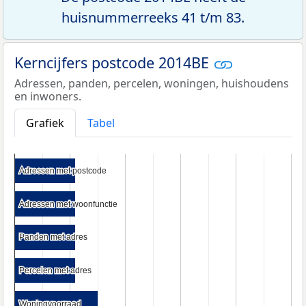
huisnummerreeks 41 t/m 83.
Kerncijfers postcode 2014BE
Adressen, panden, percelen, woningen, huishoudens
en inwoners.
Grafiek
Tabel
Adressen met postcode
Adressen met postcode
Adressen met woonfunctie
Adressen met woonfunctie
Panden met adres
Panden met adres
Percelen met adres
Percelen met adres
Woningvoorraad
Woningvoorraad