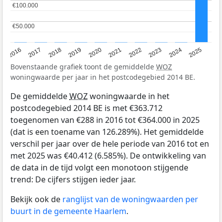
€100.000
€100.000
€50.000
€50.000
2016
2017
2018
2019
2020
2021
2022
2023
2024
2025
Bovenstaande grafiek toont de gemiddelde
WOZ
woningwaarde per jaar in het postcodegebied 2014 BE.
De gemiddelde
WOZ
woningwaarde in het
postcodegebied 2014 BE is met €363.712
toegenomen van €288 in 2016 tot €364.000 in 2025
(dat is een toename van 126.289%). Het gemiddelde
verschil per jaar over de hele periode van 2016 tot en
met 2025 was €40.412 (6.585%). De ontwikkeling van
de data in de tijd volgt een monotoon stijgende
trend: De cijfers stijgen ieder jaar.
Bekijk ook de
ranglijst van de woningwaarden per
buurt in de gemeente Haarlem
.