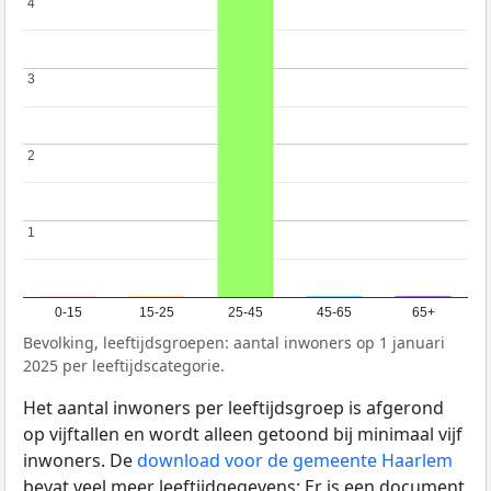
4
4
3
3
2
2
1
1
0-15
15-25
25-45
45-65
65+
Bevolking, leeftijdsgroepen: aantal inwoners op 1 januari
2025 per leeftijdscategorie.
Het aantal inwoners per leeftijdsgroep is afgerond
op vijftallen en wordt alleen getoond bij minimaal vijf
inwoners. De
download voor de gemeente Haarlem
bevat veel meer leeftijdgegevens: Er is een document