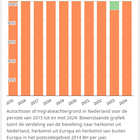
100%
100%
80%
80%
60%
60%
40%
40%
20%
20%
2015
2016
2017
2018
2019
2020
2021
2022
2023
2024
Autochtoon of migratieachtergrond in Nederland voor de
periode van 2015 tot en met 2024: Bovenstaande grafiek
toont de verdeling van de bevolking naar herkomst uit
Nederland, herkomst uit Europa en herkomst van buiten
Europa in het postcodegebied 2014 BH per jaar.