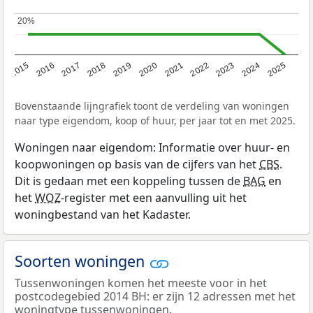
20%
20%
2019
2022
2025
2017
2020
2023
2015
2018
2021
2024
2016
Bovenstaande lijngrafiek toont de verdeling van woningen
naar type eigendom, koop of huur, per jaar tot en met 2025.
Woningen naar eigendom: Informatie over huur- en
koopwoningen op basis van de cijfers van het
CBS
.
Dit is gedaan met een koppeling tussen de
BAG
en
het
WOZ
-register met een aanvulling uit het
woningbestand van het Kadaster.
Soorten woningen
Tussenwoningen komen het meeste voor in het
postcodegebied 2014 BH: er zijn 12 adressen met het
woningtype tussenwoningen.