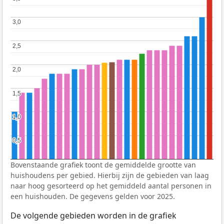
3,0
3,0
2,5
2,5
2,0
2,0
1,5
1,5
1,0
1,0
0,5
0,5
Bovenstaande grafiek toont de gemiddelde grootte van
huishoudens per gebied. Hierbij zijn de gebieden van laag
naar hoog gesorteerd op het gemiddeld aantal personen in
een huishouden. De gegevens gelden voor 2025.
De volgende gebieden worden in de grafiek