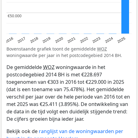
€50.000
€50.000
2016
2017
2018
2019
2020
2021
2022
2023
2024
2025
Bovenstaande grafiek toont de gemiddelde
WOZ
woningwaarde per jaar in het postcodegebied 2014 BH.
De gemiddelde
WOZ
woningwaarde in het
postcodegebied 2014 BH is met €228.697
toegenomen van €303 in 2016 tot €229.000 in 2025
(dat is een toename van 75.478%). Het gemiddelde
verschil per jaar over de hele periode van 2016 tot en
met 2025 was €25.411 (3.895%). De ontwikkeling van
de data in de tijd volgt een duidelijk stijgende trend:
De cijfers groeien bijna ieder jaar.
Bekijk ook de
ranglijst van de woningwaarden per