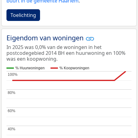
buurt in de gemeente Haarlem
.
Toelichting
Eigendom van woningen
In 2025 was 0,0% van de woningen in het
postcodegebied 2014 BH een huurwoning en 100%
was een koopwoning.
% Huurwoningen
% Koopwoningen
100%
100%
80%
80%
60%
60%
40%
40%