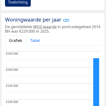
Toelichting
Woningwaarde per jaar
De gemiddelde
WOZ-waarde
in postcodegebied 2014
BH was €229.000 in 2025.
Grafiek
Tabel
€250.000
€250.000
€200.000
€200.000
€150.000
€150.000
€100.000
€100.000