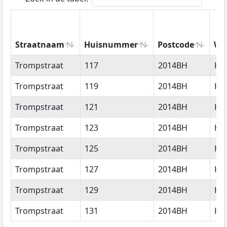
Straatnaam
Huisnummer
Postcode
Wo
Straatnaam
Huisnummer
Postcode
Wo
Trompstraat
117
2014BH
Ha
Trompstraat
119
2014BH
Ha
Trompstraat
121
2014BH
Ha
Trompstraat
123
2014BH
Ha
Trompstraat
125
2014BH
Ha
Trompstraat
127
2014BH
Ha
Trompstraat
129
2014BH
Ha
Trompstraat
131
2014BH
Ha