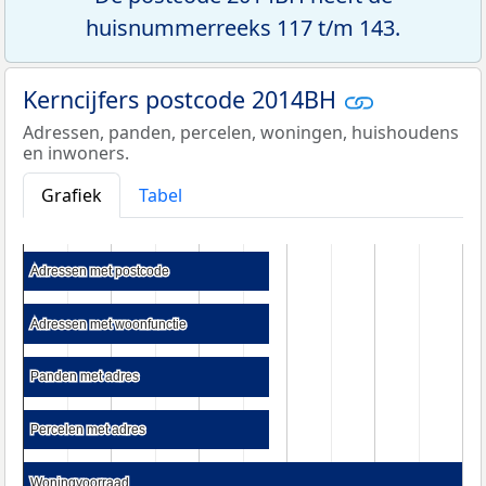
huisnummerreeks 117 t/m 143.
Kerncijfers postcode 2014BH
Adressen, panden, percelen, woningen, huishoudens
en inwoners.
Grafiek
Tabel
Adressen met postcode
Adressen met postcode
Adressen met woonfunctie
Adressen met woonfunctie
Panden met adres
Panden met adres
Percelen met adres
Percelen met adres
Woningvoorraad
Woningvoorraad