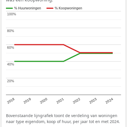
% Huurwoningen
% Koopwoningen
100%
100%
80%
80%
60%
60%
40%
40%
20%
20%
2023
2022
2021
2020
2019
2018
2024
Bovenstaande lijngrafiek toont de verdeling van woningen
naar type eigendom, koop of huur, per jaar tot en met 2024.