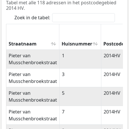
Tabel met alle 118 adressen in het postcodegebied
2014 HV.
Zoek in de tabel:
Straatnaam
Huisnummer
Postcode
Straatnaam
Huisnummer
Postcode
Pieter van
1
2014HV
Musschenbroekstraat
Pieter van
3
2014HV
Musschenbroekstraat
Pieter van
5
2014HV
Musschenbroekstraat
Pieter van
7
2014HV
Musschenbroekstraat