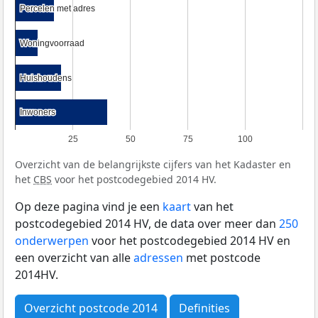
Percelen met adres
Percelen met adres
Woningvoorraad
Woningvoorraad
Huishoudens
Huishoudens
Inwoners
Inwoners
25
50
75
100
Overzicht van de belangrijkste cijfers van het Kadaster en
het
CBS
voor het postcodegebied 2014 HV.
Op deze pagina vind je een
kaart
van het
postcodegebied 2014 HV, de data over meer dan
250
onderwerpen
voor het postcodegebied 2014 HV en
een overzicht van alle
adressen
met postcode
2014HV.
Overzicht postcode 2014
Definities