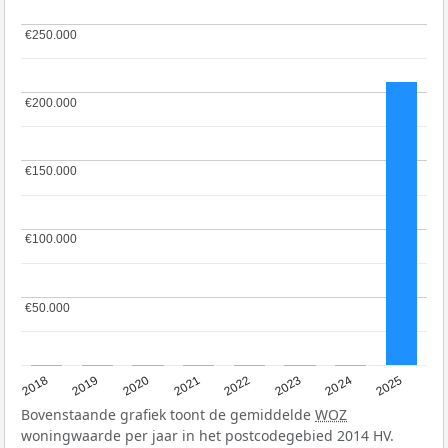
€250.000
€250.000
€200.000
€200.000
€150.000
€150.000
€100.000
€100.000
€50.000
€50.000
2018
2019
2020
2021
2022
2023
2024
2025
Bovenstaande grafiek toont de gemiddelde
WOZ
woningwaarde per jaar in het postcodegebied 2014 HV.