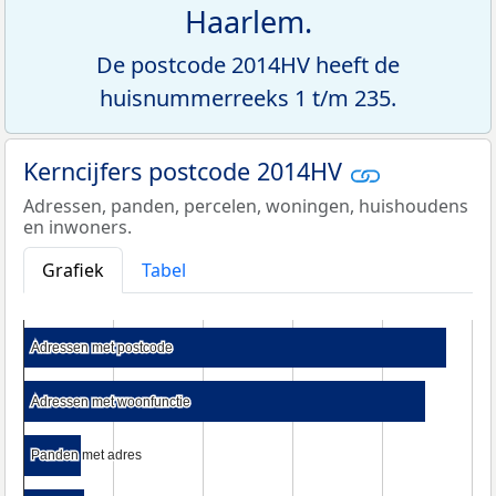
Haarlem.
De postcode 2014HV heeft de
huisnummerreeks 1 t/m 235.
Kerncijfers postcode 2014HV
Adressen, panden, percelen, woningen, huishoudens
en inwoners.
Grafiek
Tabel
Adressen met postcode
Adressen met postcode
Adressen met woonfunctie
Adressen met woonfunctie
Panden met adres
Panden met adres