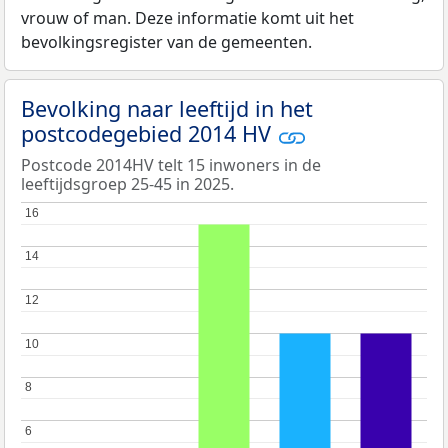
vrouw of man. Deze informatie komt uit het
bevolkingsregister van de gemeenten.
Bevolking naar leeftijd in het
postcodegebied 2014 HV
Postcode 2014HV telt 15 inwoners in de
leeftijdsgroep 25-45 in 2025.
16
16
14
14
12
12
10
10
8
8
6
6