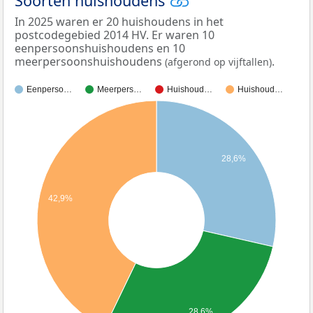
Soorten huishoudens
In 2025 waren er 20 huishoudens in het
postcodegebied 2014 HV. Er waren 10
eenpersoonshuishoudens en 10
meerpersoonshuishoudens
.
(afgerond op vijftallen)
Eenperso…
Meerpers…
Huishoud…
Huishoud…
28,6%
42,9%
28,6%