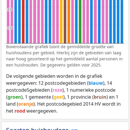
1,0
1,0
0,5
0,5
Bovenstaande grafiek toont de gemiddelde grootte van
huishoudens per gebied. Hierbij zijn de gebieden van laag
naar hoog gesorteerd op het gemiddeld aantal personen in
een huishouden. De gegevens gelden voor 2025.
De volgende gebieden worden in de grafiek
weergegeven: 12 postcodegebieden (
blauw
), 14
postcode5gebieden (
roze
), 1 numerieke postcode
(
groen
), 1 gemeente (
geel
), 1 provincie (
bruin
) en 1
land (
oranje
). Het postcodegebied 2014 HV wordt in
het
rood
weergegeven.