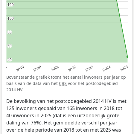
120
120
100
100
80
80
60
60
40
40
2020
2019
2018
2025
2024
2023
2022
2021
Bovenstaande grafiek toont het aantal inwoners per jaar op
basis van de data van het
CBS
voor het postcodegebied
2014 HV.
De bevolking van het postcodegebied 2014 HV is met
125 inwoners gedaald van 165 inwoners in 2018 tot
40 inwoners in 2025 (dat is een uitzonderlijk grote
daling van 76%). Het gemiddelde verschil per jaar
over de hele periode van 2018 tot en met 2025 was