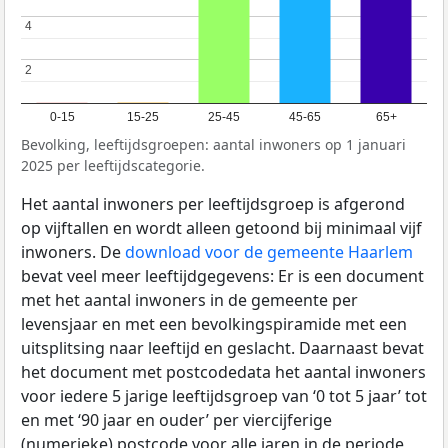
4
4
2
2
0-15
15-25
25-45
45-65
65+
Bevolking, leeftijdsgroepen: aantal inwoners op 1 januari
2025 per leeftijdscategorie.
Het aantal inwoners per leeftijdsgroep is afgerond
op vijftallen en wordt alleen getoond bij minimaal vijf
inwoners. De
download voor de gemeente Haarlem
bevat veel meer leeftijdgegevens: Er is een document
met het aantal inwoners in de gemeente per
levensjaar en met een bevolkingspiramide met een
uitsplitsing naar leeftijd en geslacht. Daarnaast bevat
het document met postcodedata het aantal inwoners
voor iedere 5 jarige leeftijdsgroep van ‘0 tot 5 jaar’ tot
en met ‘90 jaar en ouder’ per viercijferige
(numerieke) postcode voor alle jaren in de periode