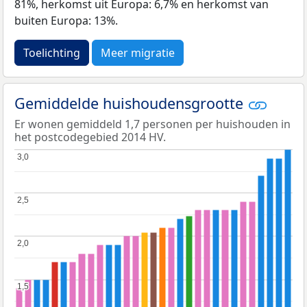
81%, herkomst uit Europa: 6,7% en herkomst van
buiten Europa: 13%.
Toelichting
Meer migratie
Gemiddelde huishoudensgrootte
Er wonen gemiddeld 1,7 personen per huishouden in
het postcodegebied 2014 HV.
3,0
3,0
2,5
2,5
2,0
2,0
1,5
1,5