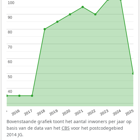
100
100
90
90
80
80
70
70
60
60
50
50
40
40
2015
2016
2017
2018
2019
2020
2021
2022
2023
2024
2025
Bovenstaande grafiek toont het aantal inwoners per jaar op
basis van de data van het
CBS
voor het postcodegebied
2014 JG.