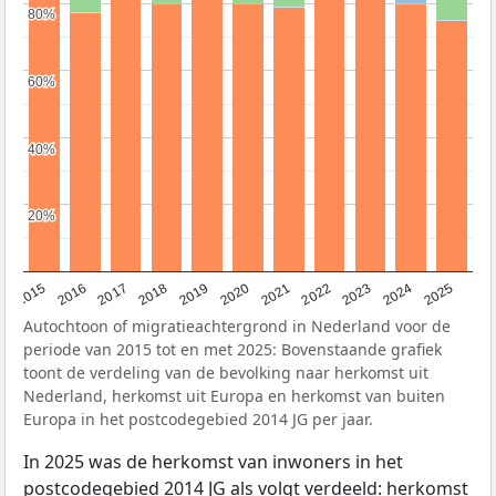
80%
80%
60%
60%
40%
40%
20%
20%
2019
2022
2017
2025
2020
2015
2023
2018
2021
2016
2024
Autochtoon of migratieachtergrond in Nederland voor de
periode van 2015 tot en met 2025: Bovenstaande grafiek
toont de verdeling van de bevolking naar herkomst uit
Nederland, herkomst uit Europa en herkomst van buiten
Europa in het postcodegebied 2014 JG per jaar.
In 2025 was de herkomst van inwoners in het
postcodegebied 2014 JG als volgt verdeeld: herkomst