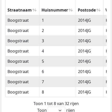
Straatnaam
Huisnummer
Postcode
Wo
Straatnaam
Huisnummer
Postcode
Wo
Boogstraat
1
2014JG
Ha
Boogstraat
2
2014JG
Ha
Boogstraat
3
2014JG
Ha
Boogstraat
4
2014JG
Ha
Boogstraat
5
2014JG
Ha
Boogstraat
6
2014JG
Ha
Boogstraat
7
2014JG
Ha
Boogstraat
8
2014JG
Ha
Toon 1 tot 8 van 32 rijen
Toon
rijen