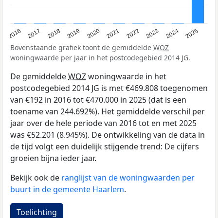
2016
2017
2018
2019
2020
2021
2022
2023
2024
2025
Bovenstaande grafiek toont de gemiddelde
WOZ
woningwaarde per jaar in het postcodegebied 2014 JG.
De gemiddelde
WOZ
woningwaarde in het
postcodegebied 2014 JG is met €469.808 toegenomen
van €192 in 2016 tot €470.000 in 2025 (dat is een
toename van 244.692%). Het gemiddelde verschil per
jaar over de hele periode van 2016 tot en met 2025
was €52.201 (8.945%). De ontwikkeling van de data in
de tijd volgt een duidelijk stijgende trend: De cijfers
groeien bijna ieder jaar.
Bekijk ook de
ranglijst van de woningwaarden per
buurt in de gemeente Haarlem
.
Toelichting