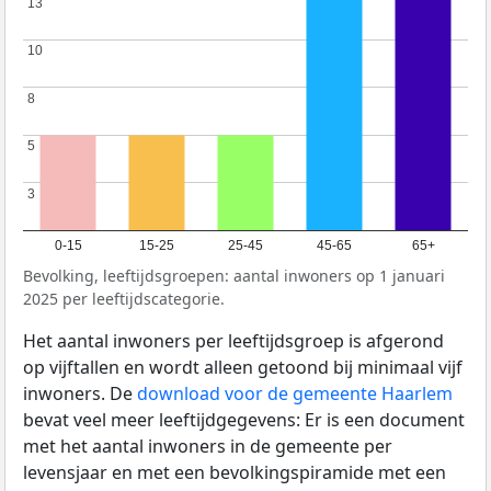
13
13
10
10
8
8
5
5
3
3
0-15
15-25
25-45
45-65
65+
Bevolking, leeftijdsgroepen: aantal inwoners op 1 januari
2025 per leeftijdscategorie.
Het aantal inwoners per leeftijdsgroep is afgerond
op vijftallen en wordt alleen getoond bij minimaal vijf
inwoners. De
download voor de gemeente Haarlem
bevat veel meer leeftijdgegevens: Er is een document
met het aantal inwoners in de gemeente per
levensjaar en met een bevolkingspiramide met een