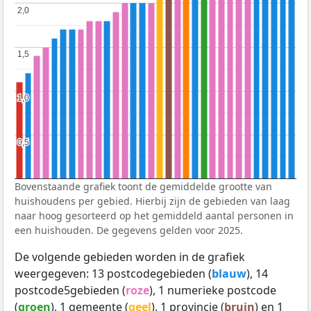
2,0
2,0
1,5
1,5
1,0
1,0
0,5
0,5
Bovenstaande grafiek toont de gemiddelde grootte van
huishoudens per gebied. Hierbij zijn de gebieden van laag
naar hoog gesorteerd op het gemiddeld aantal personen in
een huishouden. De gegevens gelden voor 2025.
De volgende gebieden worden in de grafiek
weergegeven: 13 postcodegebieden (
blauw
), 14
postcode5gebieden (
roze
), 1 numerieke postcode
(
groen
), 1 gemeente (
geel
), 1 provincie (
bruin
) en 1