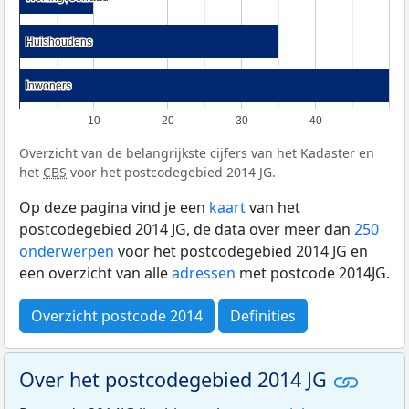
Huishoudens
Huishoudens
Inwoners
Inwoners
10
20
30
40
Overzicht van de belangrijkste cijfers van het Kadaster en
het
CBS
voor het postcodegebied 2014 JG.
Op deze pagina vind je een
kaart
van het
postcodegebied 2014 JG, de data over meer dan
250
onderwerpen
voor het postcodegebied 2014 JG en
een overzicht van alle
adressen
met postcode 2014JG.
Overzicht postcode 2014
Definities
Over het postcodegebied 2014 JG