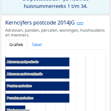
huisnummerreeks 1 t/m 34.
Kerncijfers postcode 2014JG
Adressen, panden, percelen, woningen, huishoudens
en inwoners.
Grafiek
Tabel
Adressen met postcode
Adressen met postcode
Adressen met woonfunctie
Adressen met woonfunctie
Panden met adres
Panden met adres
Percelen met adres
Percelen met adres
Woningvoorraad
Woningvoorraad