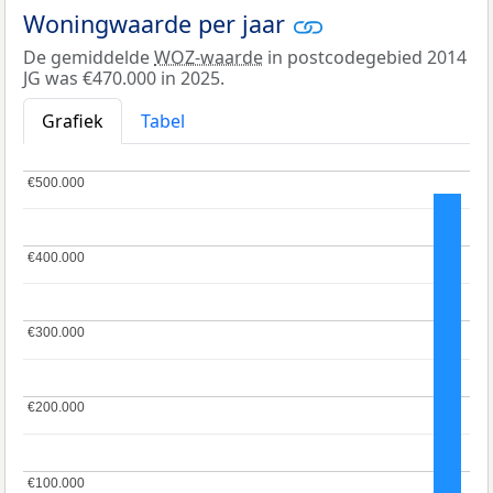
Woningwaarde per jaar
De gemiddelde
WOZ-waarde
in postcodegebied 2014
JG was €470.000 in 2025.
Grafiek
Tabel
€500.000
€500.000
€400.000
€400.000
€300.000
€300.000
€200.000
€200.000
€100.000
€100.000