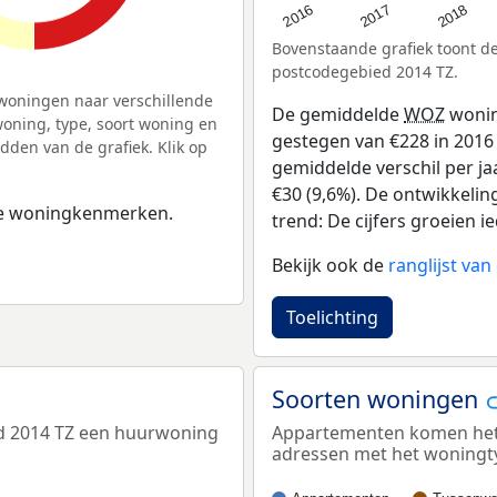
2016
2018
2017
Bovenstaande grafiek toont 
postcodegebied 2014 TZ.
woningen naar verschillende
De gemiddelde
WOZ
wonin
ning, type, soort woning en
gestegen van €228 in 2016 
dden van de grafiek. Klik op
gemiddelde verschil per ja
€30 (9,6%). De ontwikkelin
 de woningkenmerken.
trend: De cijfers groeien ie
Bekijk ook de
ranglijst va
Toelichting
Soorten woningen
d 2014 TZ een huurwoning
Appartementen komen het m
adressen met het woningt