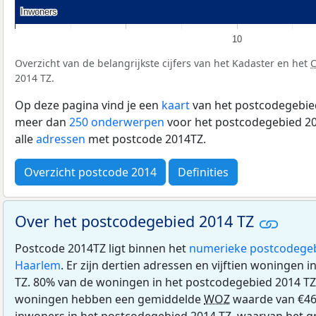
Inwoners
Inwoners
10
Overzicht van de belangrijkste cijfers van het Kadaster en het
2014 TZ.
Op deze pagina vind je een
kaart
van het postcodegebied
meer dan
250 onderwerpen
voor het postcodegebied 20
alle
adressen
met postcode 2014TZ.
Overzicht postcode 2014
Definities
Over het postcodegebied 2014 TZ
Postcode 2014TZ ligt binnen het
numerieke postcodege
Haarlem
. Er zijn dertien adressen en vijftien woningen
TZ. 80% van de woningen in het postcodegebied 2014 TZ
woningen hebben een gemiddelde
WOZ
waarde van €469
inwoners in het postcodegebied 2014 TZ, waarvan het gr