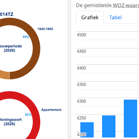
De gemiddelde
WOZ-waar
Grafiek
Tabel
€500
€500
€450
€450
€400
€400
€350
€350
€300
€300
€250
€250
€200
€200