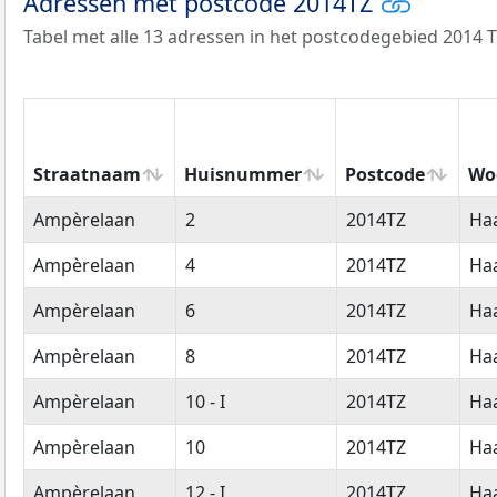
Adressen met postcode 2014TZ
Tabel met alle 13 adressen in het postcodegebied 2014 T
Straatnaam
Huisnummer
Postcode
Wo
Straatnaam
Huisnummer
Postcode
Wo
Ampèrelaan
2
2014TZ
Ha
Ampèrelaan
4
2014TZ
Ha
Ampèrelaan
6
2014TZ
Ha
Ampèrelaan
8
2014TZ
Ha
Ampèrelaan
10 - I
2014TZ
Ha
Ampèrelaan
10
2014TZ
Ha
Ampèrelaan
12 - I
2014TZ
Ha