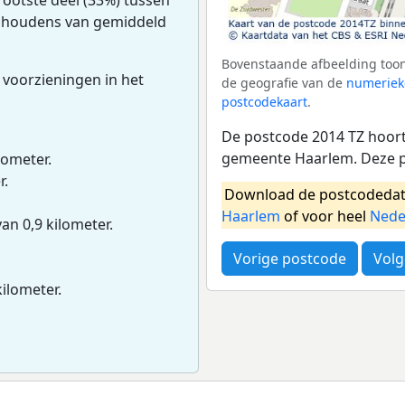
uishoudens van gemiddeld
Bovenstaande afbeelding toon
 voorzieningen in het
de geografie van de
numeriek
postcodekaart
.
De postcode 2014 TZ hoort 
gemeente Haarlem. Deze p
lometer.
r.
Download de postcodedat
Haarlem
of voor heel
Nede
van 0,9 kilometer.
Vorige postcode
Volg
kilometer.