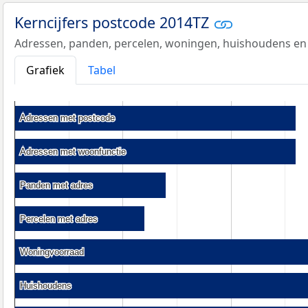
Kerncijfers postcode 2014TZ
Adressen, panden, percelen, woningen, huishoudens en
Grafiek
Tabel
Adressen met postcode
Adressen met postcode
Adressen met woonfunctie
Adressen met woonfunctie
Panden met adres
Panden met adres
Percelen met adres
Percelen met adres
Woningvoorraad
Woningvoorraad
Huishoudens
Huishoudens