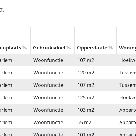
Z.
onplaats
Gebruiksdoel
Oppervlakte
Wonin
onplaats
Gebruiksdoel
Oppervlakte
Wonin
arlem
Woonfunctie
107 m2
Hoekw
arlem
Woonfunctie
120 m2
Tussen
arlem
Woonfunctie
107 m2
Tussen
arlem
Woonfunctie
125 m2
Hoekw
arlem
Woonfunctie
103 m2
Appar
arlem
Woonfunctie
65 m2
Appar
arlem
Woonfunctie
101 m2
Appar