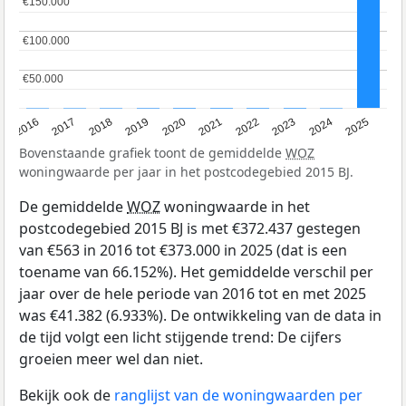
€150.000
€150.000
€100.000
€100.000
€50.000
€50.000
2016
2017
2018
2019
2020
2021
2022
2023
2024
2025
Bovenstaande grafiek toont de gemiddelde
WOZ
woningwaarde per jaar in het postcodegebied 2015 BJ.
De gemiddelde
WOZ
woningwaarde in het
postcodegebied 2015 BJ is met €372.437 gestegen
van €563 in 2016 tot €373.000 in 2025 (dat is een
toename van 66.152%). Het gemiddelde verschil per
jaar over de hele periode van 2016 tot en met 2025
was €41.382 (6.933%). De ontwikkeling van de data in
de tijd volgt een licht stijgende trend: De cijfers
groeien meer wel dan niet.
Bekijk ook de
ranglijst van de woningwaarden per