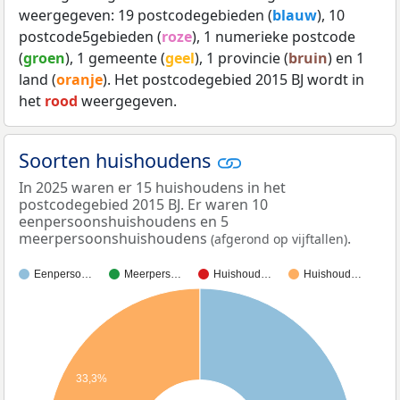
weergegeven: 19 postcodegebieden (
blauw
), 10
postcode5gebieden (
roze
), 1 numerieke postcode
(
groen
), 1 gemeente (
geel
), 1 provincie (
bruin
) en 1
land (
oranje
). Het postcodegebied 2015 BJ wordt in
het
rood
weergegeven.
Soorten huishoudens
In 2025 waren er 15 huishoudens in het
postcodegebied 2015 BJ. Er waren 10
eenpersoonshuishoudens en 5
meerpersoonshuishoudens
.
(afgerond op vijftallen)
Eenperso…
Meerpers…
Huishoud…
Huishoud…
33,3%