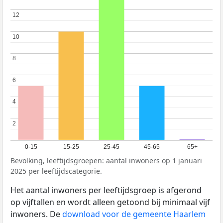
12
12
10
10
8
8
6
6
4
4
2
2
0-15
15-25
25-45
45-65
65+
Bevolking, leeftijdsgroepen: aantal inwoners op 1 januari
2025 per leeftijdscategorie.
Het aantal inwoners per leeftijdsgroep is afgerond
op vijftallen en wordt alleen getoond bij minimaal vijf
inwoners. De
download voor de gemeente Haarlem