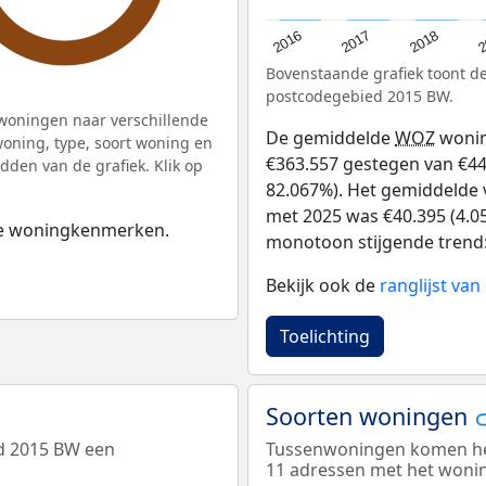
2
2016
2018
2017
Bovenstaande grafiek toont 
postcodegebied 2015 BW.
woningen naar verschillende
De gemiddelde
WOZ
wonin
ning, type, soort woning en
€363.557 gestegen van €443 
dden van de grafiek. Klik op
82.067%). Het gemiddelde v
met 2025 was €40.395 (4.05
 de woningkenmerken.
monotoon stijgende trend: D
Bekijk ook de
ranglijst va
Toelichting
Soorten woningen
d 2015 BW een
Tussenwoningen komen het
11 adressen met het woni