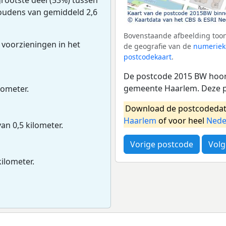
houdens van gemiddeld 2,6
Bovenstaande afbeelding toon
 voorzieningen in het
de geografie van de
numeriek
postcodekaart
.
De postcode 2015 BW hoort
gemeente Haarlem. Deze p
lometer.
Download de postcodedat
Haarlem
of voor heel
Nede
van 0,5 kilometer.
Vorige postcode
Volg
kilometer.