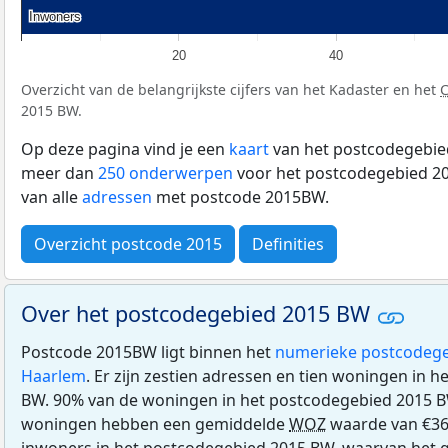
Inwoners
Inwoners
20
40
Overzicht van de belangrijkste cijfers van het Kadaster en het
2015 BW.
Op deze pagina vind je een
kaart
van het postcodegebied
meer dan
250 onderwerpen
voor het postcodegebied 20
van alle
adressen
met postcode 2015BW.
Overzicht postcode 2015
Definities
Over het postcodegebied 2015 BW
Postcode 2015BW ligt binnen het
numerieke postcodege
Haarlem
. Er zijn zestien adressen en tien woningen in 
BW. 90% van de woningen in het postcodegebied 2015 B
woningen hebben een gemiddelde
WOZ
waarde van €36
inwoners in het postcodegebied 2015 BW, waarvan het g