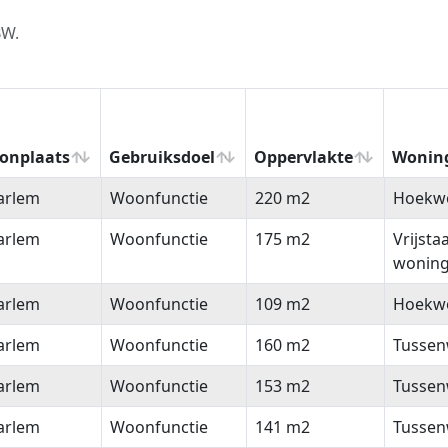
BW.
onplaats
Gebruiksdoel
Oppervlakte
Wonin
onplaats
Gebruiksdoel
Oppervlakte
Wonin
arlem
Woonfunctie
220 m2
Hoekw
arlem
Woonfunctie
175 m2
Vrijsta
wonin
arlem
Woonfunctie
109 m2
Hoekw
arlem
Woonfunctie
160 m2
Tussen
arlem
Woonfunctie
153 m2
Tussen
arlem
Woonfunctie
141 m2
Tussen