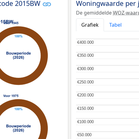
tcode 2015BW
Woningwaarde per 
De gemiddelde
WOZ-waar
Grafiek
Tabel
€400.000
€400.000
€350.000
€350.000
€300.000
€300.000
€250.000
€250.000
€200.000
€200.000
€150.000
€150.000
€100.000
€100.000
€50.000
€50.000