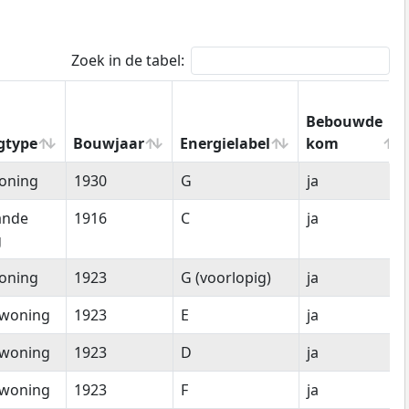
Zoek in de tabel:
Bebouwde
gtype
Bouwjaar
Energielabel
kom
gtype
Bouwjaar
Energielabel
Bebouwde
oning
1930
G
ja
kom
ande
1916
C
ja
g
oning
1923
G (voorlopig)
ja
woning
1923
E
ja
woning
1923
D
ja
woning
1923
F
ja