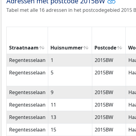
Adressen met postcode 2015BW
Tabel met alle 16 adressen in het postcodegebied 2015 
Straatnaam
Huisnummer
Postcode
Wo
Straatnaam
Huisnummer
Postcode
Wo
Regentesselaan
1
2015BW
Ha
Regentesselaan
5
2015BW
Ha
Regentesselaan
9
2015BW
Ha
Regentesselaan
11
2015BW
Ha
Regentesselaan
13
2015BW
Ha
Regentesselaan
15
2015BW
Ha