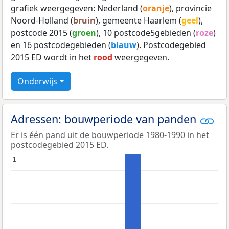
grafiek weergegeven: Nederland (
oranje
), provincie
Noord-Holland (
bruin
), gemeente Haarlem (
geel
),
postcode 2015 (
groen
), 10 postcode5gebieden (
roze
)
en 16 postcodegebieden (
blauw
). Postcodegebied
2015 ED wordt in het
rood
weergegeven.
Onderwijs
Adressen: bouwperiode van panden
Er is één pand uit de bouwperiode 1980-1990 in het
postcodegebied 2015 ED.
1
1