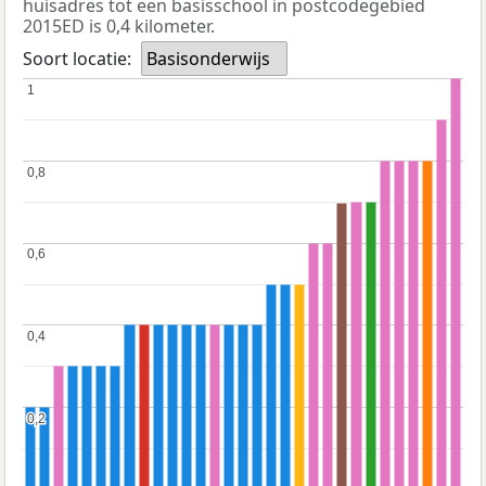
huisadres tot een basisschool in postcodegebied
2015ED is 0,4 kilometer.
Soort locatie:
Basisonderwijs
1
1
0,8
0,8
0,6
0,6
0,4
0,4
0,2
0,2