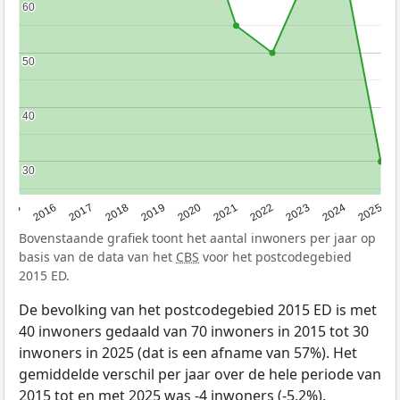
60
60
50
50
40
40
30
30
2015
2016
2017
2018
2019
2020
2021
2022
2023
2024
2025
Bovenstaande grafiek toont het aantal inwoners per jaar op
basis van de data van het
CBS
voor het postcodegebied
2015 ED.
De bevolking van het postcodegebied 2015 ED is met
40 inwoners gedaald van 70 inwoners in 2015 tot 30
inwoners in 2025 (dat is een afname van 57%). Het
gemiddelde verschil per jaar over de hele periode van
2015 tot en met 2025 was -4 inwoners (-5,2%).