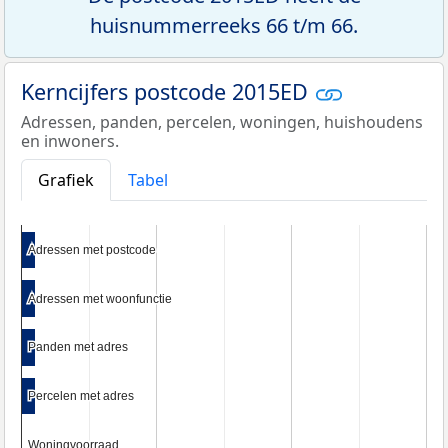
huisnummerreeks 66 t/m 66.
Kerncijfers postcode 2015ED
Adressen, panden, percelen, woningen, huishoudens
en inwoners.
Grafiek
Tabel
Adressen met postcode
Adressen met postcode
Adressen met woonfunctie
Adressen met woonfunctie
Panden met adres
Panden met adres
Percelen met adres
Percelen met adres
Woningvoorraad
Woningvoorraad