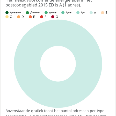
postcodegebied 2015 ED is A (1 adres).
A+++++
A++++
A+++
A++
A+
A
B
C
D
E
F
G
100%
Bovenstaande grafiek toont het aantal adressen per type