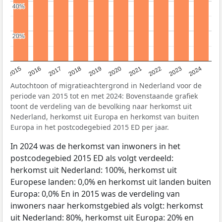
40%
40%
20%
20%
2015
2016
2017
2018
2019
2020
2021
2022
2023
2024
Autochtoon of migratieachtergrond in Nederland voor de
periode van 2015 tot en met 2024: Bovenstaande grafiek
toont de verdeling van de bevolking naar herkomst uit
Nederland, herkomst uit Europa en herkomst van buiten
Europa in het postcodegebied 2015 ED per jaar.
In 2024 was de herkomst van inwoners in het
postcodegebied 2015 ED als volgt verdeeld:
herkomst uit Nederland: 100%, herkomst uit
Europese landen: 0,0% en herkomst uit landen buiten
Europa: 0,0% En in 2015 was de verdeling van
inwoners naar herkomstgebied als volgt: herkomst
uit Nederland: 80%, herkomst uit Europa: 20% en