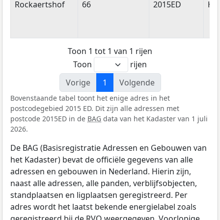
Straatnaam
Huisnummer
Postcode
Wo
Rockaertshof
66
2015ED
Ha
Toon 1 tot 1 van 1 rijen
Toon
rijen
Vorige
1
Volgende
Bovenstaande tabel toont het enige adres in het
postcodegebied 2015 ED. Dit zijn alle adressen met
postcode 2015ED in de
BAG
data van het Kadaster van 1 juli
2026.
De BAG (Basisregistratie Adressen en Gebouwen van
het Kadaster) bevat de officiële gegevens van alle
adressen en gebouwen in Nederland. Hierin zijn,
naast alle adressen, alle panden, verblijfsobjecten,
standplaatsen en ligplaatsen geregistreerd. Per
adres wordt het laatst bekende energielabel zoals
geregistreerd bij de
RVO
weergegeven. Voorlopige