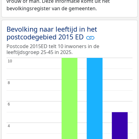
vrouw of man. Deze informatie komt uit het
bevolkingsregister van de gemeenten.
Bevolking naar leeftijd in het
postcodegebied 2015 ED
Postcode 2015ED telt 10 inwoners in de
leeftijdsgroep 25-45 in 2025.
10
10
8
8
6
6
4
4