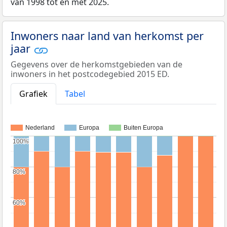
van 1998 tot en met 2025.
Inwoners naar land van herkomst per
jaar
Gegevens over de herkomstgebieden van de
inwoners in het postcodegebied 2015 ED.
Grafiek
Tabel
Nederland
Europa
Buiten Europa
100%
100%
80%
80%
60%
60%