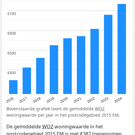
€700
€700
€600
€600
€500
€500
€400
€400
2016
2017
2018
2019
2020
2021
2022
2023
2024
Bovenstaande grafiek toont de gemiddelde
WOZ
woningwaarde per jaar in het postcodegebied 2015 EM.
De gemiddelde
WOZ
woningwaarde in het
postcodegebied 2015 EM is met €387 toegenomen