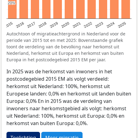
20%
20%
2019
2022
2017
2025
2020
2015
2023
2018
2021
2016
2024
Autochtoon of migratieachtergrond in Nederland voor de
periode van 2015 tot en met 2025: Bovenstaande grafiek
toont de verdeling van de bevolking naar herkomst uit
Nederland, herkomst uit Europa en herkomst van buiten
Europa in het postcodegebied 2015 EM per jaar.
In 2025 was de herkomst van inwoners in het
postcodegebied 2015 EM als volgt verdeeld:
herkomst uit Nederland: 100%, herkomst uit
Europese landen: 0,0% en herkomst uit landen buiten
Europa: 0,0% En in 2015 was de verdeling van
inwoners naar herkomstgebied als volgt: herkomst
uit Nederland: 100%, herkomst uit Europa: 0,0% en
herkomst van buiten Europa: 0,0%.
Toelichting
Meer migratie