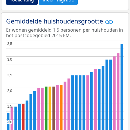
Gemiddelde huishoudensgrootte
Er wonen gemiddeld 1,5 personen per huishouden in
het postcodegebied 2015 EM.
3,5
3,5
3,0
3,0
2,5
2,5
2,0
2,0
1,5
1,5
1,0
1,0