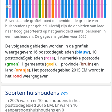
0,5
0,5
Bovenstaande grafiek toont de gemiddelde grootte van
huishoudens per gebied. Hierbij zijn de gebieden van laag
naar hoog gesorteerd op het gemiddeld aantal personen in
een huishouden. De gegevens gelden voor 2025.
De volgende gebieden worden in de grafiek
weergegeven: 16 postcodegebieden (
blauw
), 10
postcode5gebieden (
roze
), 1 numerieke postcode
(
groen
), 1 gemeente (
geel
), 1 provincie (
bruin
) en 1
land (
oranje
). Het postcodegebied 2015 EM wordt in
het
rood
weergegeven.
Soorten huishoudens
In 2025 waren er 10 huishoudens in het
postcodegebied 2015 EM. Er waren 10
eenpersoonshuishoudens en 0