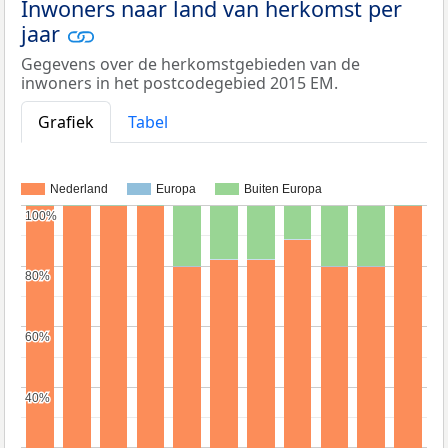
Inwoners naar land van herkomst per
jaar
Gegevens over de herkomstgebieden van de
inwoners in het postcodegebied 2015 EM.
Grafiek
Tabel
Nederland
Europa
Buiten Europa
100%
100%
80%
80%
60%
60%
40%
40%