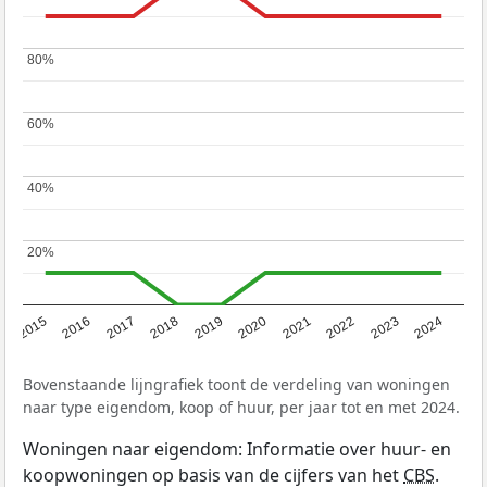
80%
80%
60%
60%
40%
40%
20%
20%
2015
2016
2017
2018
2019
2020
2021
2022
2023
2024
Bovenstaande lijngrafiek toont de verdeling van woningen
naar type eigendom, koop of huur, per jaar tot en met 2024.
Woningen naar eigendom: Informatie over huur- en
koopwoningen op basis van de cijfers van het
CBS
.