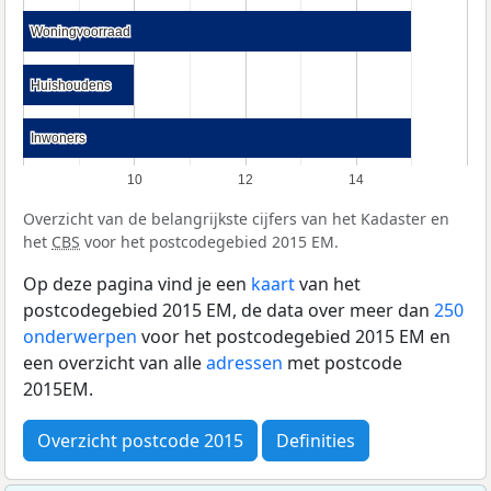
Woningvoorraad
Woningvoorraad
Huishoudens
Huishoudens
Inwoners
Inwoners
10
12
14
Overzicht van de belangrijkste cijfers van het Kadaster en
het
CBS
voor het postcodegebied 2015 EM.
Op deze pagina vind je een
kaart
van het
postcodegebied 2015 EM, de data over meer dan
250
onderwerpen
voor het postcodegebied 2015 EM en
een overzicht van alle
adressen
met postcode
2015EM.
Overzicht postcode 2015
Definities