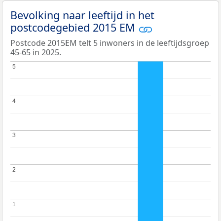
Bevolking naar leeftijd in het
postcodegebied 2015 EM
Postcode 2015EM telt 5 inwoners in de leeftijdsgroep
45-65 in 2025.
5
5
4
4
3
3
2
2
1
1