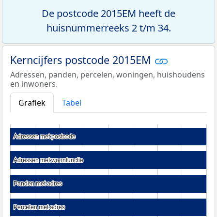
De postcode 2015EM heeft de
huisnummerreeks 2 t/m 34.
Kerncijfers postcode 2015EM
Adressen, panden, percelen, woningen, huishoudens
en inwoners.
Grafiek
Tabel
Adressen met postcode
Adressen met postcode
Adressen met woonfunctie
Adressen met woonfunctie
Panden met adres
Panden met adres
Percelen met adres
Percelen met adres