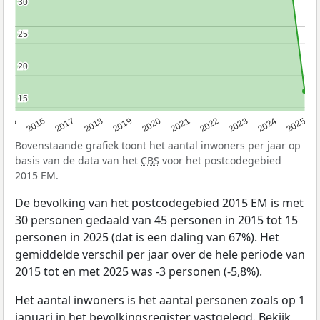
30
30
25
25
20
20
15
15
2015
2016
2017
2018
2019
2020
2021
2022
2023
2024
2025
Bovenstaande grafiek toont het aantal inwoners per jaar op
basis van de data van het
CBS
voor het postcodegebied
2015 EM.
De bevolking van het postcodegebied 2015 EM is met
30 personen gedaald van 45 personen in 2015 tot 15
personen in 2025 (dat is een daling van 67%). Het
gemiddelde verschil per jaar over de hele periode van
2015 tot en met 2025 was -3 personen (-5,8%).
Het aantal inwoners is het aantal personen zoals op 1
januari in het bevolkingsregister vastgelegd. Bekijk