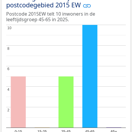
postcodegebied 2015 EW
Postcode 2015EW telt 10 inwoners in de
leeftijdsgroep 45-65 in 2025.
10
10
8
8
6
6
4
4
2
2
0-15
15-25
25-45
45-65
65+