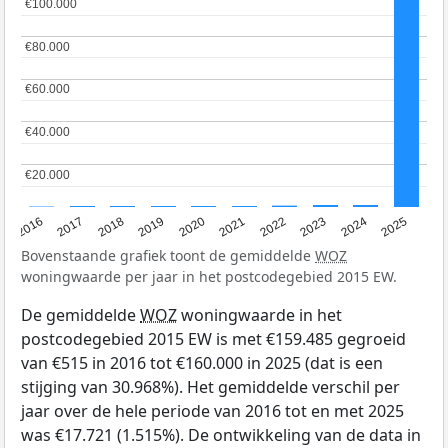
€100.000
€100.000
€80.000
€80.000
€60.000
€60.000
€40.000
€40.000
€20.000
€20.000
2016
2017
2018
2019
2020
2021
2022
2023
2024
2025
Bovenstaande grafiek toont de gemiddelde
WOZ
woningwaarde per jaar in het postcodegebied 2015 EW.
De gemiddelde
WOZ
woningwaarde in het
postcodegebied 2015 EW is met €159.485 gegroeid
van €515 in 2016 tot €160.000 in 2025 (dat is een
stijging van 30.968%). Het gemiddelde verschil per
jaar over de hele periode van 2016 tot en met 2025
was €17.721 (1.515%). De ontwikkeling van de data in