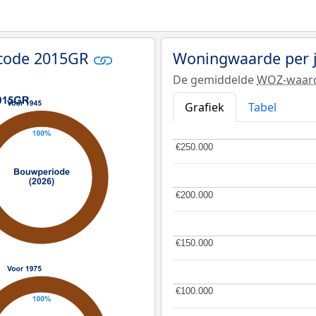
tcode 2015GR
Woningwaarde per 
De gemiddelde
WOZ-waar
Grafiek
Tabel
€250.000
€250.000
€200.000
€200.000
€150.000
€150.000
€100.000
€100.000