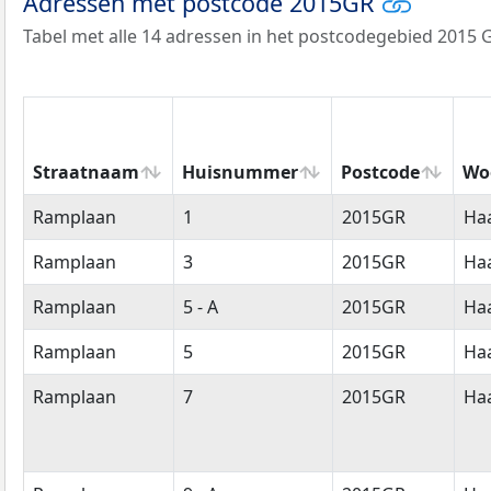
Adressen met postcode 2015GR
Tabel met alle 14 adressen in het postcodegebied 2015 
Straatnaam
Huisnummer
Postcode
Wo
Straatnaam
Huisnummer
Postcode
Wo
Ramplaan
1
2015GR
Ha
Ramplaan
3
2015GR
Ha
Ramplaan
5 - A
2015GR
Ha
Ramplaan
5
2015GR
Ha
Ramplaan
7
2015GR
Ha