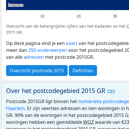
Inwoners
Inwoners
10
20
30
Overzicht van de belangrijkste cijfers van het Kadaster en het
2015 GR.
Op deze pagina vind je een
kaart
van het postcodegebied
meer dan
250 onderwerpen
voor het postcodegebied 20
van alle
adressen
met postcode 2015GR.
Overzicht postcode 2015
Definities
Over het postcodegebied 2015 GR
Postcode 2015GR ligt binnen het
numerieke postcodege
Haarlem
. Er zijn veertien adressen en tien woningen in
GR. 90% van de woningen in het postcodegebied 2015 G
woningen hebben een gemiddelde
WOZ
waarde van €23
inwoners in het postcodegebied 2015 GR, waarvan het gr