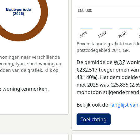
€50.000
€50.000
2
2016
2018
2017
Bovenstaande grafiek toont 
postcodegebied 2015 GR.
woningen naar verschillende
De gemiddelde
WOZ
wonin
ning, type, soort woning en
€232.517 toegenomen van €4
dden van de grafiek. Klik op
48.140%). Het gemiddelde v
met 2025 was €25.835 (2.69
 de woningkenmerken.
monotoon stijgende trend: D
Bekijk ook de
ranglijst va
Toelichting