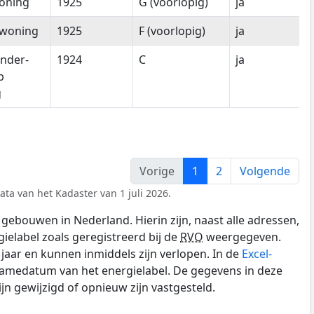
oning
1925
G (voorlopig)
ja
woning
1925
F (voorlopig)
ja
nder-
1924
C
ja
p
g
Vorige
1
2
Volgende
ata van het Kadaster van 1 juli 2026.
gebouwen in Nederland. Hierin zijn, naast alle adressen,
gielabel zoals geregistreerd bij de
RVO
weergegeven.
0 jaar en kunnen inmiddels zijn verlopen. In de
Excel-
namedatum van het energielabel. De gegevens in deze
n gewijzigd of opnieuw zijn vastgesteld.