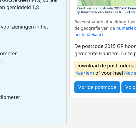
van gemiddeld 1,8
Bovenstaande afbeelding toon
 voorzieningen in het
de geografie van de
numeriek
postcodekaart
.
De postcode 2015 GR hoort
gemeente Haarlem. Deze p
lometer.
r.
Download de postcodedat
Haarlem
of voor heel
Nede
Vorige postcode
Volg
kilometer.