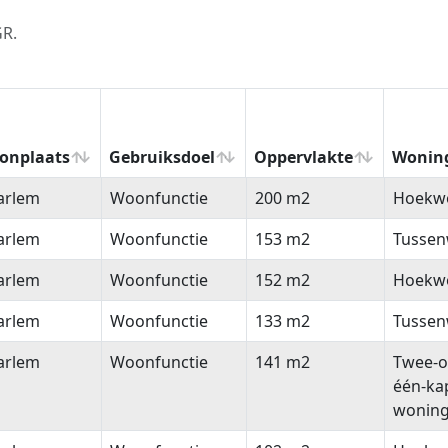
GR.
onplaats
Gebruiksdoel
Oppervlakte
Wonin
onplaats
Gebruiksdoel
Oppervlakte
Wonin
arlem
Woonfunctie
200 m2
Hoekw
arlem
Woonfunctie
153 m2
Tussen
arlem
Woonfunctie
152 m2
Hoekw
arlem
Woonfunctie
133 m2
Tussen
arlem
Woonfunctie
141 m2
Twee-o
één-ka
wonin