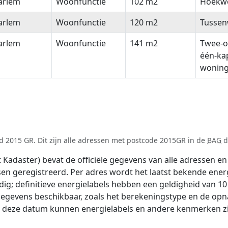
arlem
Woonfunctie
102 m2
Hoekw
arlem
Woonfunctie
120 m2
Tussen
arlem
Woonfunctie
141 m2
Twee-o
één-ka
wonin
d 2015 GR. Dit zijn alle adressen met postcode 2015GR in de
BAG
d
adaster) bevat de officiële gegevens van alle adressen en 
tsen geregistreerd. Per adres wordt het laatst bekende ener
ldig; definitieve energielabels hebben een geldigheid van 1
gegevens beschikbaar, zoals het berekeningstype en de op
na deze datum kunnen energielabels en andere kenmerken zij