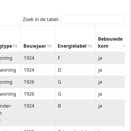
Zoek in de tabel:
Bebouwde
gtype
Bouwjaar
Energielabel
kom
gtype
Bouwjaar
Energielabel
Bebouwde
oning
1924
F
ja
kom
woning
1924
D
ja
oning
1926
G
ja
woning
1926
G
ja
nder-
1924
B
ja
p
g