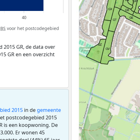
40
CBS
voor het postcodegebied
 2015 GR, de data over
15 GR en een overzicht
bied 2015
in de
gemeente
 het postcodegebied 2015
R is een koopwoning. De
3.000. Er wonen 45
ootste deel (44%) 65 jaar