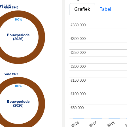
Grafiek
Tabel
€350.000
€350.000
€300.000
€300.000
€250.000
€250.000
€200.000
€200.000
€150.000
€150.000
€100.000
€100.000
€50.000
€50.000
2
2016
2018
2017