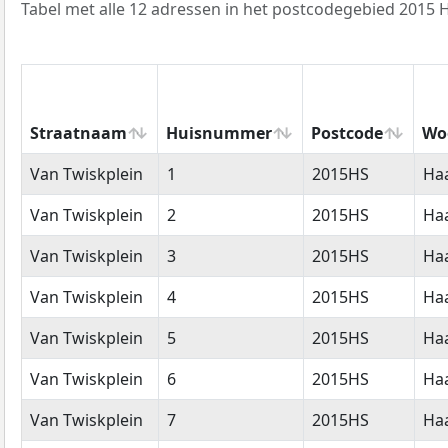
Tabel met alle 12 adressen in het postcodegebied 2015 
Straatnaam
Huisnummer
Postcode
Wo
Straatnaam
Huisnummer
Postcode
Wo
Van Twiskplein
1
2015HS
Ha
Van Twiskplein
2
2015HS
Ha
Van Twiskplein
3
2015HS
Ha
Van Twiskplein
4
2015HS
Ha
Van Twiskplein
5
2015HS
Ha
Van Twiskplein
6
2015HS
Ha
Van Twiskplein
7
2015HS
Ha