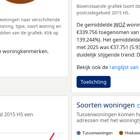
Bovenstaande grafiek toont 
postcodegebied 2015 HS.
woningen naar verschillende
De gemiddelde
WOZ
wonin
ning, type, soort woning en
€339.756 toegenomen van €2
dden van de grafiek. Klik op
139.244%). Het gemiddelde 
met 2025 was €37.751 (5.93
 de woningkenmerken.
duidelijk stijgende trend: D
Bekijk ook de
ranglijst va
Toelichting
Soorten woningen
ed 2015 HS een
Tussenwoningen komen het 
adressen met het woningt
Tussenwoningen
Hoekwon