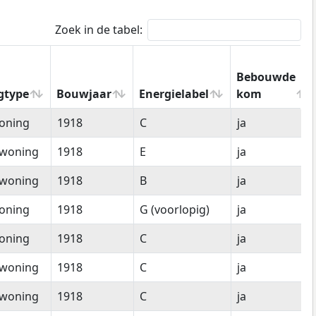
Zoek in de tabel:
Bebouwde
gtype
Bouwjaar
Energielabel
kom
gtype
Bouwjaar
Energielabel
Bebouwde
oning
1918
C
ja
kom
woning
1918
E
ja
woning
1918
B
ja
oning
1918
G (voorlopig)
ja
oning
1918
C
ja
woning
1918
C
ja
woning
1918
C
ja