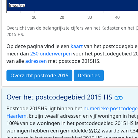
Inwoners
Inwoners
10
20
30
40
Overzicht van de belangrijkste cijfers van het Kadaster en het
2015 HS.
Op deze pagina vind je een
kaart
van het postcodegebied
meer dan
250 onderwerpen
voor het postcodegebied 20
van alle
adressen
met postcode 2015HS.
Overzicht postcode 2015
Definities
Over het postcodegebied 2015 HS
Postcode 2015HS ligt binnen het
numerieke postcodege
Haarlem
. Er zijn twaalf adressen en vijf woningen in h
100% van de woningen in het postcodegebied 2015 HS i
woningen hebben een gemiddelde
WOZ
waarde van €34
inwoners in het postcodegebied 2015 HS, waarvan het gr