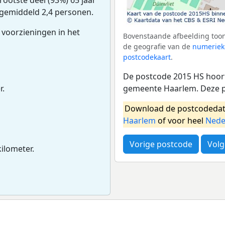
 gemiddeld 2,4 personen.
 voorzieningen in het
Bovenstaande afbeelding toon
de geografie van de
numeriek
postcodekaart
.
De postcode 2015 HS hoort
gemeente Haarlem. Deze p
r.
Download de postcodedat
Haarlem
of voor heel
Nede
Vorige postcode
Volg
kilometer.