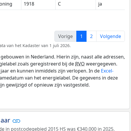
oning
1918
C
ja
Vorige
1
2
Volgende
ta van het Kadaster van 1 juli 2026.
gebouwen in Nederland. Hierin zijn, naast alle adressen,
gielabel zoals geregistreerd bij de
RVO
weergegeven.
0 jaar en kunnen inmiddels zijn verlopen. In de
Excel-
namedatum van het energielabel. De gegevens in deze
n gewijzigd of opnieuw zijn vastgesteld.
jaar
de
in postcodegebied 2015 HS was €340.000 in 2025.