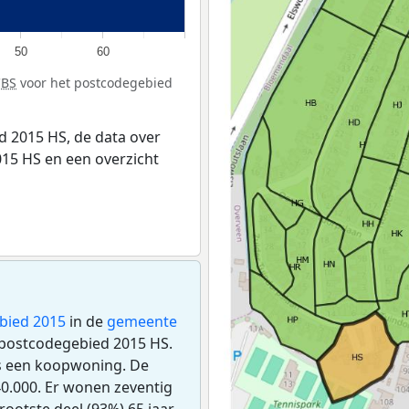
50
60
CBS
voor het postcodegebied
 2015 HS, de data over
15 HS en een overzicht
bied 2015
in de
gemeente
et postcodegebied 2015 HS.
s een koopwoning. De
0.000. Er wonen zeventig
ootste deel (93%) 65 jaar